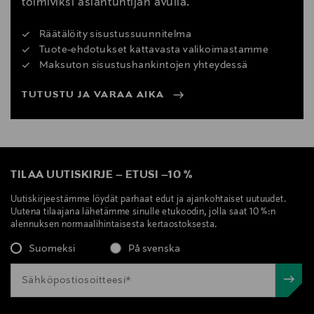
toimiviksi asiantuntijan avulla.
Räätälöity sisustussuunnitelma
Tuote-ehdotukset kattavasta valikoimastamme
Maksuton sisustushankintojen yhteydessä
TUTUSTU JA VARAA AIKA
TILAA UUTISKIRJE
–
ETUSI
–
10 %
Uutiskirjeestämme löydät parhaat edut ja ajankohtaiset uutuudet.
Uutena tilaajana lähetämme sinulle etukoodin, jolla saat 10 %:n
alennuksen normaalihintaisesta kertaostoksesta.
Suomeksi
På svenska