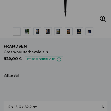
FRANDSEN
Grasp-puutarhavalaisin
Original Price
329,00 €
ETUKUPONKITUOTE
Valitse
Väri
null
null