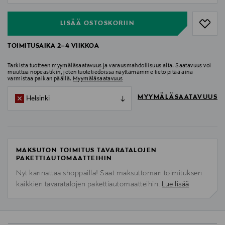
LISÄÄ OSTOSKORIIN
TOIMITUSAIKA 2–4 VIIKKOA
Tarkista tuotteen myymäläsaatavuus ja varausmahdollisuus alta. Saatavuus voi
muuttua nopeastikin, joten tuotetiedoissa näyttämämme tieto pitää aina
varmistaa paikan päällä.
Myymäläsaatavuus
MYYMÄLÄSAATAVUUS
Helsinki
MAKSUTON TOIMITUS TAVARATALOJEN
PAKETTIAUTOMAATTEIHIN
Nyt kannattaa shoppailla! Saat maksuttoman toimituksen
kaikkien tavaratalojen pakettiautomaatteihin.
Lue lisää