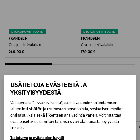
Korkeus 82,2 cm
IP44
Väri
Pakkaukseen kuuluu 1 x Frandsen One LED -valonlähde
SOLID BRASS
ETUKUPONKITUOTE
ETUKUPONKITUOTE
Koko
FRANDSEN
FRANDSEN
Grasp-seinävalaisin
Grasp-seinävalaisin
17 x 15,6 x 82,2 cm
Original Price
Original Price
249,00 €
179,00 €
Valmistusmaa
Kiina
LISÄTIETOJA EVÄSTEISTÄ JA
Valmistajan tuotenumero
YKSITYISYYDESTÄ
LISÄÄ KIINNOSTAVIA
136783
Valitsemalla “Hyväksy kaikki”, sallit evästeiden tallentamisen
TUOTTEITA
laitteellesi sisällön ja mainosten personointia, sosiaalisen median
Valmistaja
ominaisuuksia sekä liikenteen analysointia varten. Voit muuttaa
evästeasetuksiasi milloin tahansa sivun alareunasta löytyvästä
ASTARRI A/S
linkistä.
Tietoturva ja evästeiden käyttö
Valmistajan osoite