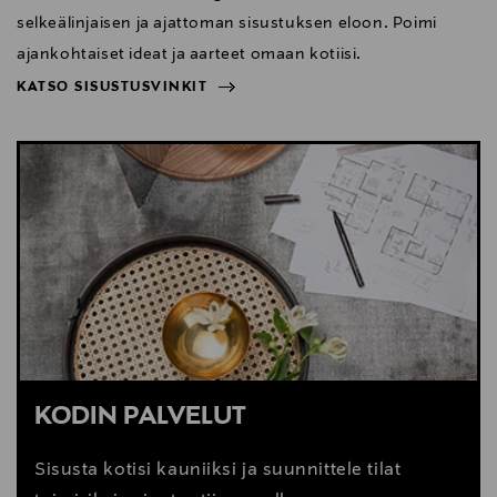
selkeälinjaisen ja ajattoman sisustuksen eloon. Poimi
ajankohtaiset ideat ja aarteet omaan kotiisi.
KATSO SISUSTUSVINKIT
NÄYTÄ VÄHEMMÄN
KATSO SISUSTUSVINKIT
KODIN PALVELUT
Sisusta kotisi kauniiksi ja suunnittele tilat