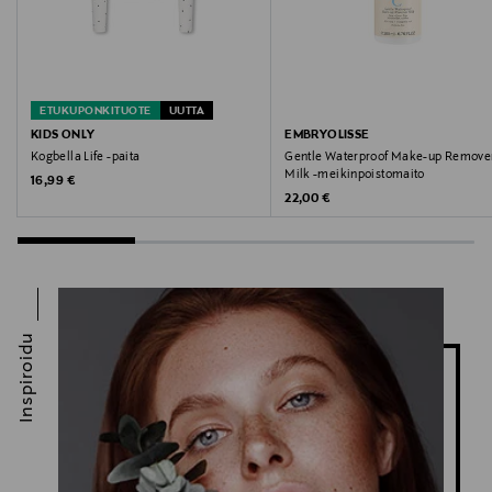
ETUKUPONKITUOTE
UUTTA
KIDS ONLY
EMBRYOLISSE
Kogbella Life -paita
Gentle Waterproof Make-up Remove
Milk -meikinpoistomaito
Original Price
16,99 €
Original Price
22,00 €
Inspiroidu