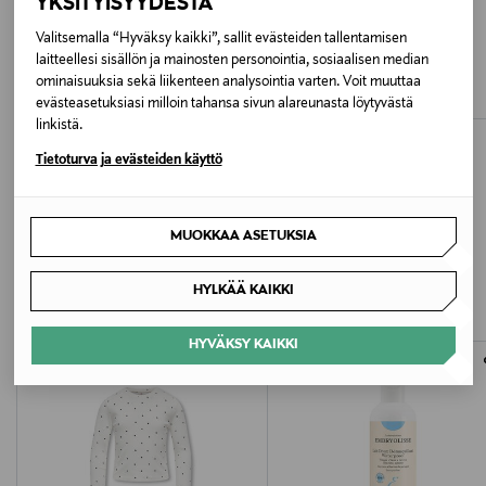
YKSITYISYYDESTÄ
Valmistajan tuotenumero
DR.HAUSCHKA
LAVERA
Valitsemalla “Hyväksy kaikki”, sallit evästeiden tallentamisen
Pumpkin Seed Scalp Mask -naamio
Repair & Deep Care Conditioner -
laitteellesi sisällön ja mainosten personointia, sosiaalisen median
4140302
hiuspohjalle
hoitoaine, 200ml
ominaisuuksia sekä liikenteen analysointia varten. Voit muuttaa
Original Price
Original Price
26,90 €
9,00 €
evästeasetuksiasi milloin tahansa sivun alareunasta löytyvästä
Valmistaja
linkistä.
FRANTSILA OY
Tietoturva ja evästeiden käyttö
Valmistajan osoite
MUOKKAA ASETUKSIA
LISÄÄ KIINNOSTAVIA
Tippavaarantie 6, 39200 Kyröskoski, Hämeenkyrö,
Finland
TUOTTEITA
HYLKÄÄ KAIKKI
Digitaalinen osoite
HYVÄKSY KAIKKI
info@frantsila.com
Avainsanat
hiuspohjanhoitoöljy, luonnonkosmetiikka,
hiustenhoito, hoitoöljy, Frantsila