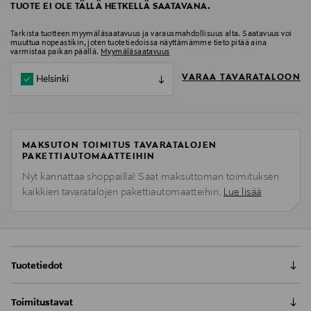
TUOTE EI OLE TÄLLÄ HETKELLÄ SAATAVANA.
Tarkista tuotteen myymäläsaatavuus ja varausmahdollisuus alta. Saatavuus voi
muuttua nopeastikin, joten tuotetiedoissa näyttämämme tieto pitää aina
varmistaa paikan päällä.
Myymäläsaatavuus
VARAA TAVARATALOON
Helsinki
MAKSUTON TOIMITUS TAVARATALOJEN
PAKETTIAUTOMAATTEIHIN
Nyt kannattaa shoppailla! Saat maksuttoman toimituksen
kaikkien tavaratalojen pakettiautomaatteihin.
Lue lisää
Tuotetiedot
Frantsilan Nettle & Peat -hiuspohjan hoitoöljy on
Toimitustavat
luonnonkosmetiikan tehotuote, joka on suunniteltu