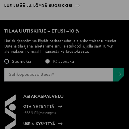
LUE LISÄÄ JA LÖYDÄ SUOSIKKISI
NÄYTÄ VÄHEMMÄN
LUE LISÄÄ JA LÖYDÄ SUOSIKKISI
TILAA UUTISKIRJE
–
ETUSI
–
10 %
Uutiskirjeestämme löydät parhaat edut ja ajankohtaiset uutuudet.
Uutena tilaajana lähetämme sinulle etukoodin, jolla saat 10 %:n
alennuksen normaalihintaisesta kertaostoksesta.
Suomeksi
På svenska
ASIAKASPALVELU
OTA YHTEYTTÄ
+358 9 1211(pvm/mpm)
USEIN KYSYTTYÄ