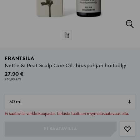
FRANTSILA
Nettle & Peat Scalp Care Oil- hiuspohjan hoitoöljy
Original Price
27,90 €
930,00 €/1l
null
null
Ei saatavilla verkkokaupasta. Tarkista tuotteen myymäläsaatavuus alta.
EI SAATAVILLA