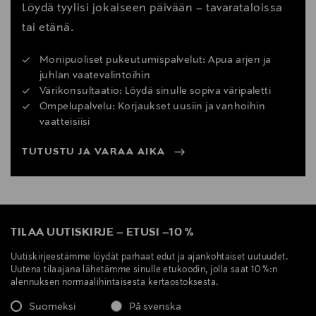
Löydä tyylisi jokaiseen päivään – tavarataloissa
tai etänä.
Monipuoliset pukeutumispalvelut: Apua arjen ja
juhlan vaatevalintoihin
Värikonsultaatio: Löydä sinulle sopiva väripaletti
Ompelupalvelu: Korjaukset uusiin ja vanhoihin
vaatteisiisi
TUTUSTU JA VARAA AIKA
TILAA UUTISKIRJE
–
ETUSI
–
10 %
Uutiskirjeestämme löydät parhaat edut ja ajankohtaiset uutuudet.
Uutena tilaajana lähetämme sinulle etukoodin, jolla saat 10 %:n
alennuksen normaalihintaisesta kertaostoksesta.
Suomeksi
På svenska