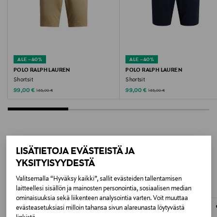
BLACK
Valmistusmaa
Portugali
ALE –40%
ALE –40%
POLO RALPH LAUREN
POLO RALPH LAUREN
Valmistajan tuotenumero
Shortsit
Shortsit
Discounted Price
Discounted Price
Original Price
Original Price
99,00 €
99,00 €
165,00 €
165,00 €
S5508
Valmistaja
Fred Perry
LISÄTIETOJA EVÄSTEISTÄ JA
LISÄÄ KIINNOSTAVIA
Valmistajan osoite
YKSITYISYYDESTÄ
TUOTTEITA
37 Mount Pleasant, Clerkenwell, London, WC1X 0AA,
Valitsemalla “Hyväksy kaikki”, sallit evästeiden tallentamisen
England
laitteellesi sisällön ja mainosten personointia, sosiaalisen median
ominaisuuksia sekä liikenteen analysointia varten. Voit muuttaa
evästeasetuksiasi milloin tahansa sivun alareunasta löytyvästä
Digitaalinen osoite