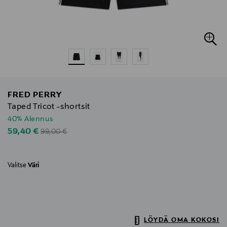
FRED PERRY
Taped Tricot -shortsit
40% Alennus
Original Price
Discounted Price
59,40 €
99,00 €
Valitse
Väri
LÖYDÄ OMA KOKOSI