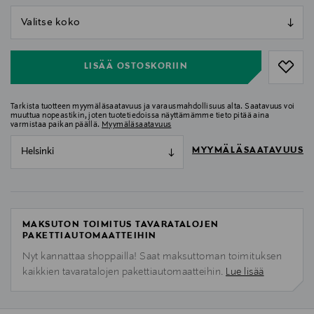
null
null
LISÄÄ OSTOSKORIIN
Tarkista tuotteen myymäläsaatavuus ja varausmahdollisuus alta. Saatavuus voi
muuttua nopeastikin, joten tuotetiedoissa näyttämämme tieto pitää aina
varmistaa paikan päällä.
Myymäläsaatavuus
MYYMÄLÄSAATAVUUS
Helsinki
MAKSUTON TOIMITUS TAVARATALOJEN
PAKETTIAUTOMAATTEIHIN
Nyt kannattaa shoppailla! Saat maksuttoman toimituksen
kaikkien tavaratalojen pakettiautomaatteihin.
Lue lisää