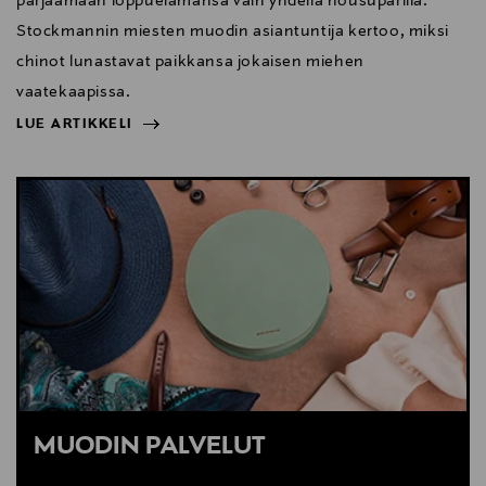
pärjäämään loppuelämänsä vain yhdellä housuparilla.
Stockmannin miesten muodin asiantuntija kertoo, miksi
chinot lunastavat paikkansa jokaisen miehen
vaatekaapissa.
LUE ARTIKKELI
NÄYTÄ VÄHEMMÄN
LUE ARTIKKELI
MUODIN PALVELUT