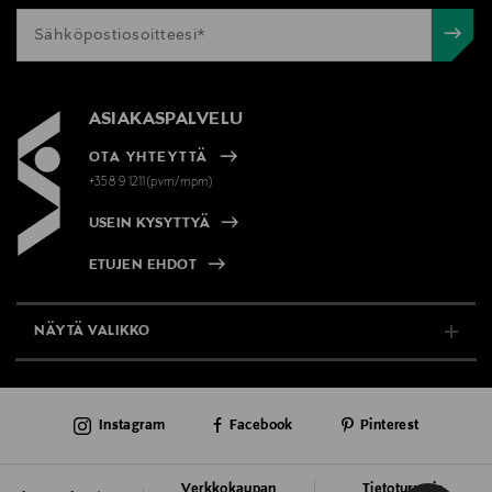
ASIAKASPALVELU
OTA YHTEYTTÄ
+358 9 1211(pvm/mpm)
USEIN KYSYTTYÄ
ETUJEN EHDOT
NÄYTÄ VALIKKO
TUKI & INFO
Instagram
Facebook
Pinterest
AJANKOHTAISTA
PALVELUT
Verkkokaupan
Tietoturva ja