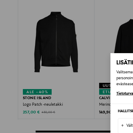
LISÄT
Valitsemal
personoin
evästeaset
UUTTA
ALE –40%
ETUKUPONKI
Tietoturva
STONE ISLAND
CALVIN KLEIN M
Logo Patch -neuletakki
Merino Full Zip -ne
HALLIT
Discounted Price
Original Price
Original Price
257,00 €
149,90 €
430,00 €
+
Väl