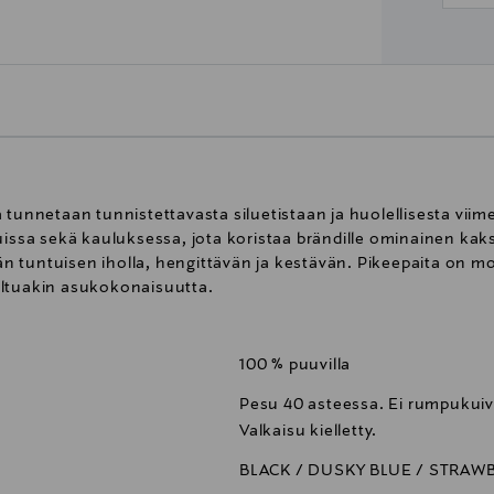
 tunnetaan tunnistettavasta siluetistaan ja huolellisesta viime
uissa sekä kauluksessa, jota koristaa brändille ominainen kak
vän tuntuisen iholla, hengittävän ja kestävän. Pikeepaita on m
eltuakin asukokonaisuutta.
100 % puuvilla
Pesu 40 asteessa. Ei rumpukuiva
Valkaisu kielletty.
BLACK / DUSKY BLUE / STRAW