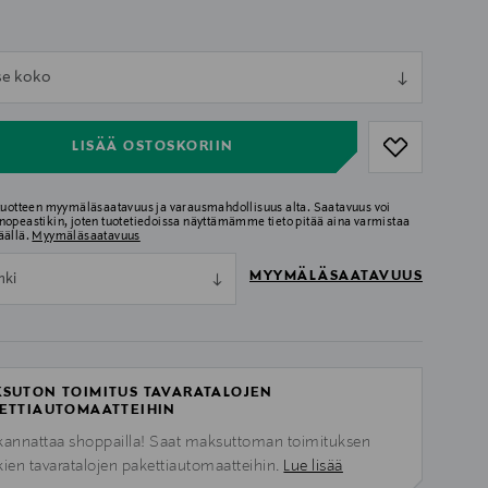
ull
tse koko
ull
LISÄÄ OSTOSKORIIN
 tuotteen myymäläsaatavuus ja varausmahdollisuus alta. Saatavuus voi
nopeastikin, joten tuotetiedoissa näyttämämme tieto pitää aina varmistaa
äällä.
Myymäläsaatavuus
MYYMÄLÄSAATAVUUS
nki
SUTON TOIMITUS TAVARATALOJEN
ETTIAUTOMAATTEIHIN
kannattaa shoppailla! Saat maksuttoman toimituksen
kien tavaratalojen pakettiautomaatteihin.
Lue lisää