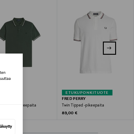
sten
muuttaa
–40%
ETUKUPONKITUOTE
ERRY
FRED PERRY
ped Slim -pikeepaita
Twin Tipped -pikeepaita
ted Price
Original Price
Original Price
€
89,00 €
99,00 €
äksytty