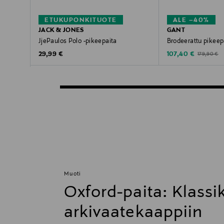
ETUKUPONKITUOTE
ALE –40%
JACK & JONES
GANT
JjePaulos Polo -pikeepaita
Brodeerattu pikeep
Original Price
Discounted Price
Original Pri
29,99 €
107,40 €
179,90 €
Muoti
Oxford-paita: Klass
arkivaatekaappiin