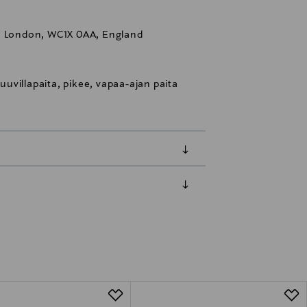
l, London, WC1X 0AA, England
puuvillapaita, pikee, vapaa-ajan paita
luessa tuotteen vastaanottamisesta.
tuotteen koosta riippuen
lla valittuun osoitteeseen.