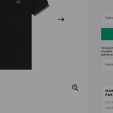
n
Vali
n
Tarkista
muuttua 
paikan p
Helsi
MAK
PAK
Nyt 
kaik