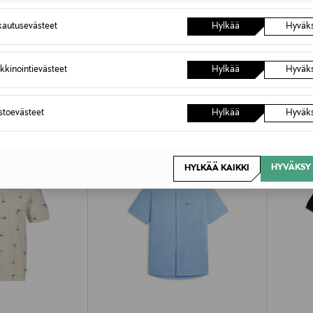
autusevästeet
Hylkää
Hyväk
OTTEITA
kkinointievästeet
Hylkää
Hyväk
astoevästeet
Hylkää
Hyväk
HYVÄKSY 
HYLKÄÄ KAIKKI