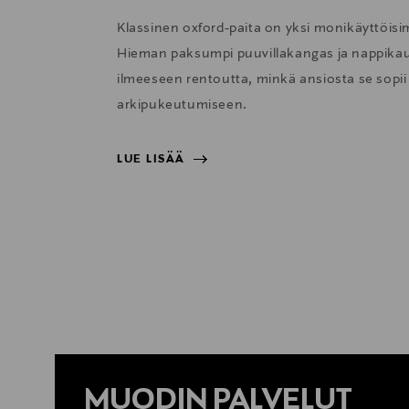
Klassinen oxford-paita on yksi monikäyttöisi
Hieman paksumpi puuvillakangas ja nappikau
ilmeeseen rentoutta, minkä ansiosta se sopii e
arkipukeutumiseen.
LUE LISÄÄ
LUE LISÄÄ
MUODIN PALVELUT