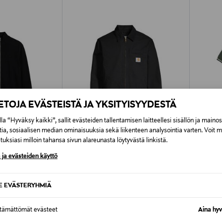
IETOJA EVÄSTEISTÄ JA YKSITYISYYDESTÄ
la “Hyväksy kaikki”, sallit evästeiden tallentamisen laitteellesi sisällön ja maino
tia, sosiaalisen median ominaisuuksia sekä liikenteen analysointia varten. Voit 
uksiasi milloin tahansa sivun alareunasta löytyvästä linkistä.
TUOTE
ETUKUPONKITUOTE
ALE 
 ja evästeiden käyttö
ENSWEAR
CARHARTT WIP
FRED P
uletakki
Detroit-takki
Twin Tip
SE EVÄSTERYHMIÄ
Original Price
Discoun
195,00 €
59,40 
ttämättömät evästeet
Aina hyv