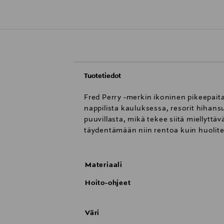
Tuotetiedot
Fred Perry -merkin ikoninen pikeepaita
nappilista kauluksessa, resorit hihans
puuvillasta, mikä tekee siitä miellyttä
täydentämään niin rentoa kuin huolit
Materiaali
Hoito-ohjeet
Väri