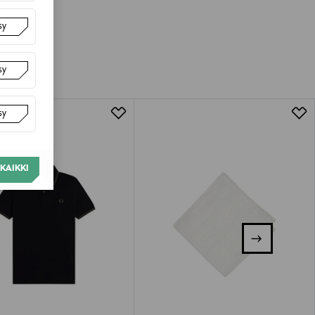
sy
sy
sy
KAIKKI