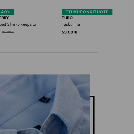
–40%
ETUKUPONKITUOTE
ERRY
TURO
ped Slim -pikeepaita
Taskuliina
ted Price
Original Price
Original Price
€
59,00 €
99,00 €