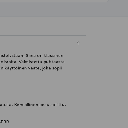
istelystään. Siinä on klassinen
soisraita. Valmistettu puhtaasta
onikäyttöinen vaate, joka sopii
usta. Kemiallinen pesu sallittu.
BERR