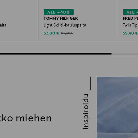
ALE –40%
ALE 
TOMMY HILFIGER
FRED P
aita
Light Solid -kauluspaita
Twin Tip
Discounted Price
Discoun
ce
Original Price
53,90 €
59,40 
89,90 €
Inspiroidu
ikko miehen