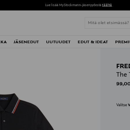
Lue lisää MyStockmann-jäsenyydestä
täältä
KKA
JÄSENEDUT
UUTUUDET
EDUT & IDEAT
PREMI
FRE
The 
Origin
99,00
Valitse
V