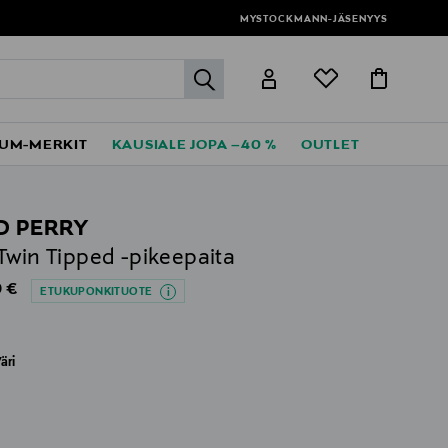
MYSTOCKMANN-JÄSENYYS
label.header.go
UM-MERKIT
KAUSIALE JOPA –40 %
OUTLET
D PERRY
Twin Tipped -pikeepaita
al Price
 €
ETUKUPONKITUOTE
äri