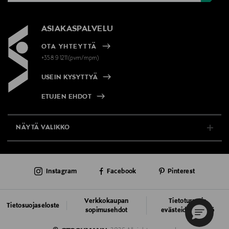
ASIAKASPALVELU
OTA YHTEYTTÄ
+358 9 1211(pvm/mpm)
USEIN KYSYTTYÄ
ETUJEN EHDOT
NÄYTÄ VALIKKO
TUKI & INFO
Instagram
Facebook
Pinterest
AJANKOHTAISTA
PALVELUT
Verkkokaupan
Tietoturva ja
Tietosuojaseloste
sopimusehdot
evästeiden käyttö
VASTUULLISUUS