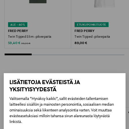
Valmistaja
Fred Perry
ALE –40%
ETUKUPONKITUOTE
FRED PERRY
FRED PERRY
Valmistajan osoite
Twin Tipped Slim -pikeepaita
Twin Tipped -pikeepaita
Discounted Price
Original Price
Original Price
59,40 €
89,00 €
99,00 €
37 Mount Pleasant, Clerkenwell, London, WC1X 0AA,
England
Digitaalinen osoite
ecommerce@fredperry.com
LISÄÄ KIINNOSTAVIA
LISÄTIETOJA EVÄSTEISTÄ JA
YKSITYISYYDESTÄ
Avainsanat
TUOTTEITA
Valitsemalla “Hyväksy kaikki”, sallit evästeiden tallentamisen
Fred Perry, pikeepaita, t-paita, puuvillapaita, pikee,
laitteellesi sisällön ja mainosten personointia, sosiaalisen median
vapaa-ajan paita
ominaisuuksia sekä liikenteen analysointia varten. Voit muuttaa
evästeasetuksiasi milloin tahansa sivun alareunasta löytyvästä
linkistä.