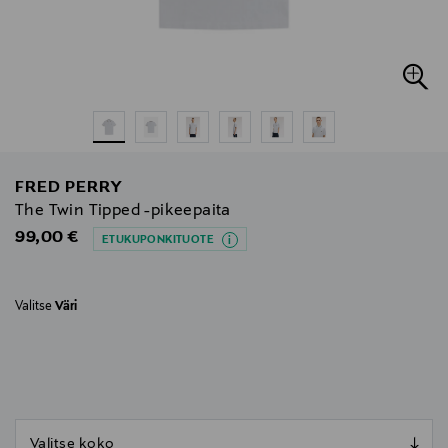
FRED PERRY
The Twin Tipped -pikeepaita
Original Price
99,00 €
ETUKUPONKITUOTE
Valitse
Väri
null