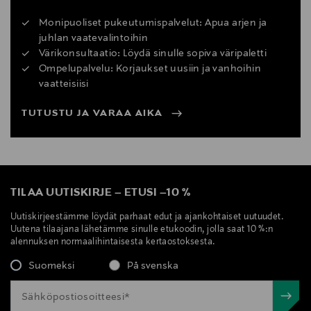
Monipuoliset pukeutumispalvelut: Apua arjen ja
juhlan vaatevalintoihin
Värikonsultaatio: Löydä sinulle sopiva väripaletti
Ompelupalvelu: Korjaukset uusiin ja vanhoihin
vaatteisiisi
TUTUSTU JA VARAA AIKA
TILAA UUTISKIRJE
–
ETUSI
–
10 %
Uutiskirjeestämme löydät parhaat edut ja ajankohtaiset uutuudet.
Uutena tilaajana lähetämme sinulle etukoodin, jolla saat 10 %:n
alennuksen normaalihintaisesta kertaostoksesta.
Suomeksi
På svenska