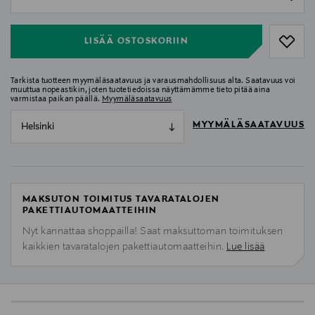
null
LISÄÄ OSTOSKORIIN
Tarkista tuotteen myymäläsaatavuus ja varausmahdollisuus alta. Saatavuus voi
muuttua nopeastikin, joten tuotetiedoissa näyttämämme tieto pitää aina
varmistaa paikan päällä.
Myymäläsaatavuus
MYYMÄLÄSAATAVUUS
Helsinki
MAKSUTON TOIMITUS TAVARATALOJEN
PAKETTIAUTOMAATTEIHIN
Nyt kannattaa shoppailla! Saat maksuttoman toimituksen
kaikkien tavaratalojen pakettiautomaatteihin.
Lue lisää