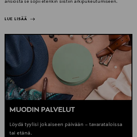
ansiosta se sopii etenkin siistiin arkipukeutumiseen.
LUE LISÄÄ
NÄYTÄ VÄHEMMÄN
LUE LISÄÄ
MUODIN PALVELUT
Löydä tyylisi jokaiseen päivään – tavarataloissa
tai etänä.