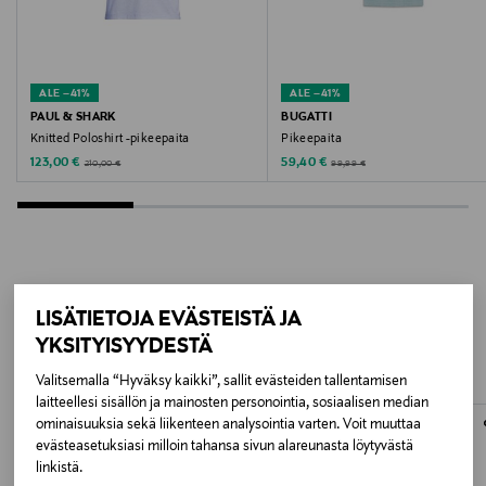
Valmistusmaa
Kiina
ALE –41%
ALE –41%
PAUL & SHARK
BUGATTI
Valmistajan tuotenumero
Knitted Poloshirt -pikeepaita
Pikeepaita
Discounted Price
Discounted Price
Original Price
Original Price
123,00 €
59,40 €
210,00 €
99,99 €
K2307
Valmistaja
Fred Perry
LISÄÄ KIINNOSTAVIA
Valmistajan osoite
LISÄTIETOJA EVÄSTEISTÄ JA
YKSITYISYYDESTÄ
TUOTTEITA
37 Mount Pleasant, Clerkenwell, London, WC1X 0AA,
England
Valitsemalla “Hyväksy kaikki”, sallit evästeiden tallentamisen
laitteellesi sisällön ja mainosten personointia, sosiaalisen median
ominaisuuksia sekä liikenteen analysointia varten. Voit muuttaa
Digitaalinen osoite
evästeasetuksiasi milloin tahansa sivun alareunasta löytyvästä
ecommerce@fredperry.com
linkistä.