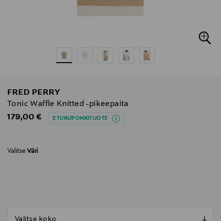
FRED PERRY
Tonic Waffle Knitted -pikeepaita
Original Price
179,00 €
ETUKUPONKITUOTE
Valitse
Väri
null