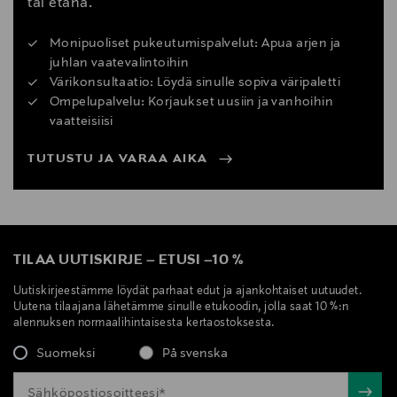
tai etänä.
Monipuoliset pukeutumispalvelut: Apua arjen ja
juhlan vaatevalintoihin
Värikonsultaatio: Löydä sinulle sopiva väripaletti
Ompelupalvelu: Korjaukset uusiin ja vanhoihin
vaatteisiisi
TUTUSTU JA VARAA AIKA
TILAA UUTISKIRJE
–
ETUSI
–
10 %
Uutiskirjeestämme löydät parhaat edut ja ajankohtaiset uutuudet.
Uutena tilaajana lähetämme sinulle etukoodin, jolla saat 10 %:n
alennuksen normaalihintaisesta kertaostoksesta.
Suomeksi
På svenska