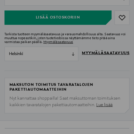
null
LISÄÄ OSTOSKORIIN
Tarkista tuotteen myymäläsaatavuus ja varausmahdollisuus alta. Saatavuus voi
muuttua nopeastikin, joten tuotetiedoissa näyttämämme tieto pitää aina
varmistaa paikan päällä.
Myymäläsaatavuus
MYYMÄLÄSAATAVUUS
Helsinki
MAKSUTON TOIMITUS TAVARATALOJEN
PAKETTIAUTOMAATTEIHIN
Nyt kannattaa shoppailla! Saat maksuttoman toimituksen
kaikkien tavaratalojen pakettiautomaatteihin.
Lue lisää