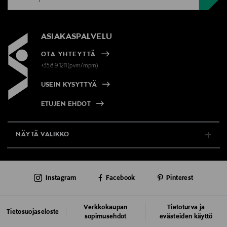
ASIAKASPALVELU
OTA YHTEYTTÄ
+358 9 1211(pvm/mpm)
USEIN KYSYTTYÄ
ETUJEN EHDOT
NÄYTÄ VALIKKO
TUKI & INFO
Instagram
Facebook
Pinterest
AJANKOHTAISTA
PALVELUT
Verkkokaupan
Tietoturva ja
Tietosuojaseloste
sopimusehdot
evästeiden käyttö