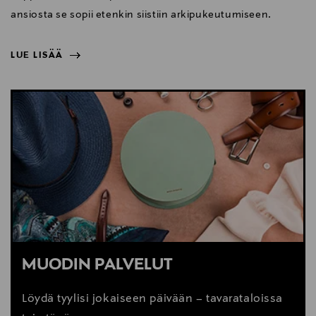
ansiosta se sopii etenkin siistiin arkipukeutumiseen.
LUE LISÄÄ
NÄYTÄ VÄHEMMÄN
LUE LISÄÄ
MUODIN PALVELUT
Löydä tyylisi jokaiseen päivään – tavarataloissa