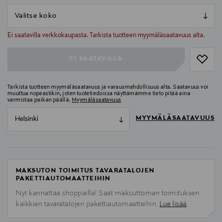
null
null
Ei saatavilla verkkokaupasta. Tarkista tuotteen myymäläsaatavuus alta.
EI SAATAVILLA
Tarkista tuotteen myymäläsaatavuus ja varausmahdollisuus alta. Saatavuus voi
muuttua nopeastikin, joten tuotetiedoissa näyttämämme tieto pitää aina
varmistaa paikan päällä.
Myymäläsaatavuus
MYYMÄLÄSAATAVUUS
Helsinki
MAKSUTON TOIMITUS TAVARATALOJEN
PAKETTIAUTOMAATTEIHIN
Nyt kannattaa shoppailla! Saat maksuttoman toimituksen
kaikkien tavaratalojen pakettiautomaatteihin.
Lue lisää