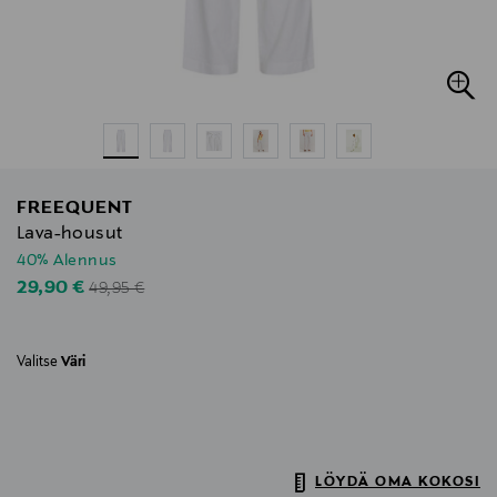
FREEQUENT
Lava-housut
40% Alennus
Original Price
Discounted Price
29,90 €
49,95 €
Valitse
Väri
LÖYDÄ OMA KOKOSI