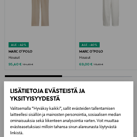
Konepesu
Pesulämpötila
30 °C
ALE –42%
ALE –40%
Väri
MARC O'POLO
MARC O'POLO
Housut
Housut
WHITE
Discounted Price
Discounted Price
Original Price
Original Price
95,40 €
69,00 €
164,95 €
115,95 €
Valmistusmaa
Kiina
LISÄTIETOJA EVÄSTEISTÄ JA
YKSITYISYYDESTÄ
Valmistajan tuotenumero
LISÄÄ KIINNOSTAVIA
Valitsemalla “Hyväksy kaikki”, sallit evästeiden tallentamisen
127405
laitteellesi sisällön ja mainosten personointia, sosiaalisen median
TUOTTEITA
ominaisuuksia sekä liikenteen analysointia varten. Voit muuttaa
Valmistaja
evästeasetuksiasi milloin tahansa sivun alareunasta löytyvästä
linkistä.
Brands of Scandinavia A/S