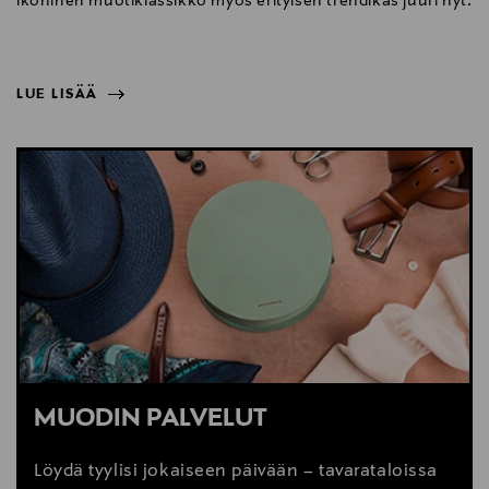
ikoninen muotiklassikko myös erityisen trendikäs juuri nyt.
LUE LISÄÄ
NÄYTÄ VÄHEMMÄN
LUE LISÄÄ
MUODIN PALVELUT
Löydä tyylisi jokaiseen päivään – tavarataloissa