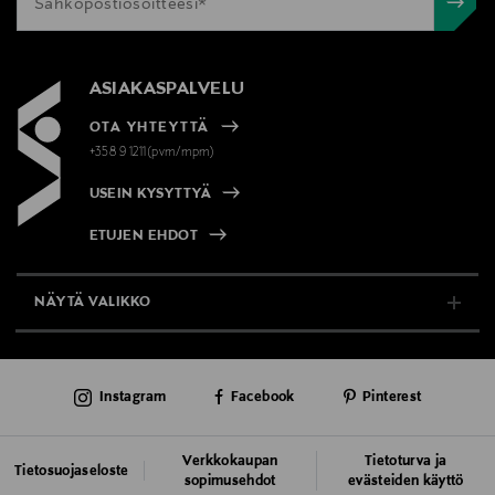
ASIAKASPALVELU
OTA YHTEYTTÄ
+358 9 1211(pvm/mpm)
USEIN KYSYTTYÄ
ETUJEN EHDOT
NÄYTÄ VALIKKO
TUKI & INFO
Instagram
Facebook
Pinterest
AJANKOHTAISTA
PALVELUT
Verkkokaupan
Tietoturva ja
Tietosuojaseloste
sopimusehdot
evästeiden käyttö