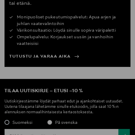
tai etänä.
Monipuoliset pukeutumispalvelut: Apua arjen ja
juhlan vaatevalintoihin
Värikonsultaatio: Löydä sinulle sopiva väripaletti
Ompelupalvelu: Korjaukset uusiin ja vanhoihin
vaatteisiisi
TUTUSTU JA VARAA AIKA
TILAA UUTISKIRJE
–
ETUSI
–
10 %
Uutiskirjeestämme löydät parhaat edut ja ajankohtaiset uutuudet.
Uutena tilaajana lähetämme sinulle etukoodin, jolla saat 10 %:n
alennuksen normaalihintaisesta kertaostoksesta.
Suomeksi
På svenska