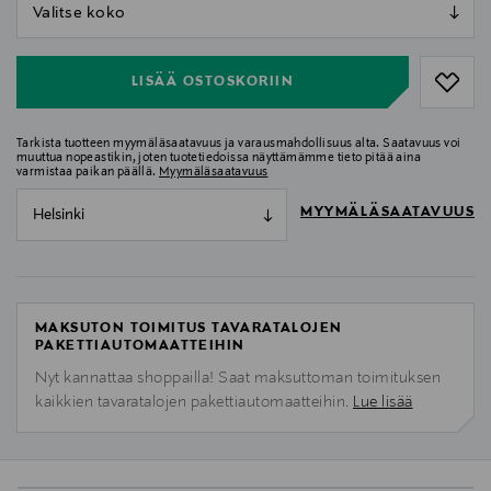
null
null
LISÄÄ OSTOSKORIIN
Tarkista tuotteen myymäläsaatavuus ja varausmahdollisuus alta. Saatavuus voi
muuttua nopeastikin, joten tuotetiedoissa näyttämämme tieto pitää aina
varmistaa paikan päällä.
Myymäläsaatavuus
MYYMÄLÄSAATAVUUS
Helsinki
MAKSUTON TOIMITUS TAVARATALOJEN
PAKETTIAUTOMAATTEIHIN
Nyt kannattaa shoppailla! Saat maksuttoman toimituksen
kaikkien tavaratalojen pakettiautomaatteihin.
Lue lisää