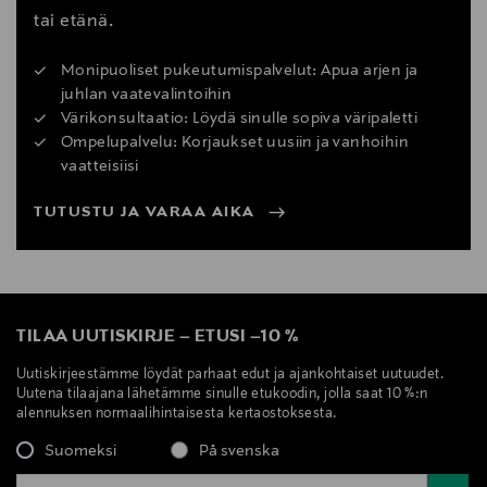
tai etänä.
Monipuoliset pukeutumispalvelut: Apua arjen ja
juhlan vaatevalintoihin
Värikonsultaatio: Löydä sinulle sopiva väripaletti
Ompelupalvelu: Korjaukset uusiin ja vanhoihin
vaatteisiisi
TUTUSTU JA VARAA AIKA
TILAA UUTISKIRJE
–
ETUSI
–
10 %
Uutiskirjeestämme löydät parhaat edut ja ajankohtaiset uutuudet.
Uutena tilaajana lähetämme sinulle etukoodin, jolla saat 10 %:n
alennuksen normaalihintaisesta kertaostoksesta.
Suomeksi
På svenska