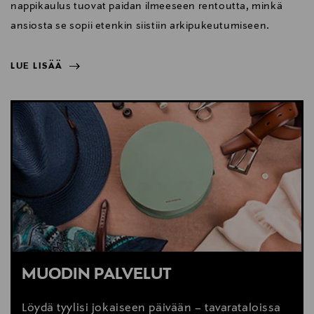
nappikaulus tuovat paidan ilmeeseen rentoutta, minkä
ansiosta se sopii etenkin siistiin arkipukeutumiseen.
LUE LISÄÄ
NÄYTÄ VÄHEMMÄN
LUE LISÄÄ
MUODIN PALVELUT
Löydä tyylisi jokaiseen päivään – tavarataloissa