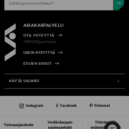
ASIAKASPALVELU
OTA YHTEYTTÄ
+358 9 1211(pvm/mpm)
USEIN KYSYTTYÄ
ETUJEN EHDOT
NÄYTÄ VALIKKO
TUKI & INFO
Instagram
Facebook
Pinterest
AJANKOHTAISTA
PALVELUT
Verkkokaupan
Tietoturva ja
Tietosuojaseloste
sopimusehdot
evästeiden käyttö