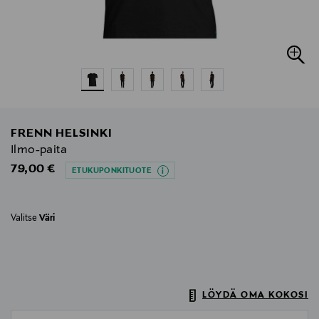
FRENN HELSINKI
Ilmo-paita
Original Price
79,00 €
ETUKUPONKITUOTE
Valitse
Väri
LÖYDÄ OMA KOKOSI