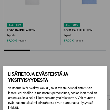
401
Valmistaja
ALE –40%
ALE –40%
Frenn Helsinki Oy
POLO RALPH LAUREN
POLO RALPH LAUREN
T-paita
T-paita
Valmistajan osoite
Discounted Price
Discounted Price
Original Price
Original Price
87,00 €
87,00 €
145,00 €
145,00 €
Frenn Helsinki Oy, Lönnrotinkatu 11, 00120 Helsinki,
Finland
Digitaalinen osoite
LISÄÄ KIINNOSTAVIA
LISÄTIETOJA EVÄSTEISTÄ JA
info@frenn.fi
YKSITYISYYDESTÄ
TUOTTEITA
Avainsanat
Valitsemalla “Hyväksy kaikki”, sallit evästeiden tallentamisen
laitteellesi sisällön ja mainosten personointia, sosiaalisen median
FRENN HELSINKI, t-paita, lyhythihainen paita,
ominaisuuksia sekä liikenteen analysointia varten. Voit muuttaa
trikoopaita, arkipaita, peruspaita, teepaita
evästeasetuksiasi milloin tahansa sivun alareunasta löytyvästä
linkistä.