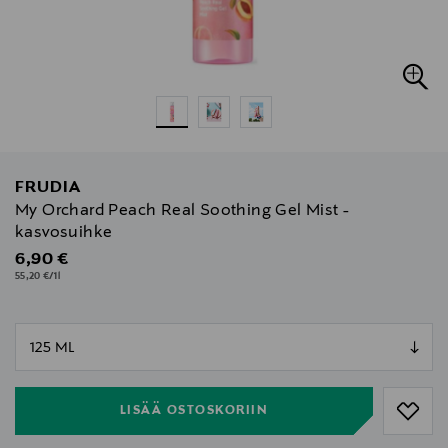
FRUDIA
My Orchard Peach Real Soothing Gel Mist -
kasvosuihke
Original Price
6,90 €
55,20 €/1l
null
null
LISÄÄ OSTOSKORIIN