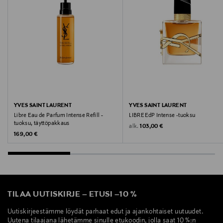
Chlorphenesin, Fragrance (Limonene, Linalool)
Valmistusmaa
Korean tasavalta
Valmistajan tuotenumero
FRD0024
YVES SAINT LAURENT
YVES SAINT LAURENT
Valmistaja
Libre Eau de Parfum Intense Refill -
LIBRE EdP Intense -tuoksu
tuoksu, täyttöpakkaus
Original Price
alk.
103,00 €
Orien Trade Finland Oy
Original Price
169,00 €
Valmistajan osoite
Leppävaarankatu 3-9, 02600 Espoo, Finland
TILAA UUTISKIRJE
–
ETUSI
–
10 %
Digitaalinen osoite
info@orientrade.com
Uutiskirjeestämme löydät parhaat edut ja ajankohtaiset uutuudet.
Uutena tilaajana lähetämme sinulle etukoodin, jolla saat 10 %:n