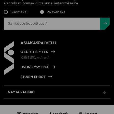
alennuksen normaalihintaisesta kertaostoksesta.
Avainsanat
Suomeksi
På svenska
kasvosuihke, ihonhoito, kosteutus, persikka, Frudia,
K-Beauty, korea, korean, korealainen, korealaista
ASIAKASPALVELU
OTA YHTEYTTÄ
+358 9 1211(pvm/mpm)
USEIN KYSYTTYÄ
ETUJEN EHDOT
NÄYTÄ VALIKKO
TUKI & INFO