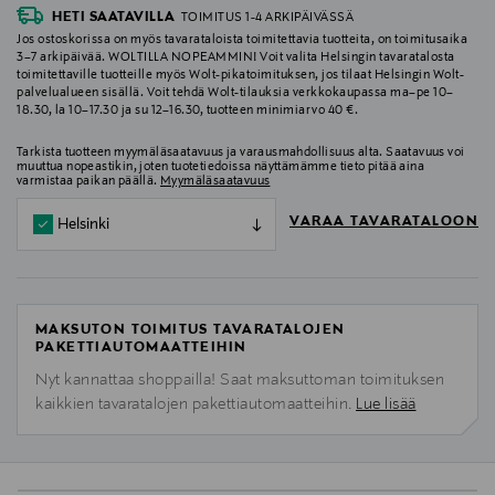
HETI SAATAVILLA
TOIMITUS 1-4 ARKIPÄIVÄSSÄ
Jos ostoskorissa on myös tavarataloista toimitettavia tuotteita, on toimitusaika
3–7 arkipäivää. WOLTILLA NOPEAMMIN! Voit valita Helsingin tavaratalosta
toimitettaville tuotteille myös Wolt-pikatoimituksen, jos tilaat Helsingin Wolt-
palvelualueen sisällä. Voit tehdä Wolt-tilauksia verkkokaupassa ma–pe 10–
18.30, la 10–17.30 ja su 12–16.30, tuotteen minimiarvo 40 €.
Tarkista tuotteen myymäläsaatavuus ja varausmahdollisuus alta. Saatavuus voi
muuttua nopeastikin, joten tuotetiedoissa näyttämämme tieto pitää aina
varmistaa paikan päällä.
Myymäläsaatavuus
VARAA TAVARATALOON
Helsinki
MAKSUTON TOIMITUS TAVARATALOJEN
PAKETTIAUTOMAATTEIHIN
Nyt kannattaa shoppailla! Saat maksuttoman toimituksen
kaikkien tavaratalojen pakettiautomaatteihin.
Lue lisää