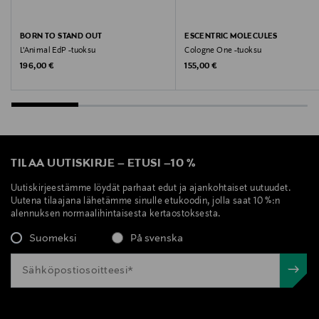
BORN TO STAND OUT
ESCENTRIC MOLECULES
L'Animal EdP -tuoksu
Cologne One -tuoksu
Original Price
Original Price
196,00 €
155,00 €
TILAA UUTISKIRJE
–
ETUSI
–
10 %
Uutiskirjeestämme löydät parhaat edut ja ajankohtaiset uutuudet.
Uutena tilaajana lähetämme sinulle etukoodin, jolla saat 10 %:n
alennuksen normaalihintaisesta kertaostoksesta.
Suomeksi
På svenska