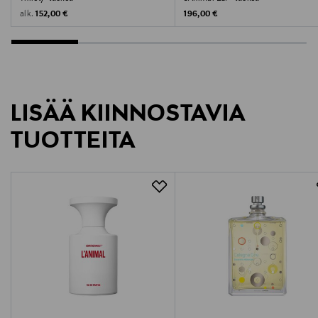
info@tmcnordic.com
Original Price
Original Price
alk.
152,00 €
196,00 €
Avainsanat
tuoksu, unisex, Fugazzi, hajuvesi
LISÄÄ KIINNOSTAVIA
TUOTTEITA