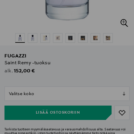
FUGAZZI
Saint Remy -tuoksu
Original Price
152,00 €
alk.
null
null
LISÄÄ OSTOSKORIIN
Tarkista tuotteen myymäläsaatavuus ja varausmahdollisuus alta. Saatavuus voi
muuttua nopeastikin, joten tuotetiedoissa näyttämämme tieto pitää aina