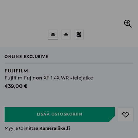
ONLINE EXCLUSIVE
FUJIFILM
Fujifilm Fujinon XF 1.4X WR -telejatke
Original Price
439,00 €
null
null
LISÄÄ OSTOSKORIIN
Myy ja toimittaa
Kameraliike.fi