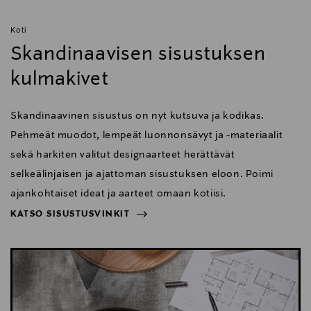
Koti
Skandinaavisen sisustuksen
kulmakivet
Skandinaavinen sisustus on nyt kutsuva ja kodikas.
Pehmeät muodot, lempeät luonnonsävyt ja -materiaalit
sekä harkiten valitut designaarteet herättävät
selkeälinjaisen ja ajattoman sisustuksen eloon. Poimi
ajankohtaiset ideat ja aarteet omaan kotiisi.
KATSO SISUSTUSVINKIT
NÄYTÄ VÄHEMMÄN
KATSO SISUSTUSVINKIT