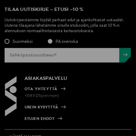
TILAA UUTISKIRJE
–
ETUSI
–
10 %
Uutiskirjeestämme löydät parhaat edut ja ajankohtaiset uutuudet.
Uutena tilaajana lähetämme sinulle etukoodin, jolla saat 10 %:n
alennuksen normaalihintaisesta kertaostoksesta.
Suomeksi
På svenska
ASIAKASPALVELU
OTA YHTEYTTÄ
+358 9 1211(pvm/mpm)
USEIN KYSYTTYÄ
ETUJEN EHDOT