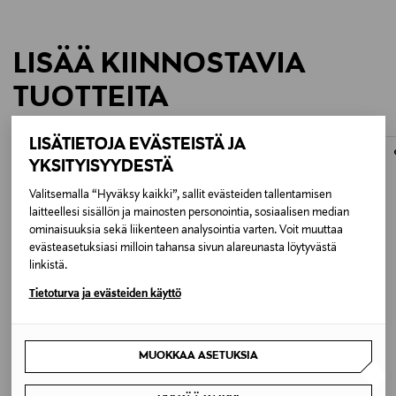
XF 50-140 f/2.8 R LM OIS WR
LISÄÄ KIINNOSTAVIA
XF 100-400mm f/4.5-5.6 R LM OIS WR Lens
TUOTTEITA
XF 80mm f/2.8 R LM OIS WR Macro
FujiFilm XF 70-300mm f/4-5.6 R LM OIS WR
LISÄTIETOJA EVÄSTEISTÄ JA
ONLINE EXCLUSIVE
ONLINE EXCLUSIVE
YKSITYISYYDESTÄ
Valitsemalla “Hyväksy kaikki”, sallit evästeiden tallentamisen
laitteellesi sisällön ja mainosten personointia, sosiaalisen median
ominaisuuksia sekä liikenteen analysointia varten. Voit muuttaa
evästeasetuksiasi milloin tahansa sivun alareunasta löytyvästä
linkistä.
Tietoturva ja evästeiden käyttö
MUOKKAA ASETUKSIA
FUJIFILM
FUJIFILM
Fujifilm XF 70-300mm f/4-5.6 LM OIS
Fujifilm XF 2X WR TC -telejatke
WR -objektiivi