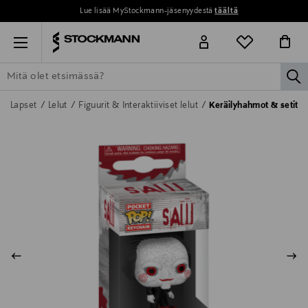
Lue lisää MyStockmann-jäsenyydestä
täältä
Menu
la
ETSI KAIKKI
NAISET
MIEHET
LAPSET
KOTI
KOSMETIIK
Lapset
Lelut
Figuurit & Interaktiiviset lelut
Keräilyhahmot & setit