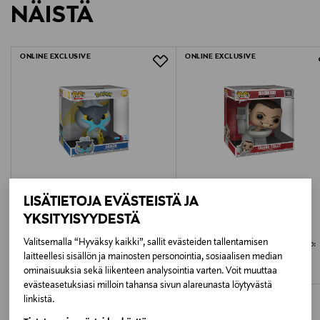
NÄISTÄ
1566288
LUE TARKEMMAT PALAUTUSOHJEET
Ikäsuositus
ONLINE EXCLUSIVE
ONLINE EXCLUSIVE
3+
Avainsanat
funko pop jumbo, disney stitch hahmo, vinyylihahmo
stitch, iso stitch figuuri, disney keräilyhahmo, jumbo
funko figuuri, disney fanituote
LISÄTIETOJA EVÄSTEISTÄ JA
YKSITYISYYDESTÄ
POKEMON
SKIBIDI TOILET
Valitsemalla “Hyväksy kaikki”, sallit evästeiden tallentamisen
FUNKO POP! Jumbo Vinyylihahmo:
FUNKO POP! Jumbo Vinyylihahmo:
Pokemon - Raikou
Skibidi Toilet
laitteellesi sisällön ja mainosten personointia, sosiaalisen median
ominaisuuksia sekä liikenteen analysointia varten. Voit muuttaa
Original Price
Original Price
52,99 €
52,99 €
evästeasetuksiasi milloin tahansa sivun alareunasta löytyvästä
linkistä.