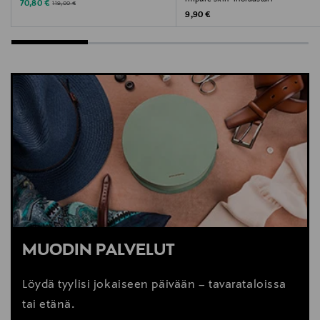
Discounted Price
Original Price
70,80 €
119,00 €
Original Price
9,90 €
MUODIN PALVELUT
Löydä tyylisi jokaiseen päivään – tavarataloissa
tai etänä.