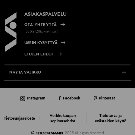
ASIAKASPALVELU
OTA YHTEYTTÄ
+358 9 1211(pvm/mpm)
USEIN KYSYTTYÄ
ETUJEN EHDOT
NÄYTÄ VALIKKO
TUKI & INFO
Instagram
Facebook
Pinterest
AJANKOHTAISTA
PALVELUT
Verkkokaupan
Tietoturva ja
Tietosuojaseloste
sopimusehdot
evästeiden käyttö
VASTUULLISUUS
©
2026 All rights reserved