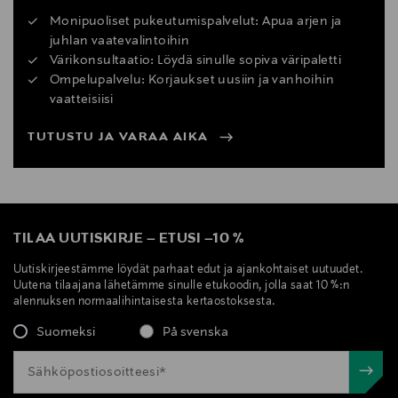
Monipuoliset pukeutumispalvelut: Apua arjen ja
juhlan vaatevalintoihin
Värikonsultaatio: Löydä sinulle sopiva väripaletti
Ompelupalvelu: Korjaukset uusiin ja vanhoihin
vaatteisiisi
TUTUSTU JA VARAA AIKA
TILAA UUTISKIRJE
–
ETUSI
–
10 %
Uutiskirjeestämme löydät parhaat edut ja ajankohtaiset uutuudet.
Uutena tilaajana lähetämme sinulle etukoodin, jolla saat 10 %:n
alennuksen normaalihintaisesta kertaostoksesta.
Suomeksi
På svenska