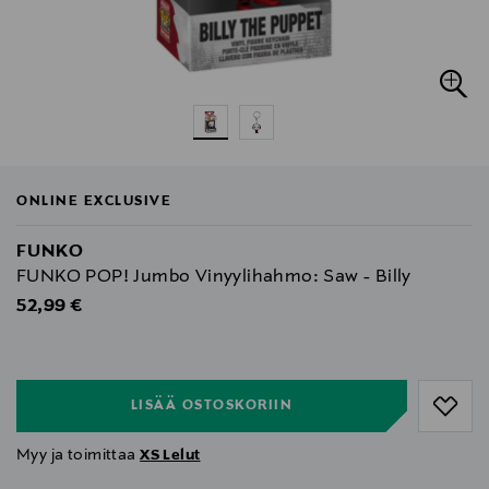
ONLINE EXCLUSIVE
FUNKO
FUNKO POP! Jumbo Vinyylihahmo: Saw - Billy
Original Price
52,99 €
null
null
LISÄÄ OSTOSKORIIN
Myy ja toimittaa
XS Lelut