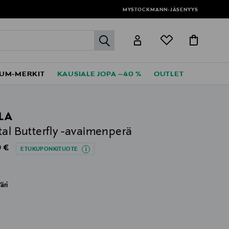
MYSTOCKMANN-JÄSENYYS
label.header.go
UM-MERKIT
KAUSIALE JOPA –40 %
OUTLET
LA
tal Butterfly -avaimenperä
al Price
 €
ETUKUPONKITUOTE
äri