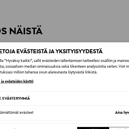
0,00 €
inen tilaukseesi. Voit palauttaa tilaamasi tuotteen 30 vuorokauden ku
0,00 € – 4,90 €
rvitse ilmoittaa palautuksesta etukäteen.
ÖS NÄISTÄ
7,90 €–50,00 € kuljetusyhtiöstä ja 
Alk. 6,90 €, kun toimitus on saatavi
IETOJA EVÄSTEISTÄ JA YKSITYISYYDESTÄ
la “Hyväksy kaikki”, sallit evästeiden tallentamisen laitteellesi sisällön ja maino
tia, sosiaalisen median ominaisuuksia sekä liikenteen analysointia varten. Voit 
uksiasi milloin tahansa sivun alareunasta löytyvästä linkistä.
 ja evästeiden käyttö
SE EVÄSTERYHMIÄ
ttämättömät evästeet
Aina hyv