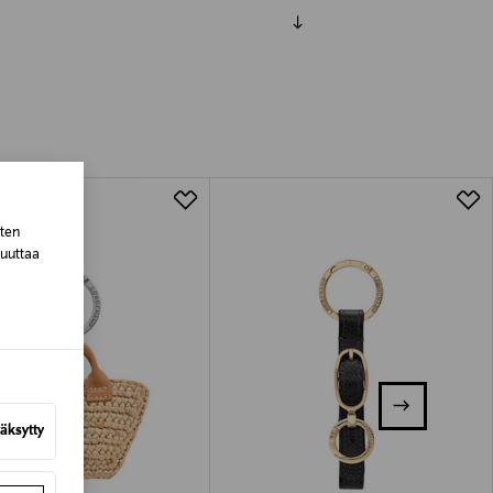
luessa tuotteen vastaanottamisesta.
tuotteen koosta riippuen
lla valittuun osoitteeseen.
sten
muuttaa
äksytty