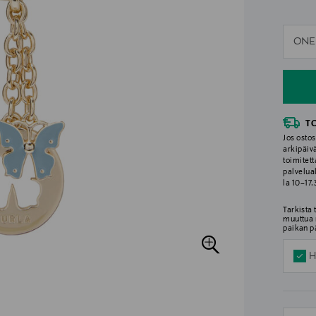
n
ONE
n
T
Jos ostos
arkipäiv
toimitett
palvelua
la 10–17
Tarkista
muuttua 
paikan p
H