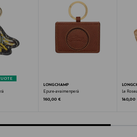
TUOTE
LONGCHAMP
LONGC
rä
Epure-avaimenperä
Le Rose
Original Price
Original
160,00 €
140,00