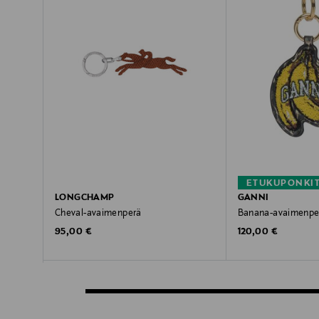
ETUKUPONKI
LONGCHAMP
GANNI
Cheval-avaimenperä
Banana-avaimenpe
Original Price
Original Price
95,00 €
120,00 €