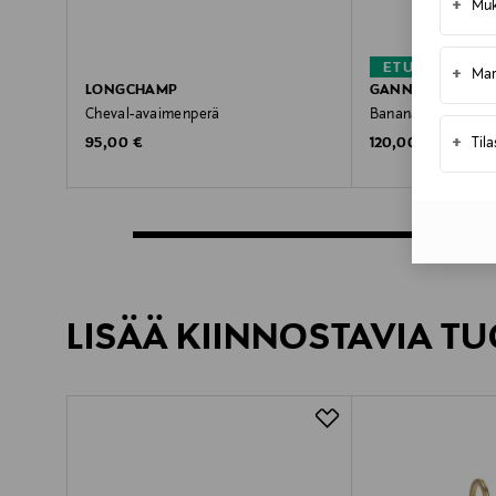
+
Muk
ETUKUPONKI
+
Mar
LONGCHAMP
GANNI
Cheval-avaimenperä
Banana-avaimenpe
+
Original Price
Original Price
Til
95,00 €
120,00 €
LISÄÄ KIINNOSTAVIA TU