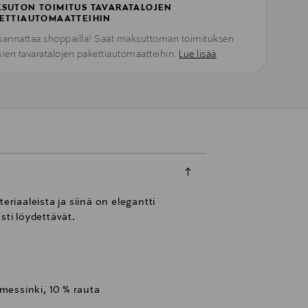
SUTON TOIMITUS TAVARATALOJEN
ETTIAUTOMAATTEIHIN
kannattaa shoppailla! Saat maksuttoman toimituksen
kien tavaratalojen pakettiautomaatteihin.
Lue lisää
riaaleista ja siinä on elegantti
sti löydettävät.
 messinki, 10 % rauta