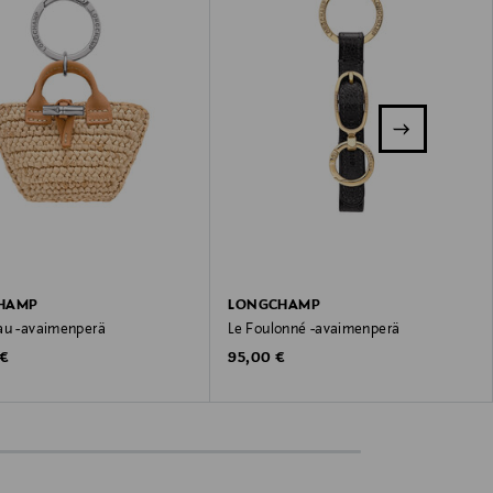
HAMP
LONGCHAMP
au -avaimenperä
Le Foulonné -avaimenperä
 Price
Original Price
 €
95,00 €