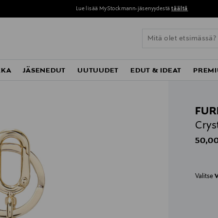
Lue lisää MyStockmann-jäsenyydestä
täältä
KKA
JÄSENEDUT
UUTUUDET
EDUT & IDEAT
PREMI
FUR
Crys
Origin
50,00
Valitse
V