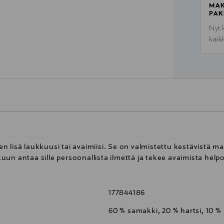
MAK
PAK
Nyt 
kaik
lisä laukkuusi tai avaimiisi. Se on valmistettu kestävistä mate
un antaa sille persoonallista ilmettä ja tekee avaimista helpo
177844186
60 % samakki, 20 % hartsi, 10 %