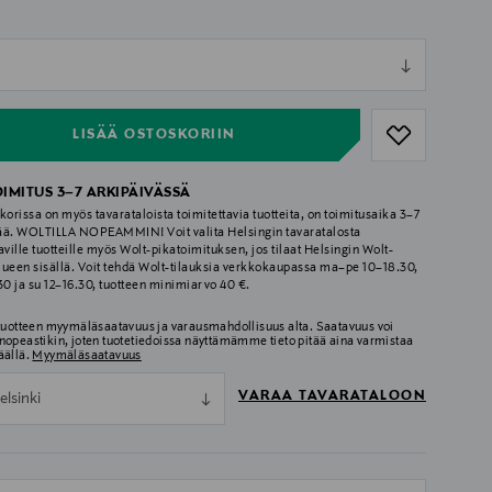
ull
ull
LISÄÄ OSTOSKORIIN
OIMITUS 3–7 ARKIPÄIVÄSSÄ
korissa on myös tavarataloista toimitettavia tuotteita, on toimitusaika 3–7
ää. WOLTILLA NOPEAMMIN! Voit valita Helsingin tavaratalosta
aville tuotteille myös Wolt-pikatoimituksen, jos tilaat Helsingin Wolt-
lueen sisällä. Voit tehdä Wolt-tilauksia verkkokaupassa ma–pe 10–18.30,
.30 ja su 12–16.30, tuotteen minimiarvo 40 €.
 tuotteen myymäläsaatavuus ja varausmahdollisuus alta. Saatavuus voi
nopeastikin, joten tuotetiedoissa näyttämämme tieto pitää aina varmistaa
äällä.
Myymäläsaatavuus
VARAA TAVARATALOON
elsinki