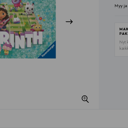
Myy ja
MAK
PAK
Nyt 
kaik