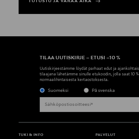
TUTUSTU JA VARAA AIKA
TILAA UUTISKIRJE
–
ETUSI
–
10 %
Uutiskirjeestämme löydät parhaat edut ja ajankohtai
tilaajana lähetämme sinulle etukoodin, jolla saat 10 
normaalihintaisesta kertaostoksesta.
Suomeksi
På svenska
TUKI & INFO
PALVELUT