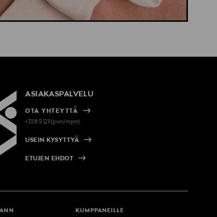
ASIAKASPALVELU
OTA YHTEYTTÄ
+358 9 1211(pvm/mpm)
USEIN KYSYTTYÄ
ETUJEN EHDOT
MANN
KUMPPANEILLE