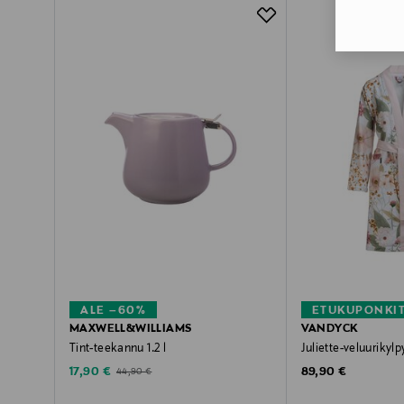
ALE –60%
ETUKUPONKI
MAXWELL&WILLIAMS
VANDYCK
Tint-teekannu 1.2 l
Juliette-veluurikylp
Discounted Price
Original Price
Original Price
17,90 €
89,90 €
44,90 €