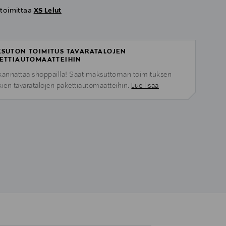
 toimittaa
XS Lelut
SUTON TOIMITUS TAVARATALOJEN
ETTIAUTOMAATTEIHIN
kannattaa shoppailla! Saat maksuttoman toimituksen
kien tavaratalojen pakettiautomaatteihin.
Lue lisää