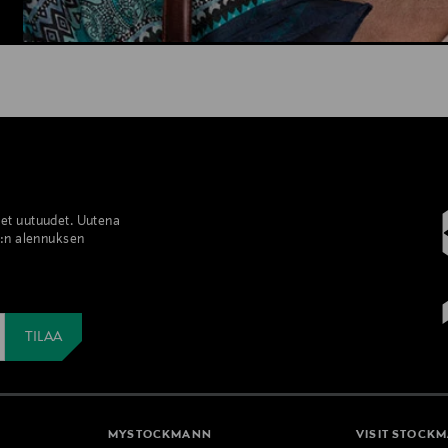
set uutuudet. Uutena
%:n alennuksen
MYSTOCKMANN
VISIT STOCK