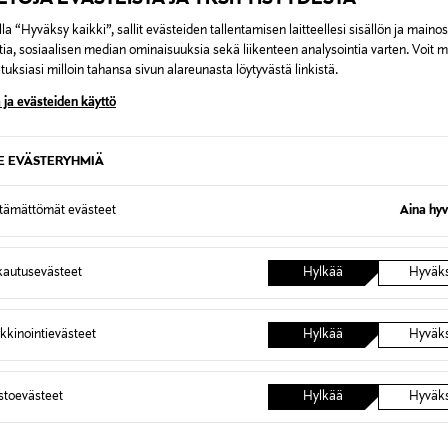
la “Hyväksy kaikki”, sallit evästeiden tallentamisen laitteellesi sisällön ja maino
tia, sosiaalisen median ominaisuuksia sekä liikenteen analysointia varten. Voit 
uksiasi milloin tahansa sivun alareunasta löytyvästä linkistä.
 ja evästeiden käyttö
TREFL
RAVEN
SE EVÄSTERYHMIÄ
 Sequence Junior
TREFL Lautapeli Dinosauruksen
RAVENSB
- ja
munat
Yard (s
ttämättömät evästeet
Aina hyv
Original Price
Original
34,99 €
39,99 €
autusevästeet
Hylkää
Hyväk
kkinointievästeet
Hylkää
Hyväk
OTTEITA
astoevästeet
Hylkää
Hyväk