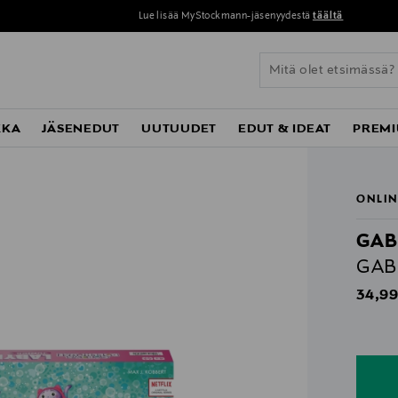
Lue lisää MyStockmann-jäsenyydestä
täältä
KKA
JÄSENEDUT
UUTUUDET
EDUT & IDEAT
PREMI
ONLIN
GAB
GABB
Origin
34,99
n
n