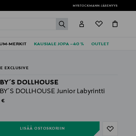
MYSTOCKMANN-JÄSENYYS
label.header.go
UM-MERKIT
KAUSIALE JOPA –40 %
OUTLET
E EXCLUSIVE
BY´S DOLLHOUSE
Y´S DOLLHOUSE Junior Labyrintti
al Price
 €
ull
ull
LISÄÄ OSTOSKORIIN