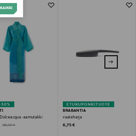
KAIKKI
–30%
ETUKUPONKITUOTE
TI
BRABANTIA
Dolceacqua -aamutakki
vaateharja
ted Price
Original Price
Original Price
€
6,75 €
129,00 €