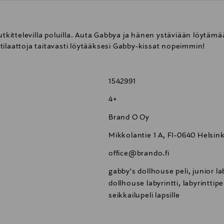
utkittelevilla poluilla. Auta Gabbya ja hänen ystäviään löytämä
nttilaattoja taitavasti löytääksesi Gabby-kissat nopeimmin!
1542991
4+
Brand O Oy
Mikkolantie 1 A, FI-0640 Helsink
office@brando.fi
gabby's dollhouse peli, junior lab
dollhouse labyrintti, labyrinttipel
seikkailupeli lapsille