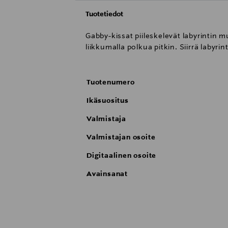
Tuotetiedot
Gabby-kissat piileskelevät labyrintin m
liikkumalla polkua pitkin. Siirrä labyri
Tuotenumero
Ikäsuositus
Valmistaja
Valmistajan osoite
Digitaalinen osoite
Avainsanat