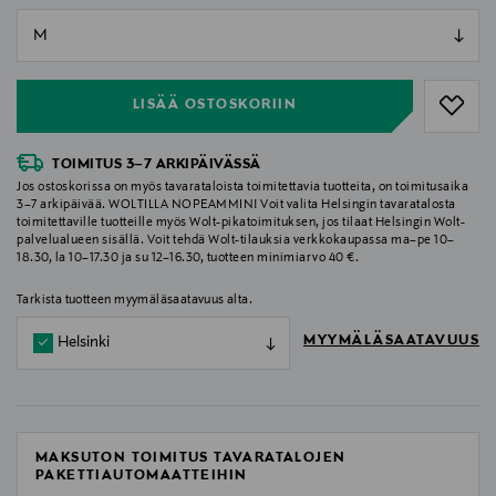
null
null
LISÄÄ OSTOSKORIIN
TOIMITUS 3–7 ARKIPÄIVÄSSÄ
Jos ostoskorissa on myös tavarataloista toimitettavia tuotteita, on toimitusaika
3–7 arkipäivää. WOLTILLA NOPEAMMIN! Voit valita Helsingin tavaratalosta
toimitettaville tuotteille myös Wolt-pikatoimituksen, jos tilaat Helsingin Wolt-
palvelualueen sisällä. Voit tehdä Wolt-tilauksia verkkokaupassa ma–pe 10–
18.30, la 10–17.30 ja su 12–16.30, tuotteen minimiarvo 40 €.
Tarkista tuotteen myymäläsaatavuus alta.
MYYMÄLÄSAATAVUUS
Helsinki
MAKSUTON TOIMITUS TAVARATALOJEN
PAKETTIAUTOMAATTEIHIN