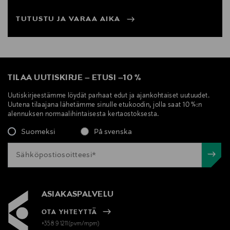
TUTUSTU JA VARAA AIKA
TILAA UUTISKIRJE
–
ETUSI
–
10 %
Uutiskirjeestämme löydät parhaat edut ja ajankohtaiset uutuudet.
Uutena tilaajana lähetämme sinulle etukoodin, jolla saat 10 %:n
alennuksen normaalihintaisesta kertaostoksesta.
Suomeksi
På svenska
ASIAKASPALVELU
OTA YHTEYTTÄ
+358 9 1211(pvm/mpm)