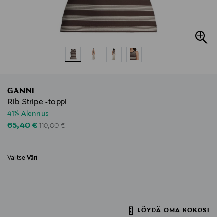
GANNI
Rib Stripe -toppi
41% Alennus
Original Price
Discounted Price
65,40 €
110,00 €
Valitse
Väri
LÖYDÄ OMA KOKOSI