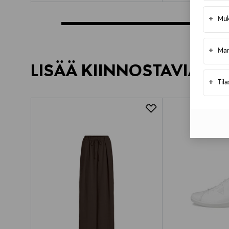
+
Muk
+
Mar
LISÄÄ KIINNOSTAVIA TU
+
Til