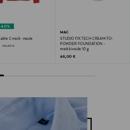
–40%
MAC
Cable C-neck -neule
STUDIO FIX TECH CREAM-TO-
POWDER FOUNDATION -
ted Price
Original Price
€
149,90 €
meikkivoide 10 g
Original Price
46,00 €