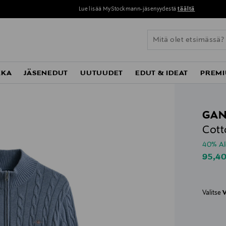
Lue lisää MyStockmann-jäsenyydestä
täältä
KKA
JÄSENEDUT
UUTUUDET
EDUT & IDEAT
PREMI
GAN
Cott
40% A
Disco
95,4
Valitse
V