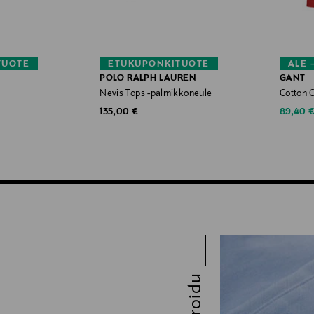
TUOTE
ETUKUPONKITUOTE
ALE 
POLO RALPH LAUREN
GANT
Nevis Tops -palmikkoneule
Cotton 
Original Price
Discoun
135,00 €
89,40 
Inspiroidu