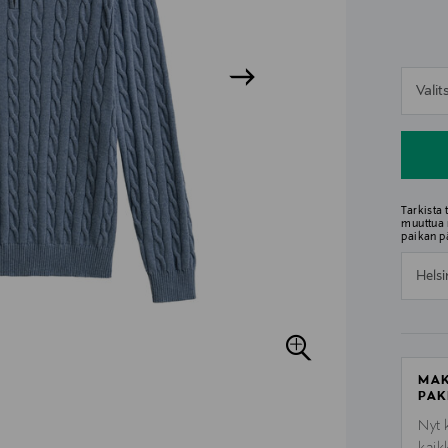
n
Vali
n
Tarkista
muuttua 
paikan p
Helsi
MAK
PAK
Nyt 