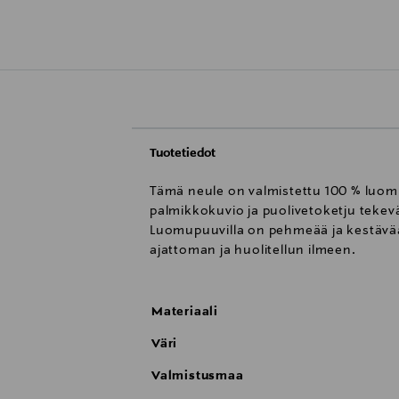
Tuotetiedot
Tämä neule on valmistettu 100 % luom
palmikkokuvio ja puolivetoketju tekevä
Luomupuuvilla on pehmeää ja kestävää,
ajattoman ja huolitellun ilmeen.
Materiaali
Väri
Valmistusmaa