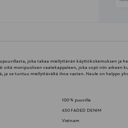
kaik
upuuvillasta, joka takaa miellyttävän käyttökokemuksen ja he
t siitä monipuolisen vaatekappaleen, joka sopii niin arkeen ku
 ja se tuntuu miellyttävältä ihoa vasten. Neule on helppo yhd
100 % puuvilla
430 FADED DENIM
Vietnam