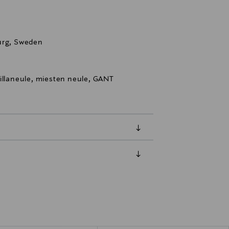
urg, Sweden
illaneule, miesten neule, GANT
luessa tuotteen vastaanottamisesta.
tuotteen koosta riippuen