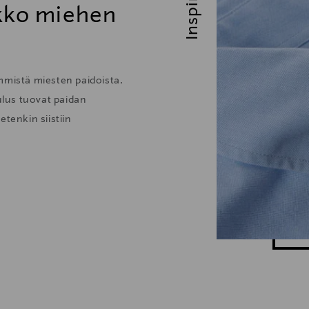
ikko miehen
mmistä miesten paidoista.
lus tuovat paidan
tenkin siistiin