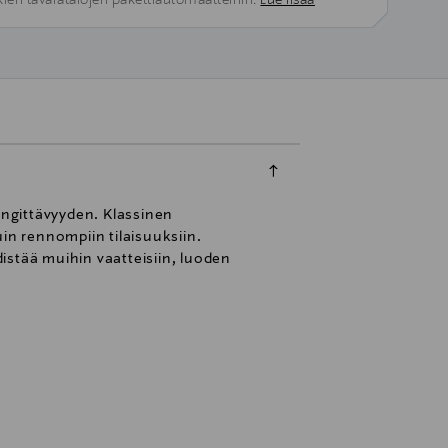
kien tavaratalojen pakettiautomaatteihin.
Lue lisää
ngittävyyden. Klassinen
in rennompiin tilaisuuksiin.
istää muihin vaatteisiin, luoden