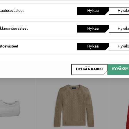
autusevästeet
Hylkää
Hyväk
kkinointievästeet
Hylkää
Hyväk
OTTEITA
astoevästeet
Hylkää
Hyväk
HYVÄKSY 
HYLKÄÄ KAIKKI