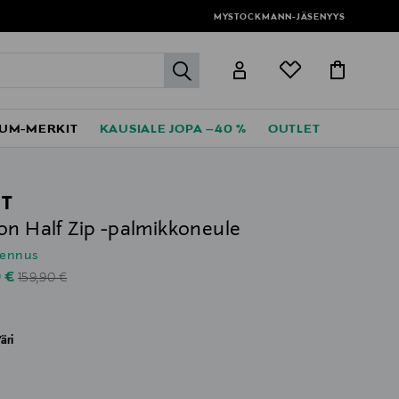
MYSTOCKMANN-JÄSENYYS
label.header.go
UM-MERKIT
KAUSIALE JOPA –40 %
OUTLET
T
on Half Zip -palmikkoneule
lennus
Original Price
unted Price
0 €
159,90 €
äri