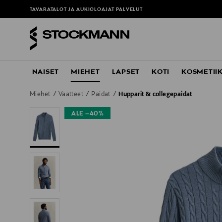
TAVARATALOT JA AUKIOLOAJAT
PALVELUT
NAISET
MIEHET
LAPSET
KOTI
KOSMETII
Miehet
Vaatteet
Paidat
Hupparit & collegepaidat
ALE –40%