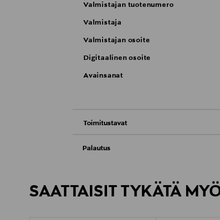
Valmistajan tuotenumero
Valmistaja
Valmistajan osoite
Digitaalinen osoite
Avainsanat
Toimitustavat
Nouto tavaratalosta
Palautus
Meille on hyvin tärkeää, että olet tyytyvä
Toimitus automaattiin tai noutopisteeseen
Palauttaminen on maksutonta eikä sinun ta
SAATTAISIT TYKÄTÄ MY
LUE TARKEMMAT PALAUTUSOHJEET
Kotiinkuljetus