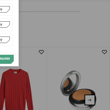
sy
sy
sy
KAIKKI