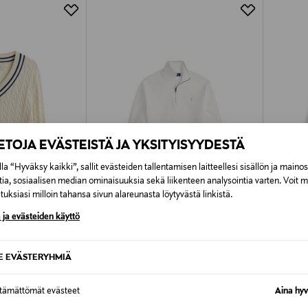
Alk. 6,90 €, kun toimitus on saatavi
IETOJA EVÄSTEISTÄ JA YKSITYISYYDESTÄ
la “Hyväksy kaikki”, sallit evästeiden tallentamisen laitteellesi sisällön ja maino
tia, sosiaalisen median ominaisuuksia sekä liikenteen analysointia varten. Voit 
uksiasi milloin tahansa sivun alareunasta löytyvästä linkistä.
 ja evästeiden käyttö
ETUKUPONKITUOTE
ETU
POLO RALPH LAUREN
POLO R
SE EVÄSTERYHMIÄ
lmikkoneule
Half Zip -paita
Half Zip
Original Price
Original
e
215,00 €
215,00 
ttämättömät evästeet
Aina hyv