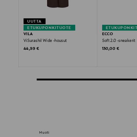
UUTTA
ETUKUPONKITUOTE
ETUKUPONKI
VILA
ECCO
ViSurashil Wide -housut
Soft 2.0 -sneakerit
Original Price
Original Price
44,99 €
130,00 €
Muoti