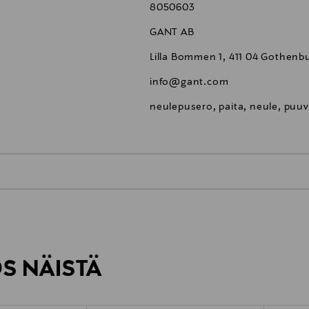
8050603
GANT AB
Lilla Bommen 1, 411 04 Gothenb
info@gant.com
neulepusero, paita, neule, puuv
0,00 €
inen tilaukseesi. Voit palauttaa tilaamasi tuotteen 30 vuorokauden ku
0,00 € – 4,90 €
rvitse ilmoittaa palautuksesta etukäteen.
ÖS NÄISTÄ
7,90 €–50,00 € kuljetusyhtiöstä ja 