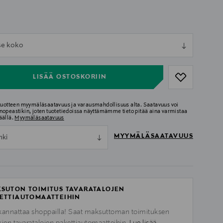
ull
tse koko
ull
LISÄÄ OSTOSKORIIN
 tuotteen myymäläsaatavuus ja varausmahdollisuus alta. Saatavuus voi
nopeastikin, joten tuotetiedoissa näyttämämme tieto pitää aina varmistaa
äällä.
Myymäläsaatavuus
MYYMÄLÄSAATAVUUS
nki
SUTON TOIMITUS TAVARATALOJEN
ETTIAUTOMAATTEIHIN
kannattaa shoppailla! Saat maksuttoman toimituksen