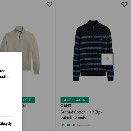
lla valittuun osoitteeseen.
sten
muuttaa
KUPONKITUOTE
ALE –40%
ALPH LAUREN
GANT
 -paita
Striped Cotton Half Zip -
palmikkoneule
 Price
€
äksytty
Discounted Price
Original Price
95,40 €
159,90 €