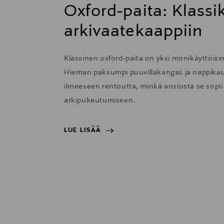
Oxford-paita: Klass
arkivaatekaappiin
Klassinen oxford-paita on yksi monikäyttöisi
Hieman paksumpi puuvillakangas ja nappikau
ilmeeseen rentoutta, minkä ansiosta se sopii e
arkipukeutumiseen.
LUE LISÄÄ
LUE LISÄÄ