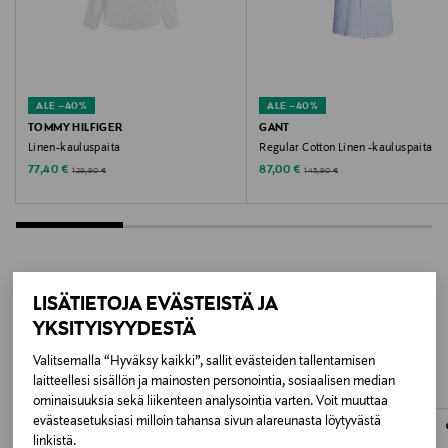
Valmistusmaa
Sri Lanka
ALE –40%
ALE –40%
Valmistajan tuotenumero
TOMMY HILFIGER
GANT
Linen-kauluspaita
Regular Cotton Linen -kauluspaita
3250082
Discounted Price
Discounted Price
Original Price
Original Price
77,40 €
87,00 €
129,90 €
145,90 €
Valmistaja
GANT AB
Valmistajan osoite
LISÄTIETOJA EVÄSTEISTÄ JA
LISÄÄ KIINNOSTAVIA
Lilla Bommen 1, 411 04 Gothenburg, Sweden
YKSITYISYYDESTÄ
TUOTTEITA
Valitsemalla “Hyväksy kaikki”, sallit evästeiden tallentamisen
Digitaalinen osoite
laitteellesi sisällön ja mainosten personointia, sosiaalisen median
info@gant.com
ominaisuuksia sekä liikenteen analysointia varten. Voit muuttaa
evästeasetuksiasi milloin tahansa sivun alareunasta löytyvästä
linkistä.