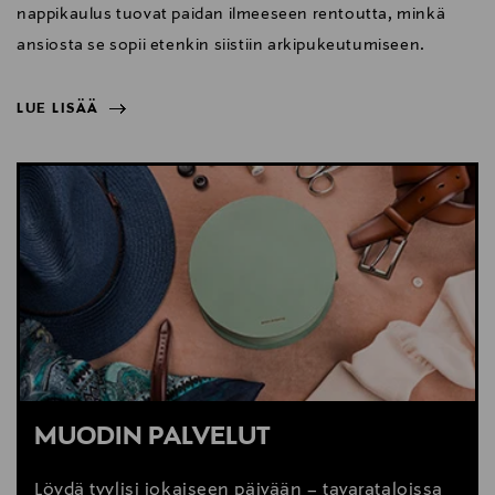
nappikaulus tuovat paidan ilmeeseen rentoutta, minkä
ansiosta se sopii etenkin siistiin arkipukeutumiseen.
LUE LISÄÄ
NÄYTÄ VÄHEMMÄN
LUE LISÄÄ
MUODIN PALVELUT
Löydä tyylisi jokaiseen päivään – tavarataloissa