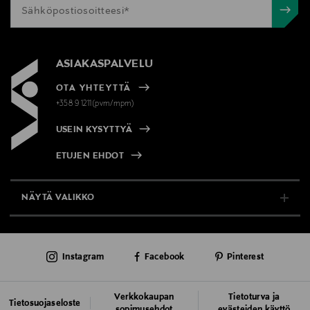
ASIAKASPALVELU
OTA YHTEYTTÄ
+358 9 1211(pvm/mpm)
USEIN KYSYTTYÄ
ETUJEN EHDOT
NÄYTÄ VALIKKO
TUKI & INFO
Instagram
Facebook
Pinterest
AJANKOHTAISTA
PALVELUT
Verkkokaupan
Tietoturva ja
Tietosuojaseloste