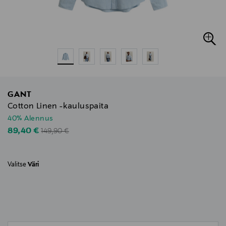
GANT
Cotton Linen -kauluspaita
40% Alennus
Original Price
Discounted Price
89,40 €
149,90 €
Valitse
Väri