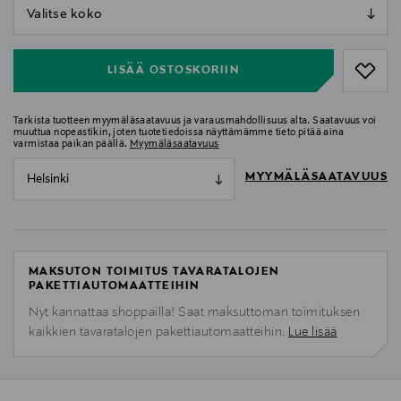
null
null
LISÄÄ OSTOSKORIIN
Tarkista tuotteen myymäläsaatavuus ja varausmahdollisuus alta. Saatavuus voi
muuttua nopeastikin, joten tuotetiedoissa näyttämämme tieto pitää aina
varmistaa paikan päällä.
Myymäläsaatavuus
MYYMÄLÄSAATAVUUS
Helsinki
MAKSUTON TOIMITUS TAVARATALOJEN
PAKETTIAUTOMAATTEIHIN
Nyt kannattaa shoppailla! Saat maksuttoman toimituksen
kaikkien tavaratalojen pakettiautomaatteihin.
Lue lisää