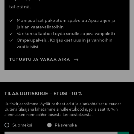
tai etänä.
Monipuoliset pukeutumispalvelut: Apua arjen ja
juhlan vaatevalintoihin
Värikonsultaatio: Löydä sinulle sopiva väripaletti
Ompelupalvelu: Korjaukset uusiin ja vanhoihin
vaatteisiisi
TUTUSTU JA VARAA AIKA
TILAA UUTISKIRJE
–
ETUSI
–
10 %
Uutiskirjeestämme löydät parhaat edut ja ajankohtaiset uutuudet.
Uutena tilaajana lähetämme sinulle etukoodin, jolla saat 10 %:n
alennuksen normaalihintaisesta kertaostoksesta.
Suomeksi
På svenska