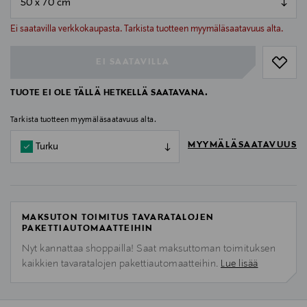
null
null
Ei saatavilla verkkokaupasta. Tarkista tuotteen myymäläsaatavuus alta.
EI SAATAVILLA
TUOTE EI OLE TÄLLÄ HETKELLÄ SAATAVANA.
Tarkista tuotteen myymäläsaatavuus alta.
MYYMÄLÄSAATAVUUS
Turku
MAKSUTON TOIMITUS TAVARATALOJEN
PAKETTIAUTOMAATTEIHIN
Nyt kannattaa shoppailla! Saat maksuttoman toimituksen
kaikkien tavaratalojen pakettiautomaatteihin.
Lue lisää