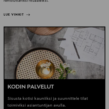
rentouttaviksi rituaaleiksi.
LUE VINKIT
NÄYTÄ VÄHEMMÄN
LUE VINKIT
KODIN PALVELUT
Sisusta kotisi kauniiksi ja suunnittele tilat
toimiviksi asiantuntijan avulla.