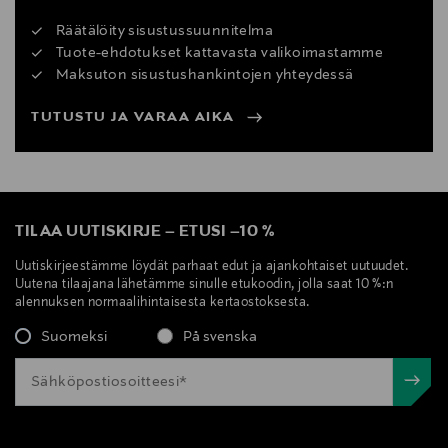
Räätälöity sisustussuunnitelma
Tuote-ehdotukset kattavasta valikoimastamme
Maksuton sisustushankintojen yhteydessä
TUTUSTU JA VARAA AIKA
TILAA UUTISKIRJE
–
ETUSI
–
10 %
Uutiskirjeestämme löydät parhaat edut ja ajankohtaiset uutuudet.
Uutena tilaajana lähetämme sinulle etukoodin, jolla saat 10 %:n
alennuksen normaalihintaisesta kertaostoksesta.
Suomeksi
På svenska