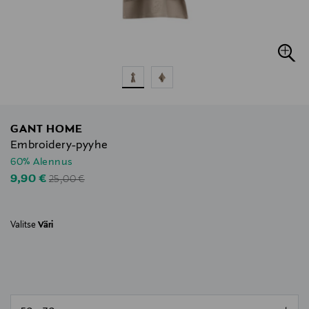
GANT HOME
Embroidery-pyyhe
60% Alennus
Original Price
Discounted Price
9,90 €
25,00 €
Valitse
Väri