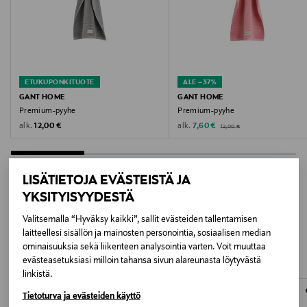
Väri
259 TAUPE BEIGE
Koko
ETUKUPONKITUOTE
ALE –37%
GANT HOME
GANT HOME
50 x 70 cm
Premium-pyyhe
Premium-pyyhe
Original Price
Original Price
Discounted Price
alk.
alk.
12,00 €
7,60 €
12,00 €
Valmistusmaa
Portugali
LISÄTIETOJA EVÄSTEISTÄ JA
Valmistajan tuotenumero
YKSITYISYYDESTÄ
LISÄÄ KIINNOSTAVIA
852014802
Valitsemalla “Hyväksy kaikki”, sallit evästeiden tallentamisen
laitteellesi sisällön ja mainosten personointia, sosiaalisen median
TUOTTEITA
ominaisuuksia sekä liikenteen analysointia varten. Voit muuttaa
Valmistaja
evästeasetuksiasi milloin tahansa sivun alareunasta löytyvästä
Pro Fashion Oy
linkistä.
Tietoturva ja evästeiden käyttö