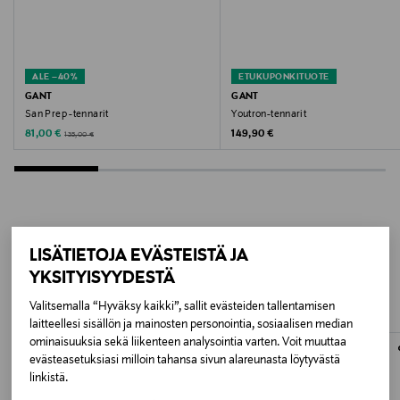
Valmistajan tuotenumero
32638296
ALE –40%
ETUKUPONKITUOTE
Valmistaja
GANT
GANT
San Prep -tennarit
Youtron-tennarit
GANT AB
Discounted Price
Original Price
Original Price
81,00 €
149,90 €
135,00 €
Valmistajan osoite
Lilla Bommen 1, 411 04 Gothenburg, Sweden
Digitaalinen osoite
LISÄÄ KIINNOSTAVIA
LISÄTIETOJA EVÄSTEISTÄ JA
info@gant.com
YKSITYISYYDESTÄ
TUOTTEITA
Valitsemalla “Hyväksy kaikki”, sallit evästeiden tallentamisen
Avainsanat
laitteellesi sisällön ja mainosten personointia, sosiaalisen median
tennarit, sneakerit, tekstiilitennarit, vapaa-ajan
ominaisuuksia sekä liikenteen analysointia varten. Voit muuttaa
evästeasetuksiasi milloin tahansa sivun alareunasta löytyvästä
kengät, GANT
linkistä.