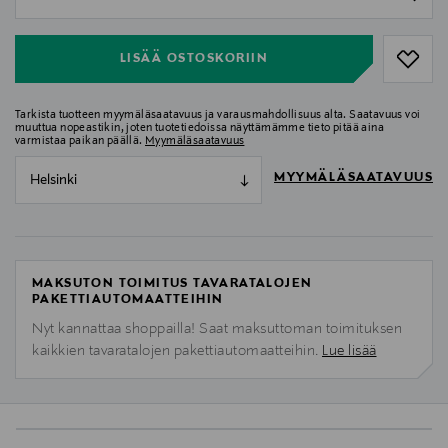
null
LISÄÄ OSTOSKORIIN
Tarkista tuotteen myymäläsaatavuus ja varausmahdollisuus alta. Saatavuus voi
muuttua nopeastikin, joten tuotetiedoissa näyttämämme tieto pitää aina
varmistaa paikan päällä.
Myymäläsaatavuus
MYYMÄLÄSAATAVUUS
Helsinki
MAKSUTON TOIMITUS TAVARATALOJEN
PAKETTIAUTOMAATTEIHIN
Nyt kannattaa shoppailla! Saat maksuttoman toimituksen
kaikkien tavaratalojen pakettiautomaatteihin.
Lue lisää