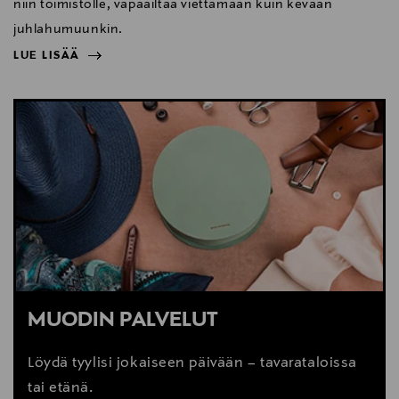
niin toimistolle, vapaailtaa viettämään kuin kevään
juhlahumuunkin.
LUE LISÄÄ
NÄYTÄ VÄHEMMÄN
LUE LISÄÄ
MUODIN PALVELUT
Löydä tyylisi jokaiseen päivään – tavarataloissa
tai etänä.