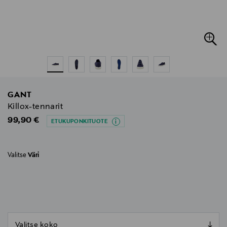
GANT
Killox-tennarit
Original Price
99,90 €
ETUKUPONKITUOTE
Valitse
Väri
null