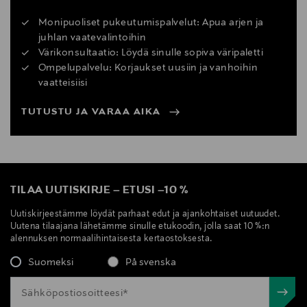
Monipuoliset pukeutumispalvelut: Apua arjen ja
juhlan vaatevalintoihin
Värikonsultaatio: Löydä sinulle sopiva väripaletti
Ompelupalvelu: Korjaukset uusiin ja vanhoihin
vaatteisiisi
TUTUSTU JA VARAA AIKA
TILAA UUTISKIRJE
–
ETUSI
–
10 %
Uutiskirjeestämme löydät parhaat edut ja ajankohtaiset uutuudet.
Uutena tilaajana lähetämme sinulle etukoodin, jolla saat 10 %:n
alennuksen normaalihintaisesta kertaostoksesta.
Suomeksi
På svenska