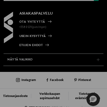
ASIAKASPALVELU
OTA YHTEYTTÄ
+358 9 1211(pvm/mpm)
USEIN KYSYTTYÄ
ETUJEN EHDOT
NÄYTÄ VALIKKO
TUKI & INFO
Instagram
Facebook
Pinterest
AJANKOHTAISTA
PALVELUT
Verkkokaupan
Tietoturva ja
Tietosuojaseloste
sopimusehdot
evästeiden käyttö
VASTUULLISUUS