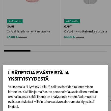
3262007
Valmistaja
ALE –41%
ALE –41%
GANT AB
GANT
GANT
Oxford- lyhythihainen kauluspaita
Oxford- lyhythihainen kauluspaita
Valmistajan osoite
Discounted Price
Discounted Price
Original Price
Original Price
63,00 €
63,00 €
105,90 €
105,90 €
Lilla Bommen 1, 411 04 Gothenburg, Sweden
Digitaalinen osoite
info@gant.com
LISÄTIETOJA EVÄSTEISTÄ JA
LISÄÄ KIINNOSTAVIA
Avainsanat
YKSITYISYYDESTÄ
TUOTTEITA
GANT, paita, miesten paita, puuvillapaita,
Valitsemalla “Hyväksy kaikki”, sallit evästeiden tallentamisen
pitkähihainen
laitteellesi sisällön ja mainosten personointia, sosiaalisen median
ominaisuuksia sekä liikenteen analysointia varten. Voit muuttaa
evästeasetuksiasi milloin tahansa sivun alareunasta löytyvästä
linkistä.