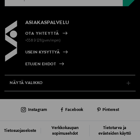
ASIAKASPALVELU
OTA YHTEYTTÄ
+358 9 1211(pvm/mpm)
USEIN KYSYTTYÄ
ETUJEN EHDOT
NÄYTÄ VALIKKO
TUKI & INFO
Instagram
Facebook
Pinterest
AJANKOHTAISTA
PALVELUT
Verkkokaupan
Tietoturva ja
Tietosuojaseloste
sopimusehdot
evästeiden käyttö