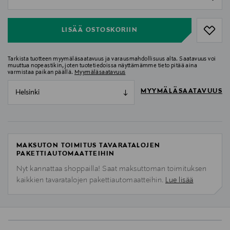
null
LISÄÄ OSTOSKORIIN
Tarkista tuotteen myymäläsaatavuus ja varausmahdollisuus alta. Saatavuus voi
muuttua nopeastikin, joten tuotetiedoissa näyttämämme tieto pitää aina
varmistaa paikan päällä.
Myymäläsaatavuus
MYYMÄLÄSAATAVUUS
Helsinki
MAKSUTON TOIMITUS TAVARATALOJEN
PAKETTIAUTOMAATTEIHIN
Nyt kannattaa shoppailla! Saat maksuttoman toimituksen
kaikkien tavaratalojen pakettiautomaatteihin.
Lue lisää