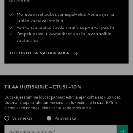
tai etänä.
Monipuoliset pukeutumispalvelut: Apua arjen ja
juhlan vaatevalintoihin
Värikonsultaatio: Löydä sinulle sopiva väripaletti
Ompelupalvelu: Korjaukset uusiin ja vanhoihin
vaatteisiisi
TUTUSTU JA VARAA AIKA
TILAA UUTISKIRJE
–
ETUSI
–
10 %
Uutiskirjeestämme löydät parhaat edut ja ajankohtaiset uutuudet.
Uutena tilaajana lähetämme sinulle etukoodin, jolla saat 10 %:n
alennuksen normaalihintaisesta kertaostoksesta.
Suomeksi
På svenska