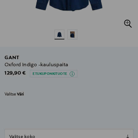
GANT
Oxford Indigo -kauluspaita
Original Price
129,90 €
ETUKUPONKITUOTE
Valitse
Väri
null