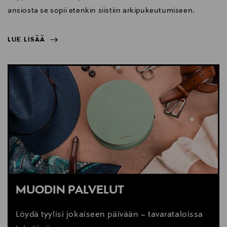
ansiosta se sopii etenkin siistiin arkipukeutumiseen.
LUE LISÄÄ
NÄYTÄ VÄHEMMÄN
LUE LISÄÄ
MUODIN PALVELUT
Löydä tyylisi jokaiseen päivään – tavarataloissa