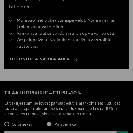
tai etänä.
Monipuoliset pukeutumispalvelut: Apua arjen ja
juhlan vaatevalintoihin
Värikonsultaatio: Löydä sinulle sopiva väripaletti
Ompelupalvelu: Korjaukset uusiin ja vanhoihin
vaatteisiisi
TUTUSTU JA VARAA AIKA
TILAA UUTISKIRJE
–
ETUSI
–
10 %
Uutiskirjeestämme löydät parhaat edut ja ajankohtaiset uutuudet.
Uutena tilaajana lähetämme sinulle etukoodin, jolla saat 10 %:n
alennuksen normaalihintaisesta kertaostoksesta.
Suomeksi
På svenska