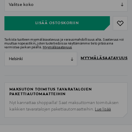
null
null
LISÄÄ OSTOSKORIIN
Tarkista tuotteen myymäläsaatavuus ja varausmahdollisuus alta. Saatavuus voi
muuttua nopeastikin, joten tuotetiedoissa näyttämämme tieto pitää aina
varmistaa paikan päällä.
Myymäläsaatavuus
MYYMÄLÄSAATAVUUS
Helsinki
MAKSUTON TOIMITUS TAVARATALOJEN
PAKETTIAUTOMAATTEIHIN
Nyt kannattaa shoppailla! Saat maksuttoman toimituksen
kaikkien tavaratalojen pakettiautomaatteihin.
Lue lisää