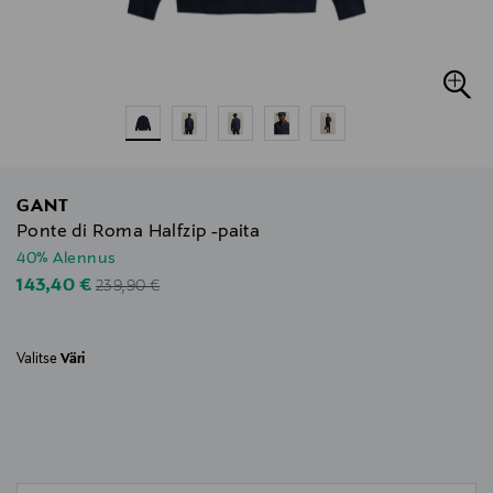
GANT
Ponte di Roma Halfzip -paita
40% Alennus
Original Price
Discounted Price
143,40 €
239,90 €
Valitse
Väri