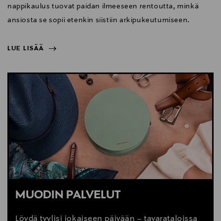
nappikaulus tuovat paidan ilmeeseen rentoutta, minkä
ansiosta se sopii etenkin siistiin arkipukeutumiseen.
LUE LISÄÄ
NÄYTÄ VÄHEMMÄN
LUE LISÄÄ
MUODIN PALVELUT
Löydä tyylisi jokaiseen päivään – tavarataloissa