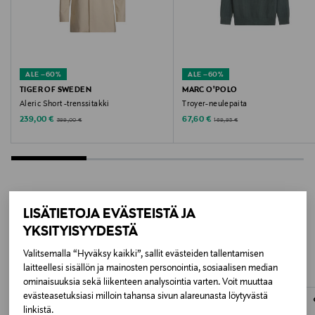
Valmistusmaa
Turkki
ALE –60%
ALE –60%
Valmistajan tuotenumero
TIGER OF SWEDEN
MARC O'POLO
Aleric Short -trenssitakki
Troyer-neulepaita
2067130
Discounted Price
Discounted Price
Original Price
Original Price
239,00 €
67,60 €
599,00 €
169,95 €
Valmistaja
GANT AB
Valmistajan osoite
LISÄTIETOJA EVÄSTEISTÄ JA
LISÄÄ KIINNOSTAVIA
Lilla Bommen 1, 411 04 Gothenburg, Sweden
YKSITYISYYDESTÄ
TUOTTEITA
Valitsemalla “Hyväksy kaikki”, sallit evästeiden tallentamisen
Digitaalinen osoite
laitteellesi sisällön ja mainosten personointia, sosiaalisen median
info@gant.com
ominaisuuksia sekä liikenteen analysointia varten. Voit muuttaa
evästeasetuksiasi milloin tahansa sivun alareunasta löytyvästä
linkistä.