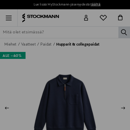
Lue lisää MyStockmann-jäsenyydestä
täältä
Menu
la
ETSI KAIKKI
NAISET
MIEHET
LAPSET
KOTI
KOSMETIIK
Miehet
Vaatteet
Paidat
Hupparit & collegepaidat
ALE –40%