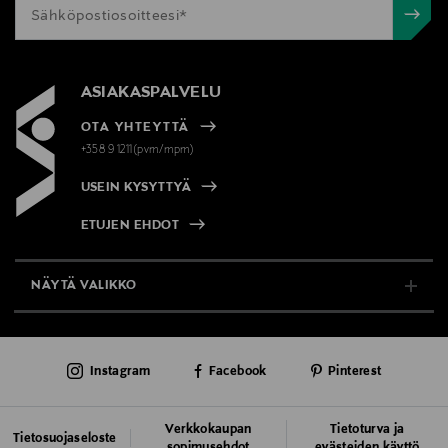
ASIAKASPALVELU
OTA YHTEYTTÄ
+358 9 1211(pvm/mpm)
USEIN KYSYTTYÄ
ETUJEN EHDOT
NÄYTÄ VALIKKO
TUKI & INFO
Instagram
Facebook
Pinterest
AJANKOHTAISTA
PALVELUT
Verkkokaupan
Tietoturva ja
Tietosuojaseloste