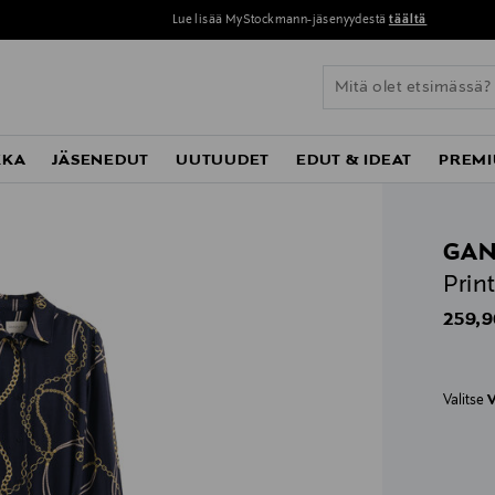
Lue lisää MyStockmann-jäsenyydestä
täältä
KKA
JÄSENEDUT
UUTUUDET
EDUT & IDEAT
PREMI
GAN
Prin
Origin
259,9
Valitse
V