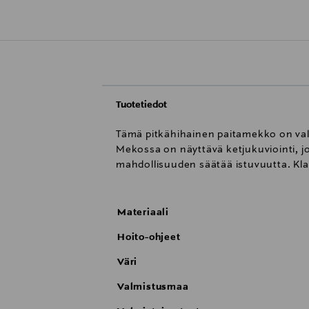
Tuotetiedot
Tämä pitkähihainen paitamekko on valmi
Mekossa on näyttävä ketjukuviointi, jo
mahdollisuuden säätää istuvuutta. Kla
Materiaali
Hoito-ohjeet
Väri
Valmistusmaa