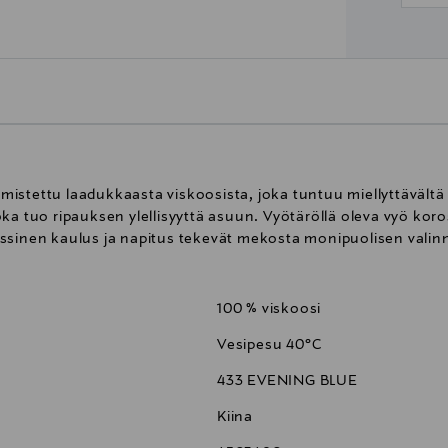
stettu laadukkaasta viskoosista, joka tuntuu miellyttävältä i
ka tuo ripauksen ylellisyyttä asuun. Vyötäröllä oleva vyö kor
ssinen kaulus ja napitus tekevät mekosta monipuolisen valinn
100 % viskoosi
Vesipesu 40°C
433 EVENING BLUE
Kiina