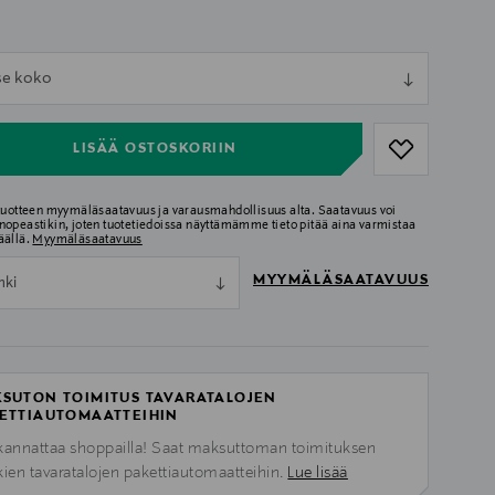
ull
tse koko
ull
LISÄÄ OSTOSKORIIN
 tuotteen myymäläsaatavuus ja varausmahdollisuus alta. Saatavuus voi
nopeastikin, joten tuotetiedoissa näyttämämme tieto pitää aina varmistaa
äällä.
Myymäläsaatavuus
MYYMÄLÄSAATAVUUS
nki
SUTON TOIMITUS TAVARATALOJEN
ETTIAUTOMAATTEIHIN
kannattaa shoppailla! Saat maksuttoman toimituksen
kien tavaratalojen pakettiautomaatteihin.
Lue lisää