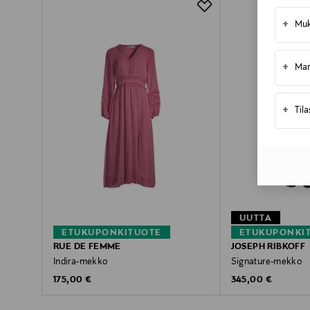
Pikatoimitus Wolt
+
Muk
+
Mar
+
Til
UUTTA
ETUKUPONKITUOTE
ETUKUPONKI
RUE DE FEMME
JOSEPH RIBKOFF
Indira-mekko
Signature-mekko
Original Price
Original Price
175,00 €
345,00 €