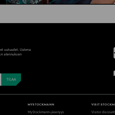
set uutuudet. Uutena
%:n alennuksen
MYSTOCKMANN
VISIT STOCK
MyStockmann-jäsenyys
Visitor discoun