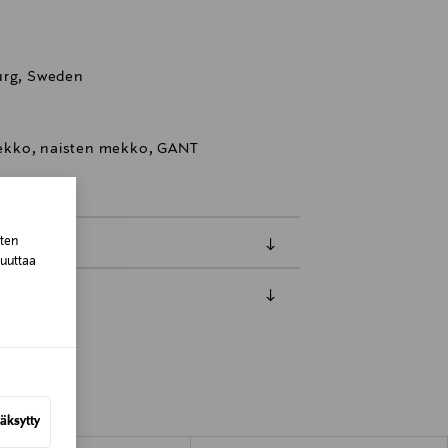
urg, Sweden
ekko, naisten mekko, GANT
sten
muuttaa
luessa tuotteen vastaanottamisesta.
tuotteen koosta riippuen
äksytty
lla valittuun osoitteeseen.