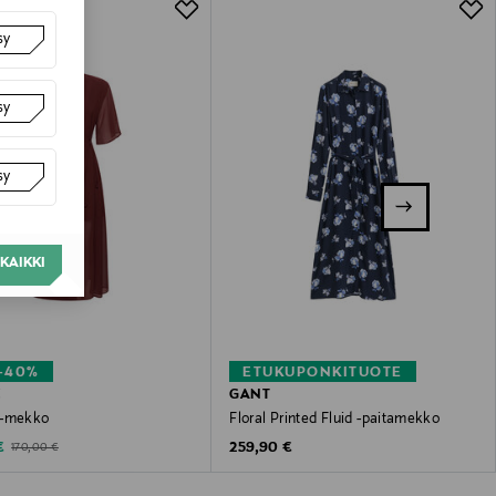
sy
sy
sy
KAIKKI
–40%
ETUKUPONKITUOTE
Z
GANT
h-mekko
Floral Printed Fluid -paitamekko
ted Price
Original Price
Original Price
€
259,90 €
170,00 €