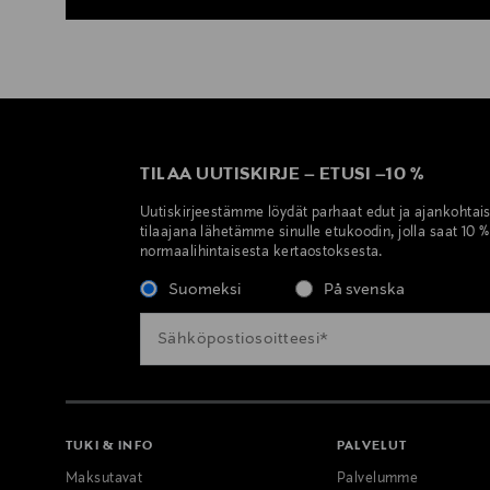
TILAA UUTISKIRJE
–
ETUSI
–
10 %
Uutiskirjeestämme löydät parhaat edut ja ajankohtai
tilaajana lähetämme sinulle etukoodin, jolla saat 10 
normaalihintaisesta kertaostoksesta.
Suomeksi
På svenska
TUKI & INFO
PALVELUT
Maksutavat
Palvelumme