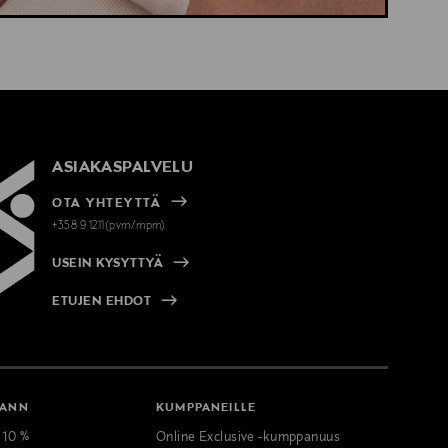
ASIAKASPALVELU
OTA YHTEYTTÄ
+358 9 1211(pvm/mpm)
USEIN KYSYTTYÄ
ETUJEN EHDOT
MANN
KUMPPANEILLE
t 10 %
Online Exclusive -kumppanuus