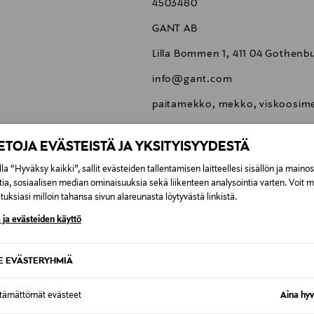
4503480
GANT AB
Lilla Bommen 1, 411 04 Gothenb
info@gant.com
paitamekko, mekko, viskoosim
IETOJA EVÄSTEISTÄ JA YKSITYISYYDESTÄ
la “Hyväksy kaikki”, sallit evästeiden tallentamisen laitteellesi sisällön ja maino
tia, sosiaalisen median ominaisuuksia sekä liikenteen analysointia varten. Voit 
0,00 €
uksiasi milloin tahansa sivun alareunasta löytyvästä linkistä.
 ja evästeiden käyttö
inen tilaukseesi. Voit palauttaa tilaamasi tuotteen 30 vuorokauden ku
0,00 € – 4,90 €
rvitse ilmoittaa palautuksesta etukäteen.
SE EVÄSTERYHMIÄ
ÖS NÄISTÄ
7,90 €–50,00 € kuljetusyhtiöstä ja 
ttämättömät evästeet
Aina hyv
Alk. 6,90 €, kun toimitus on saatavi