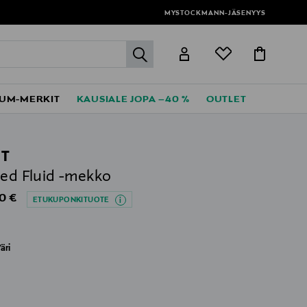
MYSTOCKMANN-JÄSENYYS
label.header.go
UM-MERKIT
KAUSIALE JOPA –40 %
OUTLET
T
ted Fluid -mekko
al Price
0 €
ETUKUPONKITUOTE
äri