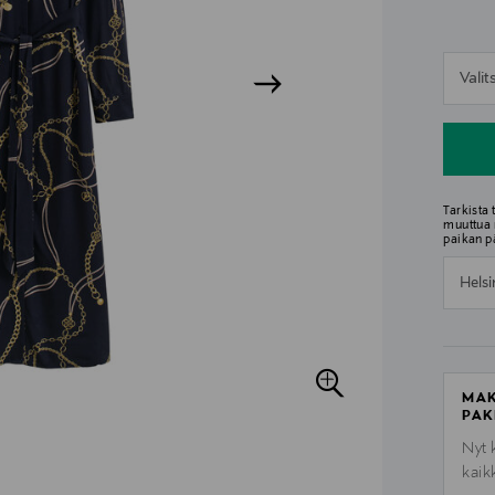
n
Vali
n
Tarkista
muuttua 
paikan p
Helsi
MAK
PAK
Nyt 
kaik