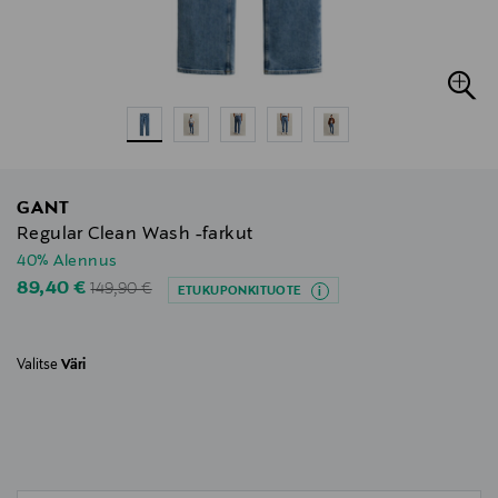
GANT
Regular Clean Wash -farkut
40% Alennus
Original Price
Discounted Price
89,40 €
149,90 €
ETUKUPONKITUOTE
Valitse
Väri