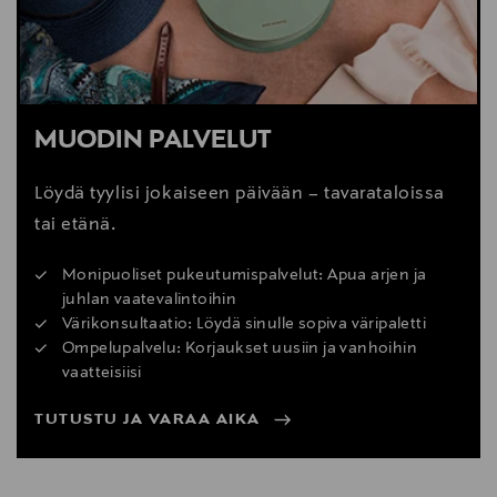
MUODIN PALVELUT
Löydä tyylisi jokaiseen päivään – tavarataloissa
tai etänä.
Monipuoliset pukeutumispalvelut: Apua arjen ja
juhlan vaatevalintoihin
Värikonsultaatio: Löydä sinulle sopiva väripaletti
Ompelupalvelu: Korjaukset uusiin ja vanhoihin
vaatteisiisi
TUTUSTU JA VARAA AIKA