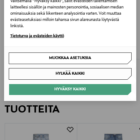
Valitsemalla “Hyväksy kaikki”, sallit evästeiden tallentamisen
laitteellesi sisällön ja mainosten personointia, sosiaalisen median
Valmistusmaa
ominaisuuksia sekä liikenteen analysointia varten. Voit muuttaa
Turkki
evästeasetuksiasi milloin tahansa sivun alareunasta löytyvästä
linkistä.
Valmistajan tuotenumero
ALE –40%
ALE –41%
Tietoturva ja evästeiden käyttö
GANT
LEE
1000021
Straight Leg -farkut
Haden Relaxed Straight -farkut
Discounted Price
Discounted Price
Original Price
Original Price
95,40 €
59,40 €
159,90 €
99,90 €
MUOKKAA ASETUKSIA
Valmistaja
GANT AB
HYLKÄÄ KAIKKI
Valmistajan osoite
HYVÄKSY KAIKKI
LISÄÄ KIINNOSTAVIA
Lilla Bommen 1, 411 04 Gothenburg, Sweden
TUOTTEITA
Digitaalinen osoite
info@gant.com
Avainsanat