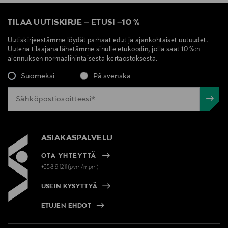
TILAA UUTISKIRJE
–
ETUSI
–
10 %
Uutiskirjeestämme löydät parhaat edut ja ajankohtaiset uutuudet.
Uutena tilaajana lähetämme sinulle etukoodin, jolla saat 10 %:n
alennuksen normaalihintaisesta kertaostoksesta.
Suomeksi
På svenska
ASIAKASPALVELU
OTA YHTEYTTÄ
+358 9 1211(pvm/mpm)
USEIN KYSYTTYÄ
ETUJEN EHDOT