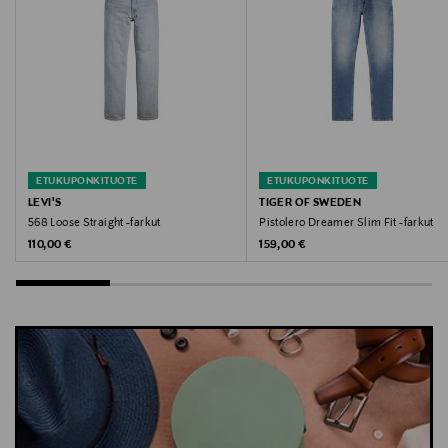
housut, GANT, miesten farkut, denim, puuvillafarkut
ETUKUPONKITUOTE
ETUKUPONKITUOTE
LEVI'S
TIGER OF SWEDEN
568 Loose Straight -farkut
Pistolero Dreamer Slim Fit -farkut
Original Price
Original Price
110,00 €
159,00 €