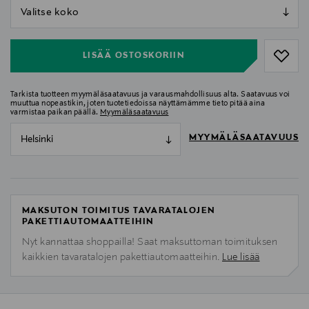
null
null
LISÄÄ OSTOSKORIIN
Tarkista tuotteen myymäläsaatavuus ja varausmahdollisuus alta. Saatavuus voi
muuttua nopeastikin, joten tuotetiedoissa näyttämämme tieto pitää aina
varmistaa paikan päällä.
Myymäläsaatavuus
MYYMÄLÄSAATAVUUS
Helsinki
MAKSUTON TOIMITUS TAVARATALOJEN
PAKETTIAUTOMAATTEIHIN
Nyt kannattaa shoppailla! Saat maksuttoman toimituksen
kaikkien tavaratalojen pakettiautomaatteihin.
Lue lisää