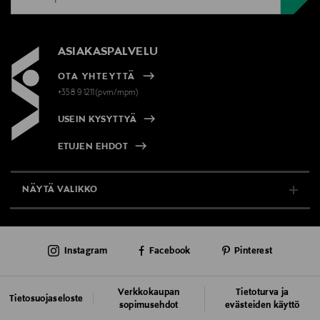
ASIAKASPALVELU
OTA YHTEYTTÄ
+358 9 1211(pvm/mpm)
USEIN KYSYTTYÄ
ETUJEN EHDOT
NÄYTÄ VALIKKO
TUKI & INFO
Instagram
Facebook
Pinterest
AJANKOHTAISTA
PALVELUT
Verkkokaupan
Tietoturva ja
Tietosuojaseloste
sopimusehdot
evästeiden käyttö