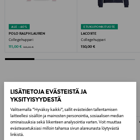
Valmistajan tuotenumero
2007058
ALE –40%
ETUKUPONKITUOTE
Valmistaja
POLO RALPH LAUREN
LACOSTE
Collegehuppari
Collegehuppari
GANT AB
Discounted Price
Original Price
Original Price
111,00 €
150,00 €
185,00 €
Valmistajan osoite
Lilla Bommen 1, 411 04 Gothenburg, Sweden
Digitaalinen osoite
LISÄÄ KIINNOSTAVIA
LISÄTIETOJA EVÄSTEISTÄ JA
info@gant.com
YKSITYISYYDESTÄ
TUOTTEITA
Avainsanat
Valitsemalla “Hyväksy kaikki”, sallit evästeiden tallentamisen
laitteellesi sisällön ja mainosten personointia, sosiaalisen median
huppari, collegepaita, puuvillapaita, GANT, miesten
ominaisuuksia sekä liikenteen analysointia varten. Voit muuttaa
huppari, vapaa-ajan vaatteet
evästeasetuksiasi milloin tahansa sivun alareunasta löytyvästä
linkistä.