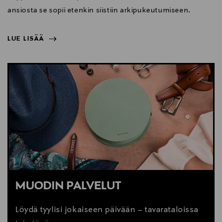
ansiosta se sopii etenkin siistiin arkipukeutumiseen.
LUE LISÄÄ
NÄYTÄ VÄHEMMÄN
LUE LISÄÄ
MUODIN PALVELUT
Löydä tyylisi jokaiseen päivään – tavarataloissa