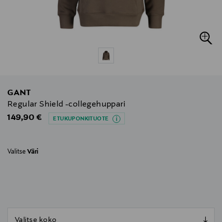
GANT
Regular Shield -collegehuppari
Original Price
149,90 €
ETUKUPONKITUOTE
Valitse
Väri
null