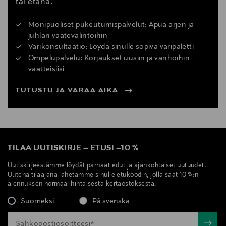
tai etänä.
Monipuoliset pukeutumispalvelut: Apua arjen ja
juhlan vaatevalintoihin
Värikonsultaatio: Löydä sinulle sopiva väripaletti
Ompelupalvelu: Korjaukset uusiin ja vanhoihin
vaatteisiisi
TUTUSTU JA VARAA AIKA
TILAA UUTISKIRJE
–
ETUSI
–
10 %
Uutiskirjeestämme löydät parhaat edut ja ajankohtaiset uutuudet.
Uutena tilaajana lähetämme sinulle etukoodin, jolla saat 10 %:n
alennuksen normaalihintaisesta kertaostoksesta.
Suomeksi
På svenska