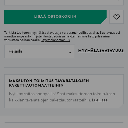
null
LISÄÄ OSTOSKORIIN
Tarkista tuotteen myymäläsaatavuus ja varausmahdollisuus alta. Saatavuus voi
muuttua nopeastikin, joten tuotetiedoissa näyttämämme tieto pitää aina
varmistaa paikan päällä.
Myymäläsaatavuus
MYYMÄLÄSAATAVUUS
Helsinki
MAKSUTON TOIMITUS TAVARATALOJEN
PAKETTIAUTOMAATTEIHIN
Nyt kannattaa shoppailla! Saat maksuttoman toimituksen
kaikkien tavaratalojen pakettiautomaatteihin.
Lue lisää