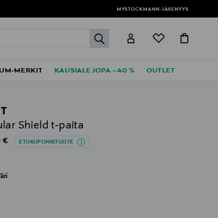
MYSTOCKMANN-JÄSENYYS
label.header.go
UM-MERKIT
KAUSIALE JOPA –40 %
OUTLET
T
lar Shield t-paita
al Price
 €
ETUKUPONKITUOTE
äri