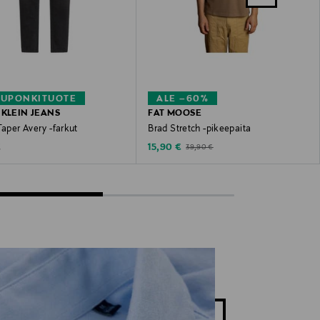
KUPONKITUOTE
ALE –60%
 KLEIN JEANS
FAT MOOSE
Taper Avery -farkut
Brad Stretch -pikeepaita
 Price
Discounted Price
Original Price
€
15,90 €
39,90 €