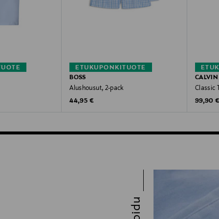
TUOTE
ETUKUPONKITUOTE
ETU
BOSS
CALVIN
Alushousut, 2-pack
Classic 
Original Price
Original
44,95 €
99,90 