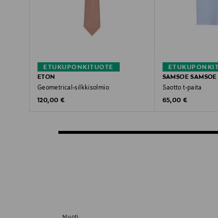
ETUKUPONKITUOTE
ETUKUPONKI
ETON
SAMSOE SAMSOE
Geometrical-silkkisolmio
Saotto t-paita
Original Price
Original Price
120,00 €
65,00 €
Muoti