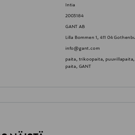
Intia
2003184
GANT AB
Lilla Bommen 1, 411 04 Gothenb
info@gant.com
paita, trikoopaita, puuvillapaita
paita, GANT
0,00 €
inen tilaukseesi. Voit palauttaa tilaamasi tuotteen 30 vuorokauden ku
0,00 € – 4,90 €
rvitse ilmoittaa palautuksesta etukäteen.