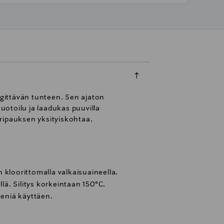
ngittävän tunteen. Sen ajaton
otoilu ja laadukas puuvilla
ripauksen yksityiskohtaa.
 kloorittomalla valkaisuaineella.
ä. Silitys korkeintaan 150°C.
eeniä käyttäen.