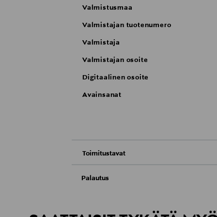
Valmistusmaa
Valmistajan tuotenumero
Valmistaja
Valmistajan osoite
Digitaalinen osoite
Avainsanat
Toimitustavat
Nouto tavaratalosta
Palautus
Meille on hyvin tärkeää, että olet tyytyvä
Toimitus automaattiin tai noutopisteeseen
Palauttaminen on maksutonta eikä sinun ta