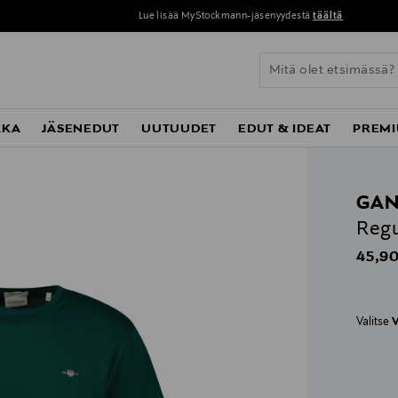
Lue lisää MyStockmann-jäsenyydestä
täältä
KKA
JÄSENEDUT
UUTUUDET
EDUT & IDEAT
PREMI
GAN
Regu
Origin
45,90
Valitse
V