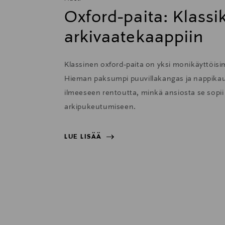
Oxford-paita: Klass
arkivaatekaappiin
Klassinen oxford-paita on yksi monikäyttöisi
Hieman paksumpi puuvillakangas ja nappikau
ilmeeseen rentoutta, minkä ansiosta se sopii e
arkipukeutumiseen.
LUE LISÄÄ
LUE LISÄÄ