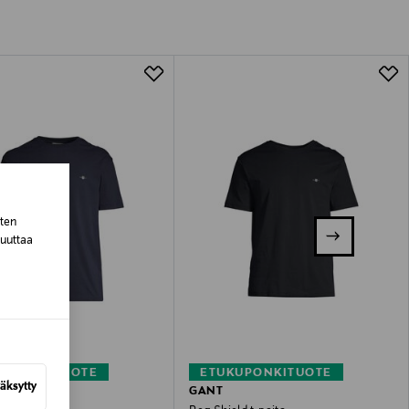
tuotteen koosta riippuen
lla valittuun osoitteeseen.
sten
muuttaa
KUPONKITUOTE
ETUKUPONKITUOTE
äksytty
GANT