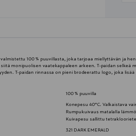
valmistettu 100 % puuvillasta, joka tarjoaa miellyttävän ja he
 siitä monipuolisen vaatekappaleen arkeen. T-paidan selkeä mu
den. T-paidan rinnassa on pieni brodeerattu logo, joka lisää 
100 % puuvilla
Konepesu 40°C. Valkaistava vain
Rumpukuivaus matalalla lämmöll
Kuivapesu sallittu tetraklooriet
321 DARK EMERALD