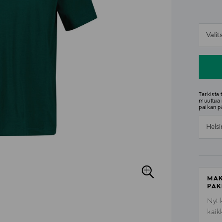
n
Vali
n
Tarkista
muuttua 
paikan p
Helsi
MAK
PAK
Nyt 
kaik