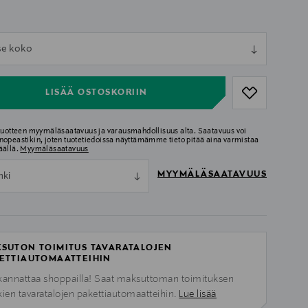
ull
tse koko
ull
LISÄÄ OSTOSKORIIN
 tuotteen myymäläsaatavuus ja varausmahdollisuus alta. Saatavuus voi
nopeastikin, joten tuotetiedoissa näyttämämme tieto pitää aina varmistaa
äällä.
Myymäläsaatavuus
MYYMÄLÄSAATAVUUS
nki
SUTON TOIMITUS TAVARATALOJEN
ETTIAUTOMAATTEIHIN
kannattaa shoppailla! Saat maksuttoman toimituksen
kien tavaratalojen pakettiautomaatteihin.
Lue lisää