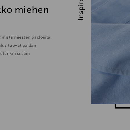
Inspiroidu
ikko miehen
mmistä miesten paidoista.
lus tuovat paidan
tenkin siistiin