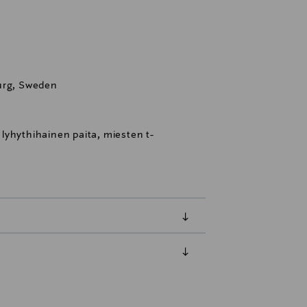
urg, Sweden
, lyhythihainen paita, miesten t-
luessa tuotteen vastaanottamisesta.