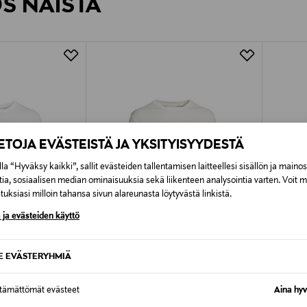
ÖS NÄISTÄ
7,90 €–50,00 € kuljetusyhtiöstä ja 
Alk. 6,90 €, kun toimitus on saatavi
IETOJA EVÄSTEISTÄ JA YKSITYISYYDESTÄ
la “Hyväksy kaikki”, sallit evästeiden tallentamisen laitteellesi sisällön ja maino
tia, sosiaalisen median ominaisuuksia sekä liikenteen analysointia varten. Voit 
uksiasi milloin tahansa sivun alareunasta löytyvästä linkistä.
 ja evästeiden käyttö
SE EVÄSTERYHMIÄ
TUOTE
ETUKUPONKITUOTE
ETU
ttämättömät evästeet
Aina hyv
GANT
GANT