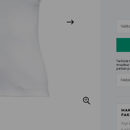
n
Vali
n
Tarkista
muuttua 
paikan p
Helsi
MAK
PAK
Nyt 