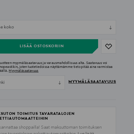
ull
tse koko
ull
LISÄÄ OSTOSKORIIN
 tuotteen myymäläsaatavuus ja varausmahdollisuus alta. Saatavuus voi
nopeastikin, joten tuotetiedoissa näyttämämme tieto pitää aina varmistaa
äällä.
Myymäläsaatavuus
MYYMÄLÄSAATAVUUS
nki
SUTON TOIMITUS TAVARATALOJEN
ETTIAUTOMAATTEIHIN
kannattaa shoppailla! Saat maksuttoman toimituksen