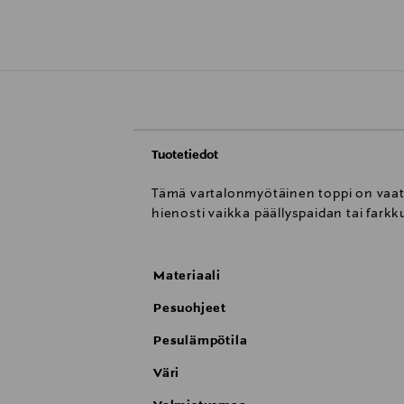
Tuotetiedot
Tämä vartalonmyötäinen toppi on vaatek
hienosti vaikka päällyspaidan tai fark
Materiaali
Pesuohjeet
Pesulämpötila
Väri