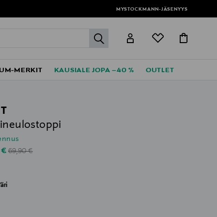
MYSTOCKMANN-JÄSENYYS
label.header.go
UM-MERKIT
KAUSIALE JOPA –40 %
OUTLET
T
ineulostoppi
lennus
Original Price
unted Price
 €
69,90 €
äri