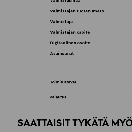
Valmistusmaa
Valmistajan tuotenumero
Valmistaja
Valmistajan osoite
Digitaalinen osoite
Avainsanat
Toimitustavat
Nouto tavaratalosta
Palautus
Meille on hyvin tärkeää, että olet tyytyvä
Toimitus automaattiin tai noutopisteeseen
Palauttaminen on maksutonta eikä sinun ta
SAATTAISIT TYKÄTÄ MY
LUE TARKEMMAT PALAUTUSOHJEET
Kotiinkuljetus