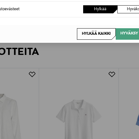
astoevästeet
Hylkää
Hyväk
HYVÄKSY 
HYLKÄÄ KAIKKI
OTTEITA