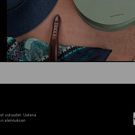
set uutuudet. Uutena
%:n alennuksen