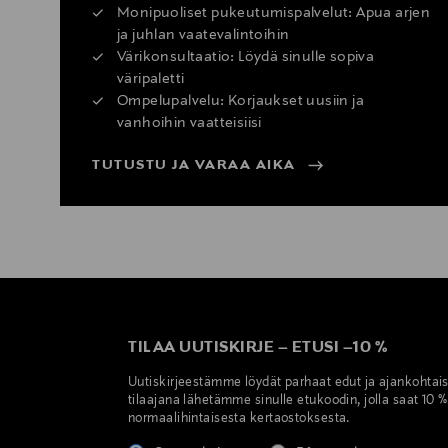
Monipuoliset pukeutumispalvelut: Apua arjen
ja juhlan vaatevalintoihin
Värikonsultaatio: Löydä sinulle sopiva
väripaletti
Ompelupalvelu: Korjaukset uusiin ja
vanhoihin vaatteisiisi
TUTUSTU JA VARAA AIKA
TILAA UUTISKIRJE
–
ETUSI
–
10 %
Uutiskirjeestämme löydät parhaat edut ja ajankohtai
tilaajana lähetämme sinulle etukoodin, jolla saat 10 
normaalihintaisesta kertaostoksesta.