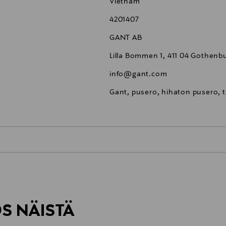
Vietnam
4201407
GANT AB
Lilla Bommen 1, 411 04 Gothenb
info@gant.com
Gant, pusero, hihaton pusero, to
0,00 €
inen tilaukseesi. Voit palauttaa tilaamasi tuotteen 30 vuorokauden ku
0,00 € – 4,90 €
rvitse ilmoittaa palautuksesta etukäteen.
ÖS NÄISTÄ
7,90 €–50,00 € kuljetusyhtiöstä ja 