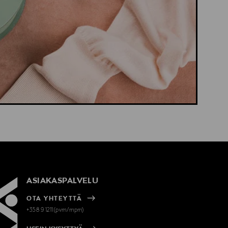
ASIAKASPALVELU
OTA YHTEYTTÄ
+358 9 1211(pvm/mpm)