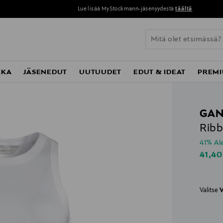
Lue lisää MyStockmann-jäsenyydestä
täältä
KKA
JÄSENEDUT
UUTUUDET
EDUT & IDEAT
PREMI
GAN
Ribb
41% A
Disco
41,40
Valitse
V