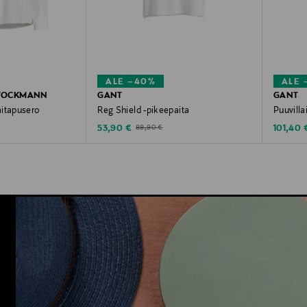
ALE –40%
ALE 
STOCKMANN
GANT
GANT
aitapusero
Reg Shield -pikeepaita
Puuvill
Discounted Price
Discoun
e
Original Price
53,90 €
101,40 
89,90 €