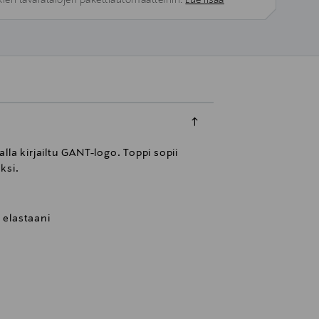
kien tavaratalojen pakettiautomaatteihin.
Lue lisää
la kirjailtu GANT-logo. Toppi sopii
ksi.
 elastaani