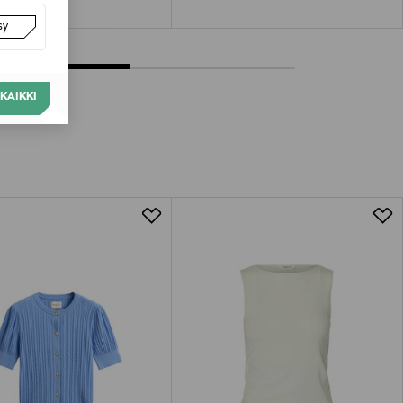
sy
KAIKKI