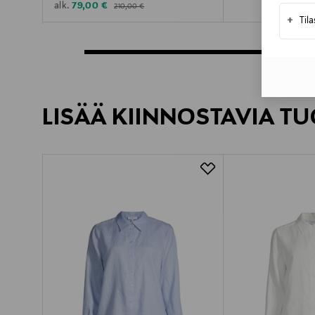
Original Price
Discounted Price
79,00 €
alk.
210,00 €
+
Til
LISÄÄ KIINNOSTAVIA TU