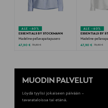
ALE –40%
ALE –40%
ESSENTIALS BY STOCKMANN
ESSENTIALS BY 
Madeline-pellavapaitapusero
Madeline-pellavap
Discounted Price
Discounted Price
Original Price
Original Pric
47,90 €
47,90 €
79,90 €
79,90 €
MUODIN PALVELUT
Löydä tyylisi jokaiseen päivään –
tavarataloissa tai etänä.