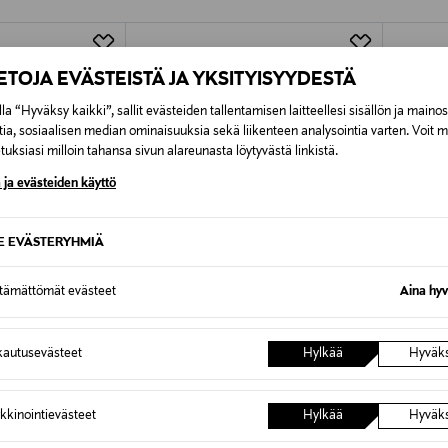
Alk. 6,90 €, kun toimitus on saatavi
IETOJA EVÄSTEISTÄ JA YKSITYISYYDESTÄ
la “Hyväksy kaikki”, sallit evästeiden tallentamisen laitteellesi sisällön ja maino
tia, sosiaalisen median ominaisuuksia sekä liikenteen analysointia varten. Voit 
uksiasi milloin tahansa sivun alareunasta löytyvästä linkistä.
 ja evästeiden käyttö
SE EVÄSTERYHMIÄ
ttämättömät evästeet
Aina hyv
autusevästeet
Hylkää
Hyväk
ALE –40%
ALE 
GANT
VILA
ta
Reg Shield -pikeepaita
ViKenza
kkinointievästeet
Hylkää
Hyväk
Discounted Price
Discoun
e
Original Price
53,90 €
14,90 €
89,90 €