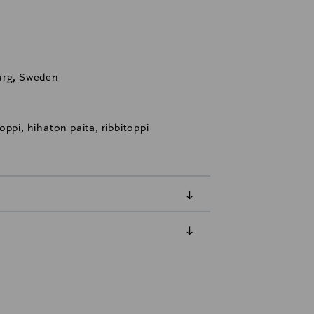
urg, Sweden
ppi, hihaton paita, ribbitoppi
luessa tuotteen vastaanottamisesta.
tuotteen koosta riippuen