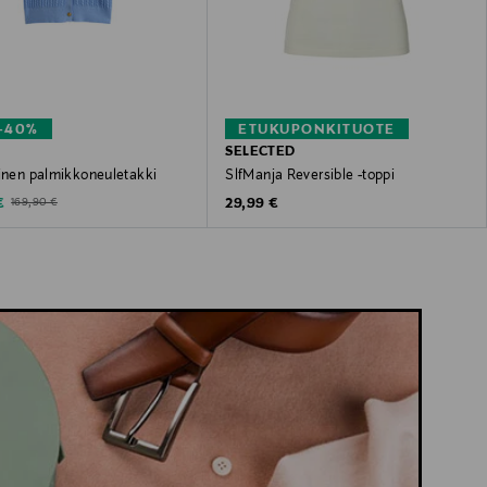
–40%
ETUKUPONKITUOTE
SELECTED
ainen palmikkoneuletakki
SlfManja Reversible -toppi
ted Price
Original Price
Original Price
€
29,99 €
169,90 €