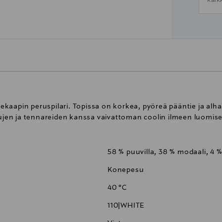
kaik
aapin peruspilari. Topissa on korkea, pyöreä pääntie ja alhaal
kujen ja tennareiden kanssa vaivattoman coolin ilmeen luomise
58 % puuvilla, 38 % modaali, 4 %
Konepesu
40 °C
110|WHITE