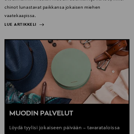
chinot lunastavat paikkansa jokaisen miehen
vaatekaapissa.
LUE ARTIKKELI
NÄYTÄ VÄHEMMÄN
LUE ARTIKKELI
MUODIN PALVELUT
Löydä tyylisi jokaiseen päivään – tavarataloissa