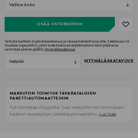
null
null
LISÄÄ OSTOSKORIIN
Tarkista tuotteen myymäläsaatavuus ja varausmahdollisuus alta. Saatavuus voi
muuttua nopeastikin, joten tuotetiedoissa näyttämämme tieto pitää aina
varmistaa paikan päällä.
Myymäläsaatavuus
MYYMÄLÄSAATAVUUS
Helsinki
MAKSUTON TOIMITUS TAVARATALOJEN
PAKETTIAUTOMAATTEIHIN
Nyt kannattaa shoppailla! Saat maksuttoman toimituksen
kaikkien tavaratalojen pakettiautomaatteihin.
Lue lisää