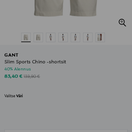
GANT
Slim Sports Chino -shortsit
40% Alennus
Original Price
Discounted Price
83,40 €
139,90 €
Valitse
Väri