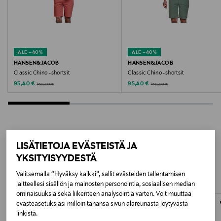
Valmistusmaa
Kiina
Valmistajan tuotenumero
ALE –40%
ALE –40%
HANSEN&JACOB
HANSEN&JACOB
205650
Classic Chino -shortsit
Classic Chino -shortsit
Discounted Price
Discounted Price
Original Price
Original Price
95,40 €
95,40 €
160,00 €
160,00 €
Valmistaja
GANT AB
Valmistajan osoite
LISÄTIETOJA EVÄSTEISTÄ JA
LISÄÄ KIINNOSTAVIA
Lilla Bommen 1, 411 04 Gothenburg, Sweden
YKSITYISYYDESTÄ
TUOTTEITA
Digitaalinen osoite
Valitsemalla “Hyväksy kaikki”, sallit evästeiden tallentamisen
laitteellesi sisällön ja mainosten personointia, sosiaalisen median
info@gant.com
ominaisuuksia sekä liikenteen analysointia varten. Voit muuttaa
evästeasetuksiasi milloin tahansa sivun alareunasta löytyvästä
Avainsanat
linkistä.