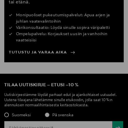
tai etänä.
Monipuoliset pukeutumispalvelut: Apua arjen ja
juhlan vaatevalintoihin
Värikonsultaatio: Löydä sinulle sopiva väripaletti
Ompelupalvelu: Korjaukset uusiin ja vanhoihin
vaatteisiisi
TUTUSTU JA VARAA AIKA
TILAA UUTISKIRJE
–
ETUSI
–
10 %
Uutiskirjeestämme löydät parhaat edut ja ajankohtaiset uutuudet.
Uutena tilaajana lähetämme sinulle etukoodin, jolla saat 10 %:n
alennuksen normaalihintaisesta kertaostoksesta.
Suomeksi
På svenska