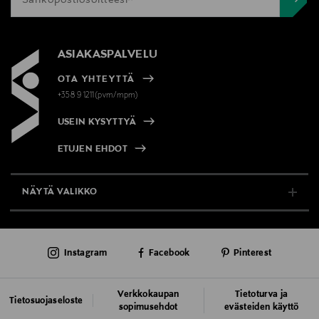
ASIAKASPALVELU
OTA YHTEYTTÄ
+358 9 1211(pvm/mpm)
USEIN KYSYTTYÄ
ETUJEN EHDOT
NÄYTÄ VALIKKO
TUKI & INFO
Instagram
Facebook
Pinterest
AJANKOHTAISTA
PALVELUT
Verkkokaupan
Tietoturva ja
Tietosuojaseloste
sopimusehdot
evästeiden käyttö