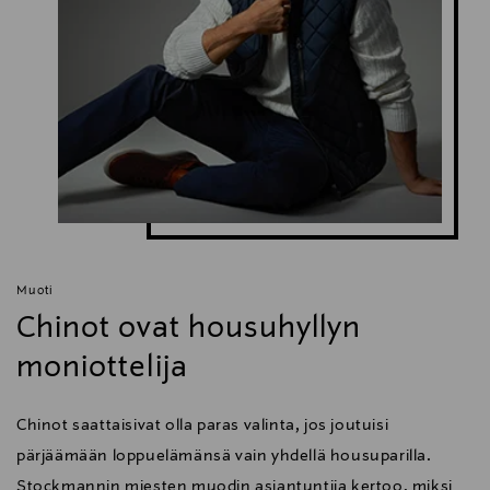
Muoti
Chinot ovat housuhyllyn
moniottelija
Chinot saattaisivat olla paras valinta, jos joutuisi
pärjäämään loppuelämänsä vain yhdellä housuparilla.
Stockmannin miesten muodin asiantuntija kertoo, miksi