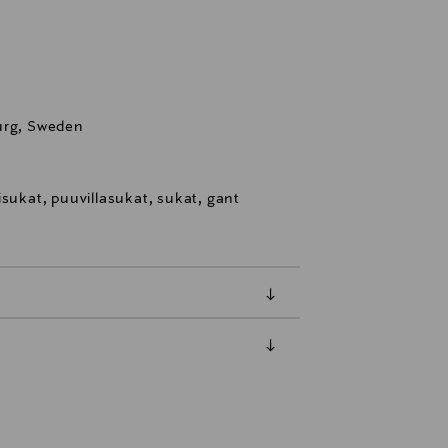
urg, Sweden
isukat, puuvillasukat, sukat, gant
luessa tuotteen vastaanottamisesta.
tuotteen koosta riippuen