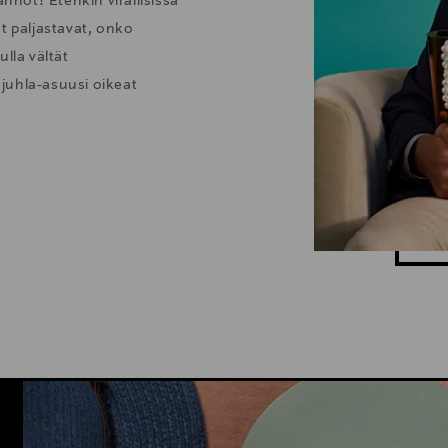
nöt? Etenkin virallisissa
t paljastavat, onko
lla vältät
juhla-asuusi oikeat