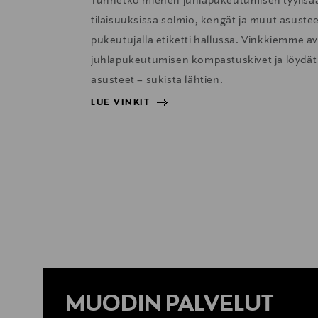
Tunnetko miehen juhlapukeutumisen tyylisään
tilaisuuksissa solmio, kengät ja muut asustee
pukeutujalla etiketti hallussa. Vinkkiemme avu
juhlapukeutumisen kompastuskivet ja löydät 
asusteet – sukista lähtien.
LUE VINKIT
LUE VINKIT
MUODIN PALVELUT