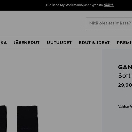
Lue lisää MyStockmann-jäsenyydestä
täältä
KKA
JÄSENEDUT
UUTUUDET
EDUT & IDEAT
PREMI
GAN
Soft
Origin
29,90
Valitse
V