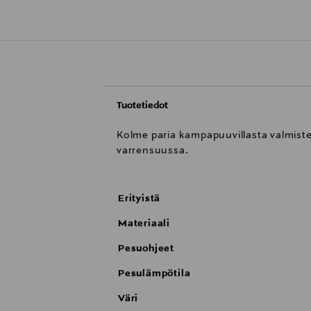
Tuotetiedot
Kolme paria kampapuuvillasta valmiste
varrensuussa.
Erityistä
Materiaali
Pesuohjeet
Pesulämpötila
Väri