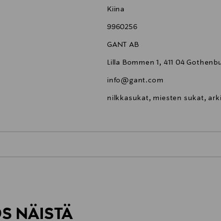
Kiina
9960256
GANT AB
Lilla Bommen 1, 411 04 Gothenb
info@gant.com
nilkkasukat, miesten sukat, ark
0,00 €
inen tilaukseesi. Voit palauttaa tilaamasi tuotteen 30 vuorokauden ku
0,00 € – 4,90 €
rvitse ilmoittaa palautuksesta etukäteen.
ÖS NÄISTÄ
7,90 €–50,00 € kuljetusyhtiöstä ja 