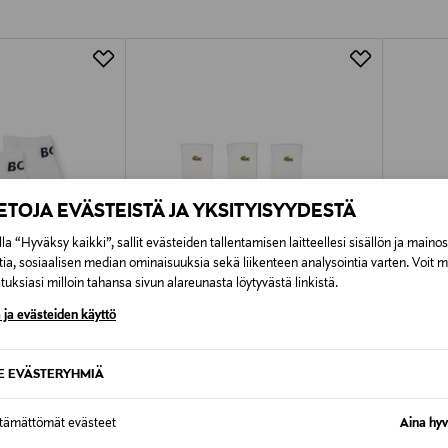
Alk. 6,90 €, kun toimitus on saatavi
IETOJA EVÄSTEISTÄ JA YKSITYISYYDESTÄ
la “Hyväksy kaikki”, sallit evästeiden tallentamisen laitteellesi sisällön ja maino
tia, sosiaalisen median ominaisuuksia sekä liikenteen analysointia varten. Voit 
uksiasi milloin tahansa sivun alareunasta löytyvästä linkistä.
 ja evästeiden käyttö
SE EVÄSTERYHMIÄ
TUOTE
ETUKUPONKITUOTE
ETU
LACOSTE
BOSS
ttämättömät evästeet
Aina hyv
Sukat 3-pack
Sukat, 