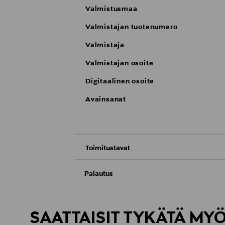
Valmistusmaa
Valmistajan tuotenumero
Valmistaja
Valmistajan osoite
Digitaalinen osoite
Avainsanat
Toimitustavat
Nouto tavaratalosta
Palautus
Meille on hyvin tärkeää, että olet tyytyvä
Toimitus automaattiin tai noutopisteeseen
Palauttaminen on maksutonta eikä sinun ta
SAATTAISIT TYKÄTÄ MY
LUE TARKEMMAT PALAUTUSOHJEET
Kotiinkuljetus