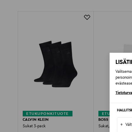
Pikatoimitus Wolt
LISÄT
Valitsemal
personoin
evästeaset
Tietoturva
HALLIT
ETUKUPONKITUOTE
ETUKUPONKI
CALVIN KLEIN
BOSS
+
Väl
Sukat 3-pack
Sukat, 2-pack