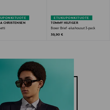
KUPONKITUOTE
ETUKUPONKITUOTE
A CHRISTENSEN
TOMMY HILFIGER
etti
Boxer Brief -alushousut 3-pack
 Price
Original Price
€
39,90 €