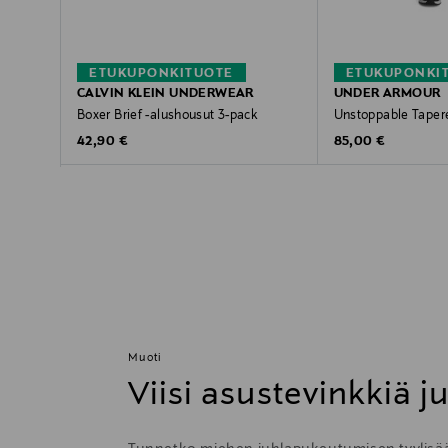
ETUKUPONKITUOTE
ETUKUPONKI
CALVIN KLEIN UNDERWEAR
UNDER ARMOUR
Boxer Brief -alushousut 3-pack
Unstoppable Taper
Original Price
Original Price
42,90 €
85,00 €
Muoti
Viisi asustevinkkiä j