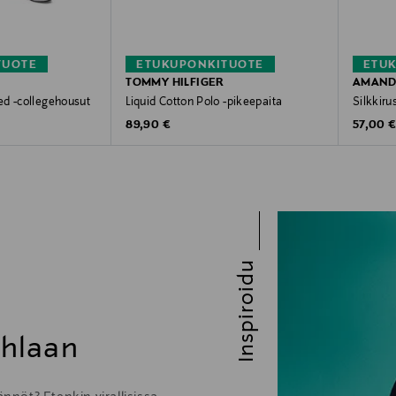
TUOTE
ETUKUPONKITUOTE
ETU
TOMMY HILFIGER
AMAND
ed -collegehousut
Liquid Cotton Polo -pikeepaita
Silkkirus
Original Price
Original
89,90 €
57,00 
Inspiroidu
uhlaan