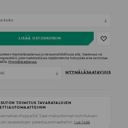
ull
tse koko
ull
LISÄÄ OSTOSKORIIN
 tuotteen myymäläsaatavuus ja varausmahdollisuus alta. Saatavuus voi
nopeastikin, joten tuotetiedoissa näyttämämme tieto pitää aina varmistaa
äällä.
Myymäläsaatavuus
MYYMÄLÄSAATAVUUS
nki
SUTON TOIMITUS TAVARATALOJEN
ETTIAUTOMAATTEIHIN
kannattaa shoppailla! Saat maksuttoman toimituksen
kien tavaratalojen pakettiautomaatteihin.
Lue lisää