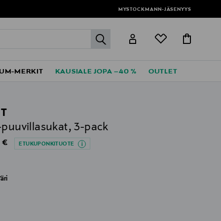
MYSTOCKMANN-JÄSENYYS
label.header.go
UM-MERKIT
KAUSIALE JOPA –40 %
OUTLET
T
-puuvillasukat, 3-pack
al Price
 €
ETUKUPONKITUOTE
äri