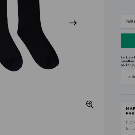
n
Vali
n
Tarkista
muuttua 
paikan p
Helsi
MAK
PAK
Nyt 
kaik