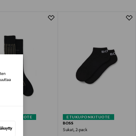
lla valittuun osoitteeseen.
sten
muuttaa
KUPONKITUOTE
ETUKUPONKITUOTE
BOSS
äksytty
2-pack
Sukat, 2-pack