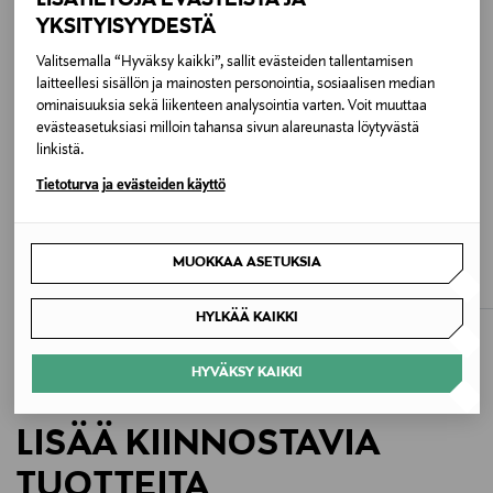
Nahka
YKSITYISYYDESTÄ
Hoito-ohjeet
Valitsemalla “Hyväksy kaikki”, sallit evästeiden tallentamisen
laitteellesi sisällön ja mainosten personointia, sosiaalisen median
Puhdista mokkanahka mokkaharjalla tai -kumilla.
ominaisuuksia sekä liikenteen analysointia varten. Voit muuttaa
Suojaa kengät kosteudelta ja tahroilta
evästeasetuksiasi milloin tahansa sivun alareunasta löytyvästä
asianmukaisella suihkeella.
linkistä.
Tietoturva ja evästeiden käyttö
Väri
ETUKUPONKITUOTE
ALE –40%
119 CREAMED WHITE
TOMMY HILFIGER
TIGER OF SWEDEN
MUOKKAA ASETUKSIA
Heritage-tennarit
Cele-tennarit
Koko
Original Price
Discounted Price
Original Price
129,90 €
209,40 €
349,00 €
HYLKÄÄ KAIKKI
41
HYVÄKSY KAIKKI
Valmistusmaa
Albania
LISÄÄ KIINNOSTAVIA
Valmistajan tuotenumero
TUOTTEITA