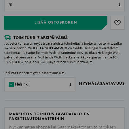
null
null
LISÄÄ OSTOSKORIIN
TOIMITUS 3–7 ARKIPÄIVÄSSÄ
Jos ostoskorissa on myös tavarataloista toimitettavia tuotteita, on toimitusaika
3–7 arkipäivää. WOLTILLA NOPEAMMIN! Voit valita Helsingin tavaratalosta
toimitettaville tuotteille myös Wolt-pikatoimituksen, jos tilaat Helsingin Wolt-
palvelualueen sisällä. Voit tehdä Wolt-tilauksia verkkokaupassa ma–pe 10–
18.30, la 10–17.30 ja su 12–16.30, tuotteen minimiarvo 40 €.
Tarkista tuotteen myymäläsaatavuus alta.
MYYMÄLÄSAATAVUUS
Helsinki
MAKSUTON TOIMITUS TAVARATALOJEN
PAKETTIAUTOMAATTEIHIN
Nyt kannattaa shoppailla! Saat maksuttoman toimituksen