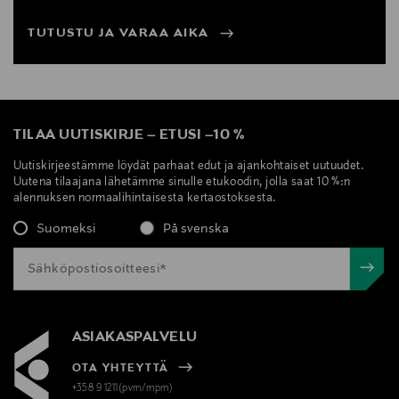
TUTUSTU JA VARAA AIKA
TILAA UUTISKIRJE
–
ETUSI
–
10 %
Uutiskirjeestämme löydät parhaat edut ja ajankohtaiset uutuudet.
Uutena tilaajana lähetämme sinulle etukoodin, jolla saat 10 %:n
alennuksen normaalihintaisesta kertaostoksesta.
Suomeksi
På svenska
ASIAKASPALVELU
OTA YHTEYTTÄ
+358 9 1211(pvm/mpm)