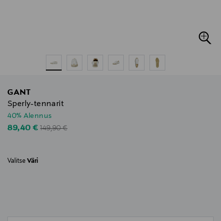
GANT
Sperly-tennarit
40% Alennus
Original Price
Discounted Price
89,40 €
149,90 €
Valitse
Väri