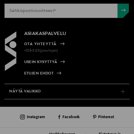
ASIAKASPALVELU
OTA YHTEYTTÄ
+358 9 1211(pvm/mpm)
USEIN KYSYTTYÄ
ETUJEN EHDOT
NÄYTÄ VALIKKO
TUKI & INFO
Instagram
Facebook
Pinterest
AJANKOHTAISTA
PALVELUT