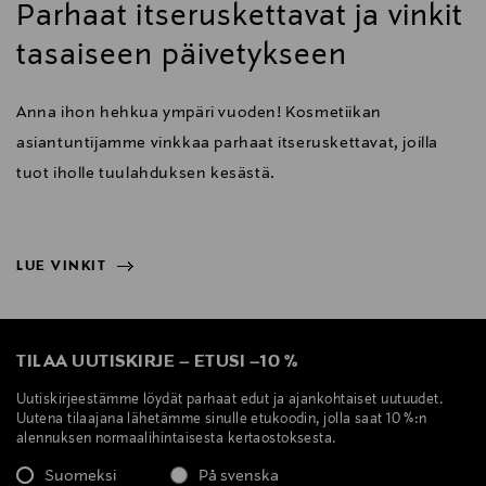
Parhaat itseruskettavat ja vinkit
tasaiseen päivetykseen
Anna ihon hehkua ympäri vuoden! Kosmetiikan
asiantuntijamme vinkkaa parhaat itseruskettavat, joilla
tuot iholle tuulahduksen kesästä.
LUE VINKIT
NÄYTÄ VÄHEMMÄN
LUE VINKIT
TILAA UUTISKIRJE
–
ETUSI
–
10 %
Uutiskirjeestämme löydät parhaat edut ja ajankohtaiset uutuudet.
Uutena tilaajana lähetämme sinulle etukoodin, jolla saat 10 %:n
alennuksen normaalihintaisesta kertaostoksesta.
Suomeksi
På svenska