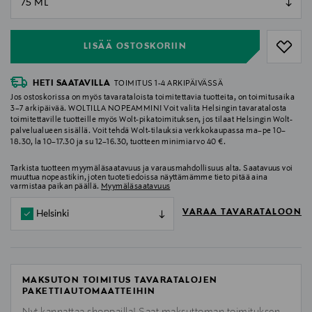
null
LISÄÄ OSTOSKORIIN
HETI SAATAVILLA
TOIMITUS 1-4 ARKIPÄIVÄSSÄ
Jos ostoskorissa on myös tavarataloista toimitettavia tuotteita, on toimitusaika
3–7 arkipäivää. WOLTILLA NOPEAMMIN! Voit valita Helsingin tavaratalosta
toimitettaville tuotteille myös Wolt-pikatoimituksen, jos tilaat Helsingin Wolt-
palvelualueen sisällä. Voit tehdä Wolt-tilauksia verkkokaupassa ma–pe 10–
18.30, la 10–17.30 ja su 12–16.30, tuotteen minimiarvo 40 €.
Tarkista tuotteen myymäläsaatavuus ja varausmahdollisuus alta. Saatavuus voi
muuttua nopeastikin, joten tuotetiedoissa näyttämämme tieto pitää aina
varmistaa paikan päällä.
Myymäläsaatavuus
VARAA TAVARATALOON
Helsinki
MAKSUTON TOIMITUS TAVARATALOJEN
PAKETTIAUTOMAATTEIHIN