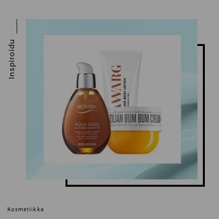
Digitaalinen osoite
neuvonta@loreal.com
Inspiroidu
Avainsanat
Garnier, Itseruskettava suihke, ihonhoito
Kosmetiikka