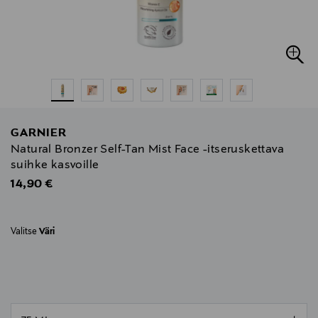
GARNIER
Natural Bronzer Self-Tan Mist Face -itseruskettava
suihke kasvoille
Original Price
14,90 €
Valitse
Väri
null