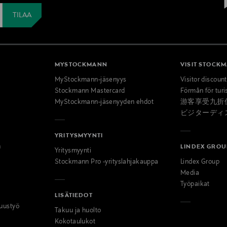
MYSTOCKMANN
VISIT STOCK
MyStockmann-jäsenyys
Visitor discoun
Stockmann Mastercard
Förmån för turi
MyStockmann-jäsenyyden ehdot
游客享受九折
ビジターディ
YRITYSMYYNTI
n
LINDEX GROU
Yritysmyynti
Stockmann Pro -yrityslahjakauppa
Lindex Group
Media
Työpaikat
LISÄTIEDOT
uustyö
Takuu ja huolto
Kokotaulukot