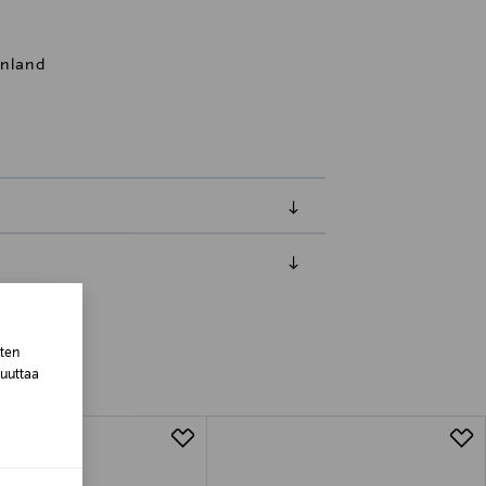
inland
luessa tuotteen vastaanottamisesta.
van tuotteen sinetin tulee olla ehjä.
sten
tuotteen koosta riippuen
muuttaa
lla valittuun osoitteeseen.