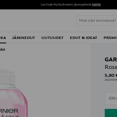
Lue lisää MyStockmann-jäsenyydestä
täältä
KKA
JÄSENEDUT
UUTUUDET
EDUT & IDEAT
PREMI
det
GAR
Rose
Origin
5,90 
29,50 €/1l
n
200 
n