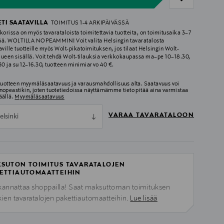
ETI SAATAVILLA
TOIMITUS 1-4 ARKIPÄIVÄSSÄ
korissa on myös tavarataloista toimitettavia tuotteita, on toimitusaika 3–7
ää. WOLTILLA NOPEAMMIN! Voit valita Helsingin tavaratalosta
aville tuotteille myös Wolt-pikatoimituksen, jos tilaat Helsingin Wolt-
lueen sisällä. Voit tehdä Wolt-tilauksia verkkokaupassa ma–pe 10–18.30,
.30 ja su 12–16.30, tuotteen minimiarvo 40 €.
 tuotteen myymäläsaatavuus ja varausmahdollisuus alta. Saatavuus voi
nopeastikin, joten tuotetiedoissa näyttämämme tieto pitää aina varmistaa
äällä.
Myymäläsaatavuus
VARAA TAVARATALOON
elsinki
SUTON TOIMITUS TAVARATALOJEN
ETTIAUTOMAATTEIHIN
kannattaa shoppailla! Saat maksuttoman toimituksen
kien tavaratalojen pakettiautomaatteihin.
Lue lisää