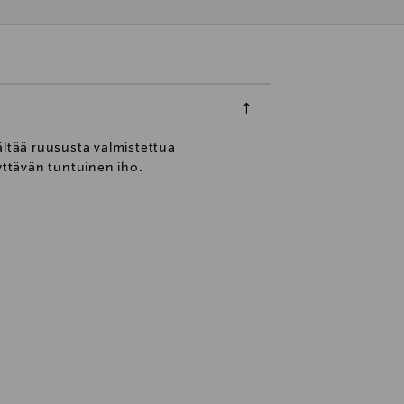
ltää ruususta valmistettua
yttävän tuntuinen iho.