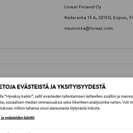
Loreal Finland Oy
Keilaranta 13 A, 02150, Espoo, F
neuvonta@loreal.com
0,00 €
inen tilaukseesi. Voit palauttaa tilaamasi tuotteen 30 vuorokauden ku
0,00 € – 4,90 €
IETOJA EVÄSTEISTÄ JA YKSITYISYYDESTÄ
lee palauttaa avaamattomissa alkuperäispakkauksissaan ja palautetta
ÖS NÄISTÄ
la “Hyväksy kaikki”, sallit evästeiden tallentamisen laitteellesi sisällön ja maino
7,90 €–50,00 € kuljetusyhtiöstä ja 
tia, sosiaalisen median ominaisuuksia sekä liikenteen analysointia varten. Voit 
uksiasi milloin tahansa sivun alareunasta löytyvästä linkistä.
Alk. 6,90 €, kun toimitus on saatavi
 ja evästeiden käyttö