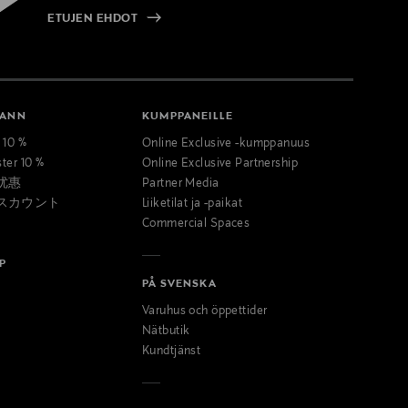
ETUJEN EHDOT
MANN
KUMPPANEILLE
t 10 %
Online Exclusive -kumppanuus
ster 10 %
Online Exclusive Partnership
优惠
Partner Media
スカウント
Liiketilat ja -paikat
Commercial Spaces
P
PÅ SVENSKA
Varuhus och öppettider
Nätbutik
Kundtjänst