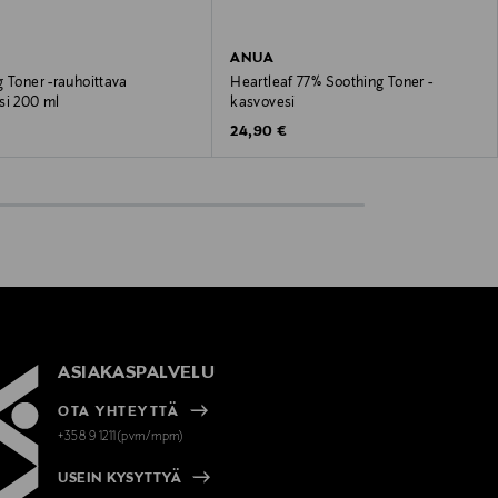
ANUA
 Toner -rauhoittava
Heartleaf 77% Soothing Toner -
si 200 ml
kasvovesi
 Price
Original Price
24,90 €
ASIAKASPALVELU
OTA YHTEYTTÄ
+358 9 1211(pvm/mpm)
USEIN KYSYTTYÄ