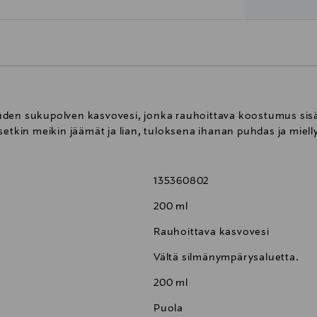
uden sukupolven kasvovesi, jonka rauhoittava koostumus sisä
setkin meikin jäämät ja lian, tuloksena ihanan puhdas ja miell
135360802
200 ml
Rauhoittava kasvovesi
Vältä silmänympärysaluetta.
200 ml
Puola