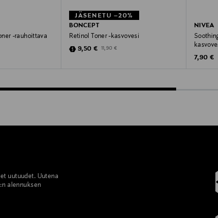
JÄSENETU –20%
BONCEPT
NIVEA
ner -rauhoittava
Retinol Toner -kasvovesi
Soothing
kasvove
Discounted Price
Original Price
9,50 €
11,90 €
Original
7,90 €
set uutuudet. Uutena
%:n alennuksen