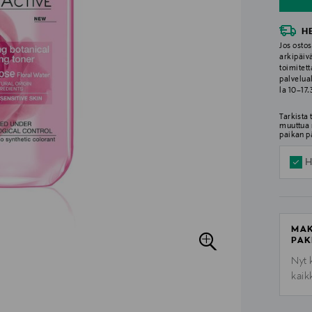
H
Jos ostos
arkipäiv
toimitett
palvelua
la 10–17
Tarkista
muuttua 
paikan p
H
MAK
PAK
Nyt 
kaik