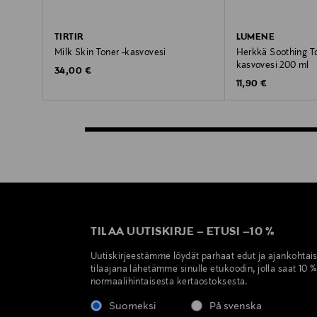
TIRTIR
LUMENE
Milk Skin Toner -kasvovesi
Herkkä Soothing To
kasvovesi 200 ml
Original Price
34,00 €
Original Price
11,90 €
TILAA UUTISKIRJE
–
ETUSI
–
10 %
Uutiskirjeestämme löydät parhaat edut ja ajankohtai
tilaajana lähetämme sinulle etukoodin, jolla saat 10 
normaalihintaisesta kertaostoksesta.
Suomeksi
På svenska