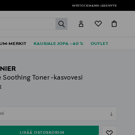
MYSTOCKMANN-JÄSENYYS
label.header.go
UM-MERKIT
KAUSIALE JOPA –40 %
OUTLET
NIER
 Soothing Toner -kasvovesi
al Price
€
ull
ml
ull
LISÄÄ OSTOSKORIIN