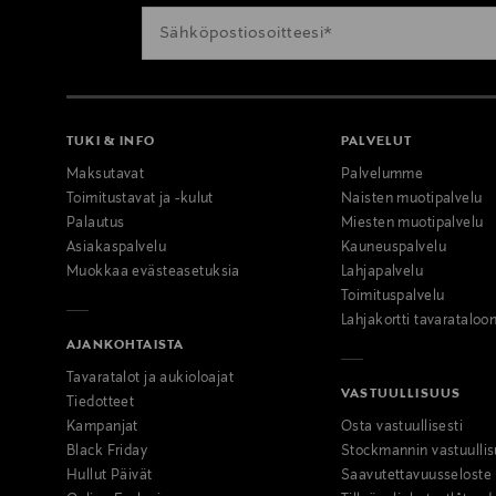
TUKI & INFO
PALVELUT
Maksutavat
Palvelumme
Toimitustavat ja -kulut
Naisten muotipalvelu
Palautus
Miesten muotipalvelu
Asiakaspalvelu
Kauneuspalvelu
Muokkaa evästeasetuksia
Lahjapalvelu
Toimituspalvelu
Lahjakortti tavarataloo
AJANKOHTAISTA
Tavaratalot ja aukioloajat
VASTUULLISUUS
Tiedotteet
Kampanjat
Osta vastuullisesti
Black Friday
Stockmannin vastuullis
Hullut Päivät
Saavutettavuusseloste