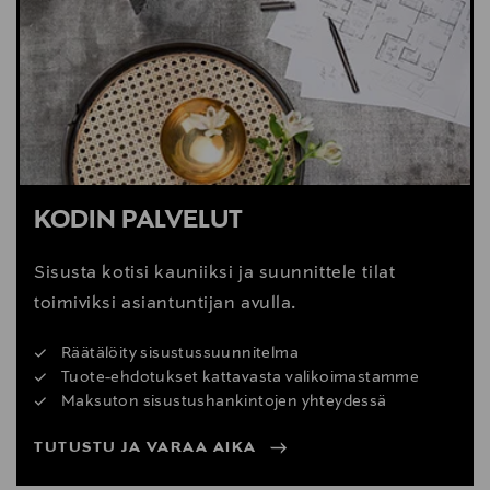
Digitaalinen osoite
support@gazzda.com/customerservice@vepsalainen.com
KODIN PALVELUT
Sisusta kotisi kauniiksi ja suunnittele tilat
toimiviksi asiantuntijan avulla.
Räätälöity sisustussuunnitelma
Tuote-ehdotukset kattavasta valikoimastamme
Maksuton sisustushankintojen yhteydessä
TUTUSTU JA VARAA AIKA