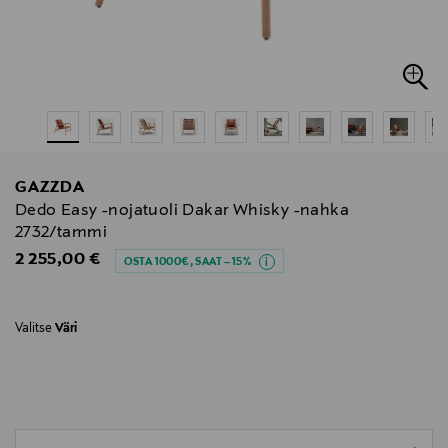
GAZZDA
Dedo Easy -nojatuoli Dakar Whisky -nahka
2732/tammi
Original Price
2 255,00 €
OSTA 1000€, SAAT –15%
Valitse
Väri
null