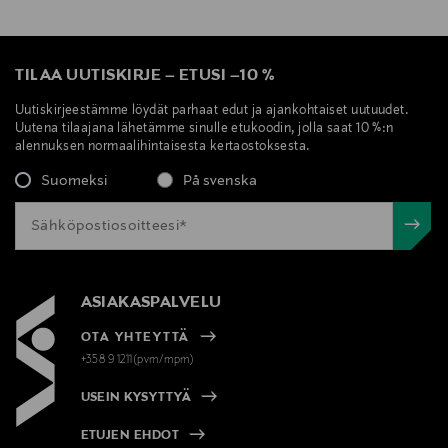
TILAA UUTISKIRJE
–
ETUSI
–
10 %
Uutiskirjeestämme löydät parhaat edut ja ajankohtaiset uutuudet.
Uutena tilaajana lähetämme sinulle etukoodin, jolla saat 10 %:n
alennuksen normaalihintaisesta kertaostoksesta.
Suomeksi
På svenska
ASIAKASPALVELU
OTA YHTEYTTÄ
+358 9 1211(pvm/mpm)
USEIN KYSYTTYÄ
ETUJEN EHDOT