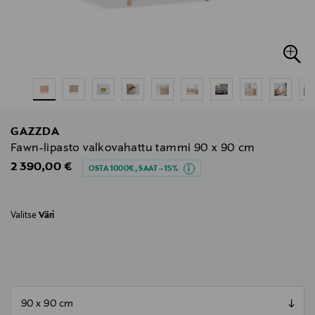
GAZZDA
Fawn-lipasto valkovahattu tammi 90 x 90 cm
Original Price
2 390,00 €
OSTA 1000€, SAAT –15%
Valitse
Väri
null
null