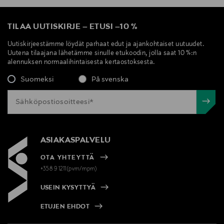
TILAA UUTISKIRJE
–
ETUSI
–
10 %
Uutiskirjeestämme löydät parhaat edut ja ajankohtaiset uutuudet.
Uutena tilaajana lähetämme sinulle etukoodin, jolla saat 10 %:n
alennuksen normaalihintaisesta kertaostoksesta.
Suomeksi
På svenska
ASIAKASPALVELU
OTA YHTEYTTÄ
+358 9 1211(pvm/mpm)
USEIN KYSYTTYÄ
ETUJEN EHDOT