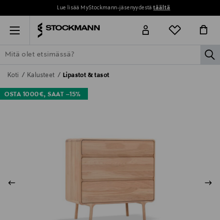
Lue lisää MyStockmann-jäsenyydestä
täältä
Menu
la
ETSI KAIKKI
NAISET
MIEHET
LAPSET
KOTI
KOSMETIIK
Koti
Kalusteet
Lipastot & tasot
OSTA 1000€, SAAT –15%