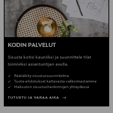
Digitaalinen osoite
support@gazzda.com/customerservice@vepsalainen.com
KODIN PALVELUT
Sisusta kotisi kauniiksi ja suunnittele tilat
toimiviksi asiantuntijan avulla.
Räätälöity sisustussuunnitelma
Tuote-ehdotukset kattavasta valikoimastamme
Maksuton sisustushankintojen yhteydessä
TUTUSTU JA VARAA AIKA