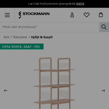
Lue lisää MyStockmann-jäsenyydestä
täältä
Menu
la
ETSI KAIKKI
NAISET
MIEHET
LAPSET
KOTI
KOSMETIIK
Koti
Kalusteet
Hyllyt & kaapit
OSTA 1000€, SAAT –15%