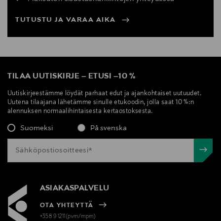
TUTUSTU JA VARAA AIKA
TILAA UUTISKIRJE
–
ETUSI
–
10 %
Uutiskirjeestämme löydät parhaat edut ja ajankohtaiset uutuudet.
Uutena tilaajana lähetämme sinulle etukoodin, jolla saat 10 %:n
alennuksen normaalihintaisesta kertaostoksesta.
Suomeksi
På svenska
ASIAKASPALVELU
OTA YHTEYTTÄ
+358 9 1211(pvm/mpm)