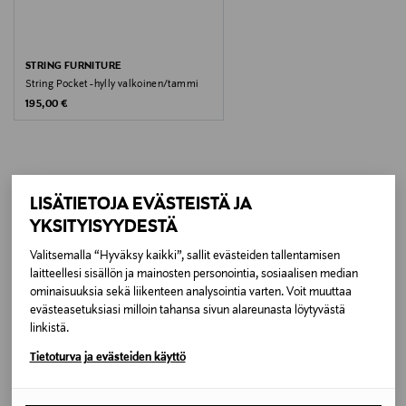
Koko
K 140 cm
STRING FURNITURE
String Pocket -hylly valkoinen/tammi
Original Price
195,00 €
Valmistusmaa
Bosnia ja Hertsegovina
Valmistajan tuotenumero
LISÄTIETOJA EVÄSTEISTÄ JA
LISÄÄ KIINNOSTAVIA
VP0716000008
YKSITYISYYDESTÄ
TUOTTEITA
Valitsemalla “Hyväksy kaikki”, sallit evästeiden tallentamisen
Valmistaja
laitteellesi sisällön ja mainosten personointia, sosiaalisen median
Vepsäläinen Oy
ominaisuuksia sekä liikenteen analysointia varten. Voit muuttaa
evästeasetuksiasi milloin tahansa sivun alareunasta löytyvästä
linkistä.
Valmistajan osoite
Tietoturva ja evästeiden käyttö
Annankatu 25, 00100 Helsinki, Finland