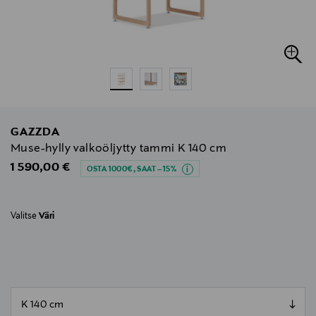
GAZZDA
Muse-hylly valkoöljytty tammi K 140 cm
Original Price
1 590,00 €
OSTA 1000€, SAAT –15%
Valitse
Väri
null
null