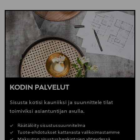
NÄYTÄ VÄHEMMÄN
KATSO SISUSTUSVINKIT
KODIN PALVELUT
Sisusta kotisi kauniiksi ja suunnittele tilat
toimiviksi asiantuntijan avulla.
Räätälöity sisustussuunnitelma
Tuote-ehdotukset kattavasta valikoimastamme
Maksuton sisustushankintojen yhteydessä