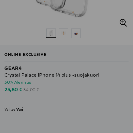
ONLINE EXCLUSIVE
GEAR4
Crystal Palace iPhone 14 plus -suojakuori
30% Alennus
Original Price
Discounted Price
23,80 €
34,00 €
Valitse
Väri
null