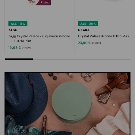
ALE –18%
ALE –30%
ZAGG
GEAR4
Zagg Crystal Palace - suojakuori iPhone
Crystal Palace iPhone 11 Pro Max
15 Plus/14 Plus
Discounted Price
Original Price
23,80 €
34,00 €
Discounted Price
Original Price
19,68 €
24,00 €