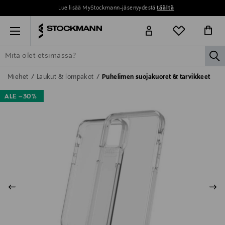
Lue lisää MyStockmann-jäsenyydestä
täältä
Menu
la
ETSI KAIKKI
NAISET
MIEHET
LAPSET
KOTI
KOSMETIIK
Miehet
Laukut & lompakot
Puhelimen suojakuoret & tarvikkeet
ALE –30%