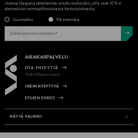
Uutena tilaajana lähetämme sinulle etukoodin, jolla saat 10 %:n
alennuksen normaalihintaisesta kertaostoksesta.
Suomeksi
På svenska
ASIAKASPALVELU
OTA YHTEYTTÄ
+358 9 1211(pvm/mpm)
USEIN KYSYTTYÄ
ETUJEN EHDOT
NÄYTÄ VALIKKO
TUKI & INFO