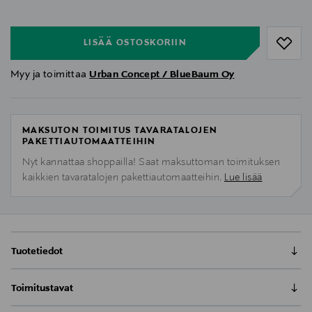
null
LISÄÄ OSTOSKORIIN
Myy ja toimittaa
Urban Concept / BlueBaum Oy
MAKSUTON TOIMITUS TAVARATALOJEN
PAKETTIAUTOMAATTEIHIN
Nyt kannattaa shoppailla! Saat maksuttoman toimituksen
kaikkien tavaratalojen pakettiautomaatteihin.
Lue lisää
Tuotetiedot
Toimitustavat
GEAR4 Crystal Palace on läpinäkyvä ja kirkas,
iskunkestävä takasuojakuori iPhonelle. Se suojaa