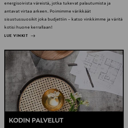
energisoivista väreistä, jotka tukevat palautumista ja
antavat virtaa arkeen. Poimimme värikkäät
sisustussuosikit joka budjettiin – katso vinkkimme ja väritä
kotisi huone kerrallaan!
LUE VINKIT
NÄYTÄ VÄHEMMÄN
LUE VINKIT
KODIN PALVELUT