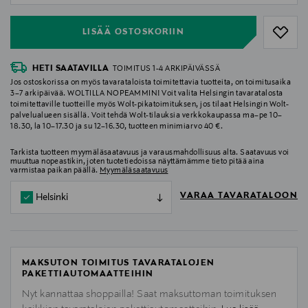
LISÄÄ OSTOSKORIIN
HETI SAATAVILLA
TOIMITUS 1-4 ARKIPÄIVÄSSÄ
Jos ostoskorissa on myös tavarataloista toimitettavia tuotteita, on toimitusaika
3–7 arkipäivää. WOLTILLA NOPEAMMIN! Voit valita Helsingin tavaratalosta
toimitettaville tuotteille myös Wolt-pikatoimituksen, jos tilaat Helsingin Wolt-
palvelualueen sisällä. Voit tehdä Wolt-tilauksia verkkokaupassa ma–pe 10–
18.30, la 10–17.30 ja su 12–16.30, tuotteen minimiarvo 40 €.
Tarkista tuotteen myymäläsaatavuus ja varausmahdollisuus alta. Saatavuus voi
muuttua nopeastikin, joten tuotetiedoissa näyttämämme tieto pitää aina
varmistaa paikan päällä.
Myymäläsaatavuus
VARAA TAVARATALOON
Helsinki
MAKSUTON TOIMITUS TAVARATALOJEN
PAKETTIAUTOMAATTEIHIN
Nyt kannattaa shoppailla! Saat maksuttoman toimituksen