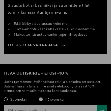
Sisusta kotisi kauniiksi ja suunnittele tilat
toimiviksi asiantuntijan avulla.
Räätälöity sisustussuunnitelma
Tuote-ehdotukset kattavasta valikoimastamme
Maksuton sisustushankintojen yhteydessä
TUTUSTU JA VARAA AIKA
TILAA UUTISKIRJE
–
ETUSI
–
10 %
Uutiskirjeestämme löydät parhaat edut ja ajankohtaiset uutuudet.
Uutena tilaajana lähetämme sinulle etukoodin, jolla saat 10 %:n
alennuksen normaalihintaisesta kertaostoksesta.
Suomeksi
På svenska