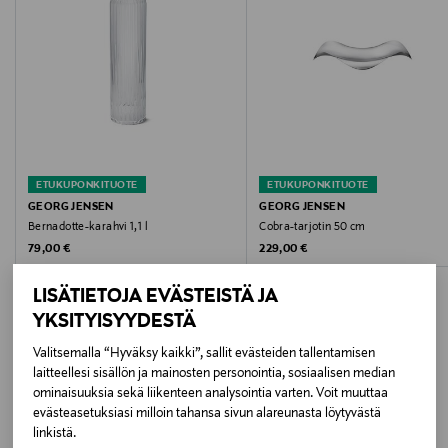
Korkeus
5.8 cm
Halkaisija
13 cm
ETUKUPONKITUOTE
ETUKUPONKITUOTE
Tuotesarja
GEORG JENSEN
GEORG JENSEN
Bernadotte-karahvi 1,1 l
Cobra-tarjotin 50 cm
Bernadotte
Original Price
Original Price
79,00 €
229,00 €
Väri
LISÄTIETOJA EVÄSTEISTÄ JA
STAINLESS STEEL
YKSITYISYYDESTÄ
Valitsemalla “Hyväksy kaikki”, sallit evästeiden tallentamisen
Koko
laitteellesi sisällön ja mainosten personointia, sosiaalisen median
LISÄÄ KIINNOSTAVIA
ominaisuuksia sekä liikenteen analysointia varten. Voit muuttaa
13 x 5,8 cm
evästeasetuksiasi milloin tahansa sivun alareunasta löytyvästä
TUOTTEITA
linkistä.
Valmistusmaa