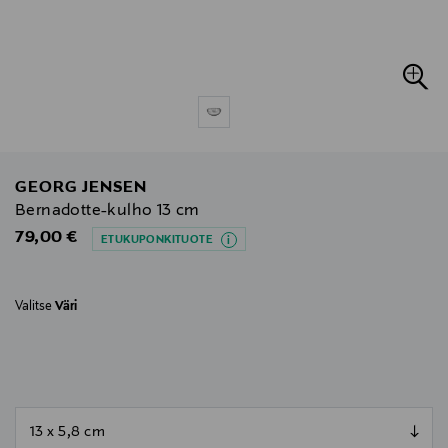
GEORG JENSEN
Bernadotte-kulho 13 cm
Original Price
79,00 €
ETUKUPONKITUOTE
Valitse
Väri
null
null