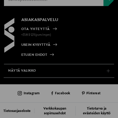
ASIAKASPALVELU
OTA YHTEYTTÄ
+358 9 1211(pvm/mpm)
USEIN KYSYTTYÄ
ETUJEN EHDOT
NÄYTÄ VALIKKO
TUKI & INFO
Instagram
Facebook
Pinterest
AJANKOHTAISTA
PALVELUT
Verkkokaupan
Tietoturva ja
Tietosuojaseloste
sopimusehdot
evästeiden käyttö