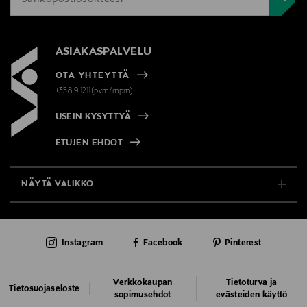
ASIAKASPALVELU
OTA YHTEYTTÄ
+358 9 1211(pvm/mpm)
USEIN KYSYTTYÄ
ETUJEN EHDOT
NÄYTÄ VALIKKO
TUKI & INFO
Instagram
Facebook
Pinterest
AJANKOHTAISTA
PALVELUT
Verkkokaupan
Tietoturva ja
Tietosuojaseloste
sopimusehdot
evästeiden käyttö