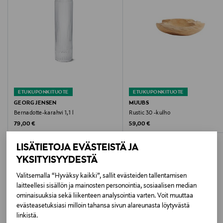
Kokotiedot
175 mm
Väri
STEEL
ETUKUPONKITUOTE
ETUKUPONKITUOTE
Koko
GEORG JENSEN
MUUBS
Bernadotte-karahvi 1,1 l
Rustic 30 -kulho
175 mm
Original Price
Original Price
79,00 €
59,00 €
Valmistusmaa
LISÄTIETOJA EVÄSTEISTÄ JA
Kiina
YKSITYISYYDESTÄ
Valitsemalla “Hyväksy kaikki”, sallit evästeiden tallentamisen
Valmistajan tuotenumero
laitteellesi sisällön ja mainosten personointia, sosiaalisen median
LISÄÄ KIINNOSTAVIA
ominaisuuksia sekä liikenteen analysointia varten. Voit muuttaa
10015891
evästeasetuksiasi milloin tahansa sivun alareunasta löytyvästä
TUOTTEITA
linkistä.
Valmistaja