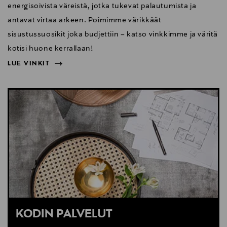
energisoivista väreistä, jotka tukevat palautumista ja
antavat virtaa arkeen. Poimimme värikkäät
sisustussuosikit joka budjettiin – katso vinkkimme ja väritä
kotisi huone kerrallaan!
LUE VINKIT
NÄYTÄ VÄHEMMÄN
LUE VINKIT
KODIN PALVELUT