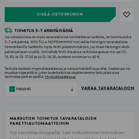
LISÄÄ OSTOSKORIIN
TOIMITUS 3–7 ARKIPÄIVÄSSÄ
Jos ostoskorissa on myös tavarataloista toimitettavia tuotteita, on toimitusaika
3–7 arkipäivää. WOLTILLA NOPEAMMIN! Voit valita Helsingin tavaratalosta
toimitettaville tuotteille myös Wolt-pikatoimituksen, jos tilaat Helsingin Wolt-
palvelualueen sisällä. Voit tehdä Wolt-tilauksia verkkokaupassa ma–pe 10–
18.30, la 10–17.30 ja su 12–16.30, tuotteen minimiarvo 40 €.
Tarkista tuotteen myymäläsaatavuus ja varausmahdollisuus alta. Saatavuus voi
muuttua nopeastikin, joten tuotetiedoissa näyttämämme tieto pitää aina
varmistaa paikan päällä.
Myymäläsaatavuus
VARAA TAVARATALOON
Helsinki
MAKSUTON TOIMITUS TAVARATALOJEN
PAKETTIAUTOMAATTEIHIN
Nyt kannattaa shoppailla! Saat maksuttoman toimituksen