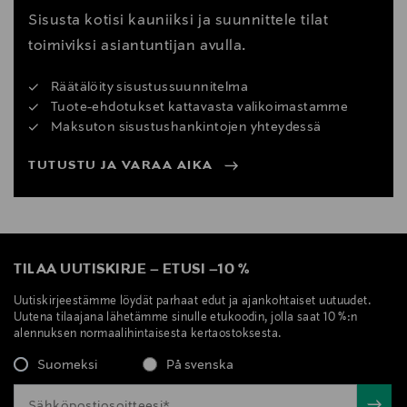
Sisusta kotisi kauniiksi ja suunnittele tilat
toimiviksi asiantuntijan avulla.
Räätälöity sisustussuunnitelma
Tuote-ehdotukset kattavasta valikoimastamme
Maksuton sisustushankintojen yhteydessä
TUTUSTU JA VARAA AIKA
TILAA UUTISKIRJE
–
ETUSI
–
10 %
Uutiskirjeestämme löydät parhaat edut ja ajankohtaiset uutuudet.
Uutena tilaajana lähetämme sinulle etukoodin, jolla saat 10 %:n
alennuksen normaalihintaisesta kertaostoksesta.
Suomeksi
På svenska