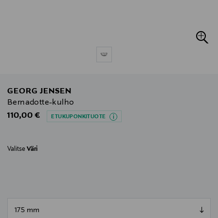
GEORG JENSEN
Bernadotte-kulho
Original Price
110,00 €
ETUKUPONKITUOTE
Valitse
Väri
null
null