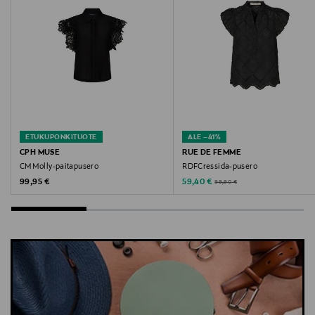
Avainsanat
Gestuz, t-paita, trikoopaita, puuvillapaita, naisten
paita, neulepaita
ETUKUPONKITUOTE
ALE –41%
CPH MUSE
RUE DE FEMME
CMMolly-paitapusero
RDFCressida-pusero
Original Price
Discounted Price
Original Price
99,95 €
59,40 €
99,90 €