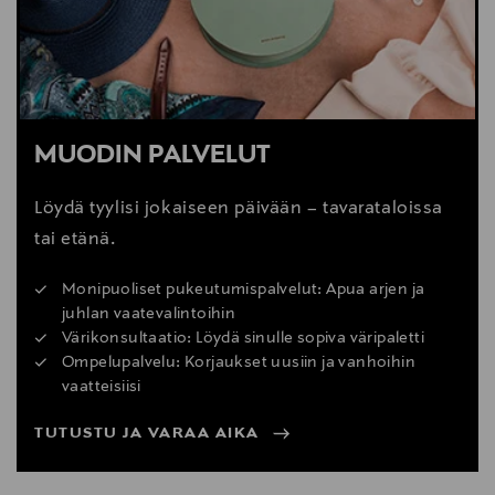
MUODIN PALVELUT
Löydä tyylisi jokaiseen päivään – tavarataloissa
tai etänä.
Monipuoliset pukeutumispalvelut: Apua arjen ja
juhlan vaatevalintoihin
Värikonsultaatio: Löydä sinulle sopiva väripaletti
Ompelupalvelu: Korjaukset uusiin ja vanhoihin
vaatteisiisi
TUTUSTU JA VARAA AIKA