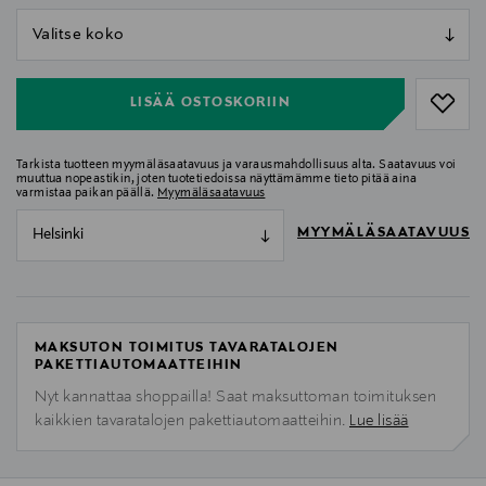
null
null
LISÄÄ OSTOSKORIIN
Tarkista tuotteen myymäläsaatavuus ja varausmahdollisuus alta. Saatavuus voi
muuttua nopeastikin, joten tuotetiedoissa näyttämämme tieto pitää aina
varmistaa paikan päällä.
Myymäläsaatavuus
MYYMÄLÄSAATAVUUS
Helsinki
MAKSUTON TOIMITUS TAVARATALOJEN
PAKETTIAUTOMAATTEIHIN
Nyt kannattaa shoppailla! Saat maksuttoman toimituksen
kaikkien tavaratalojen pakettiautomaatteihin.
Lue lisää