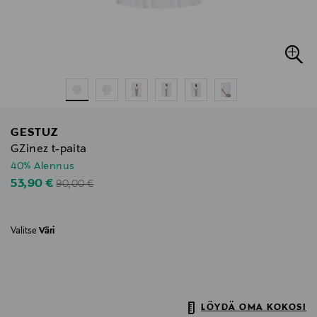
GESTUZ
GZinez t-paita
40% Alennus
Original Price
Discounted Price
53,90 €
90,00 €
Valitse
Väri
LÖYDÄ OMA KOKOSI