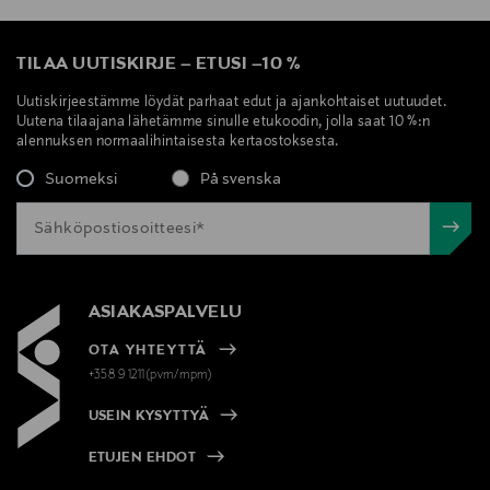
TILAA UUTISKIRJE
–
ETUSI
–
10 %
Uutiskirjeestämme löydät parhaat edut ja ajankohtaiset uutuudet.
Uutena tilaajana lähetämme sinulle etukoodin, jolla saat 10 %:n
alennuksen normaalihintaisesta kertaostoksesta.
Suomeksi
På svenska
ASIAKASPALVELU
OTA YHTEYTTÄ
+358 9 1211(pvm/mpm)
USEIN KYSYTTYÄ
ETUJEN EHDOT