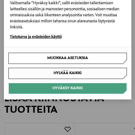
240 BRIGHT WHITE
Valitsemalla “Hyväksy kaikki”, sallit evästeiden tallentamisen
laitteellesi sisällön ja mainosten personointia, sosiaalisen median
ominaisuuksia sekä liikenteen analysointia varten. Voit muuttaa
Valmistusmaa
evästeasetuksiasi milloin tahansa sivun alareunasta löytyvästä
Kiina
linkistä.
Tietoturva ja evästeiden käyttö
ETUKUPONKITUOTE
ALE –40%
Valmistajan tuotenumero
POLO RALPH LAUREN
POLO RALPH LAUREN
T-paita
T-paita
10910147
Original Price
Discounted Price
Original Price
90,00 €
53,90 €
90,00 €
MUOKKAA ASETUKSIA
Valmistaja
HYLKÄÄ KAIKKI
Gestuz A/S
HYVÄKSY KAIKKI
Valmistajan osoite
LISÄÄ KIINNOSTAVIA
Gestuz A/S, Hammershusgade 15, 2100 Copenhagen
TUOTTEITA
Ø, Denmark
Digitaalinen osoite
gestuz@gestuz.com