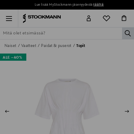
Lue lisää MyStockmann-jäsenyydestä
täältä
Menu
la
ETSI KAIKKI
NAISET
MIEHET
LAPSET
KOTI
KOSMETIIK
Naiset
Vaatteet
Paidat & puserot
Topit
ALE –40%