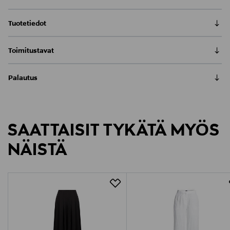
Tuotetiedot
Nämä elegantit ja mukavat housut on valmistettu
Toimitustavat
laadukkaasta materiaalista, joka tuntuu miellyttävältä
ihoa vasten. Housuissa on moderni, leveä lahje ja
Nouto tavaratalosta
laskostettu etumus, jotka luovat ilmavan ja naisellisen
Palautus
0,00 €
siluetin. Vyötäröllä on napillinen kiinnitys ja vyölenkit.
Meille on hyvin tärkeää, että olet tyytyväinen tilaukseesi. Voit
Housut sopivat monenlaisiin tilaisuuksiin arjesta
Toimitus automaattiin tai noutopisteeseen
palauttaa tilaamasi tuotteen 30 vuorokauden kuluessa
juhlaan. Materiaali on hengittävää ja kestävää, mikä
LUE KOKO TUOTEKUVAUS
0,00 € – 4,90 €
tuotteen vastaanottamisesta. Palauttaminen on maksutonta
tekee niistä pitkäaikaisen valinnan vaatekaappiisi.
SAATTAISIT TYKÄTÄ MYÖS
eikä sinun tarvitse ilmoittaa palautuksesta etukäteen.
Kotiinkuljetus
Materiaali
7,90 €–50,00 € kuljetusyhtiöstä ja tuotteen koosta riippuen
NÄISTÄ
75 % lyocell, 25 % pellava / 100 % viskoosi
LUE TARKEMMAT PALAUTUSOHJEET
Pikatoimitus Wolt
Alk. 6,90 €, kun toimitus on saatavilla valittuun
Hoito-ohjeet
osoitteeseen.
Pesu 30 asteessa
Väri