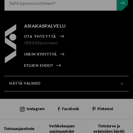
ASIAKASPALVELU
OTA YHTEYTTÄ
+358 9 1211(pvm/mpm)
USEIN KYSYTTYÄ
ETUJEN EHDOT
NÄYTÄ VALIKKO
TUKI & INFO
Instagram
Facebook
Pinterest
AJANKOHTAISTA
PALVELUT
Verkkokaupan
Tietoturva ja
Tietosuojaseloste
sopimusehdot
evästeiden käyttö