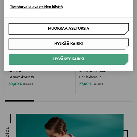
Tietoturva ja evästeiden käyttö
Avainsanat
housut, naisten housut, Gestuz, mustat housut,
MUOKKAA ASETUKSIA
pellavahousut, lyhyet housut, leveälahkeiset housut,
pellava-lyocell-housut
HYLKÄÄ KAIKKI
HYVÄKSY KAIKKI
ALE –40%
ALE –40%
GESTUZ
SECOND FEMALE
Gzriava-korsetti
Perlla-housut
Discounted Price
Discounted Price
Original Price
Original Price
89,40 €
77,40 €
150,00 €
129,00 €