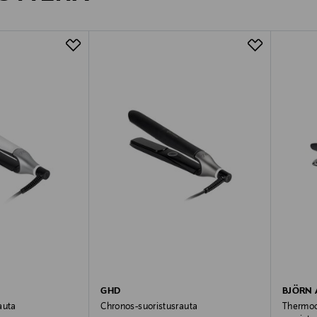
GHD
BJÖRN 
auta
Chronos-suoristusrauta
Thermoc