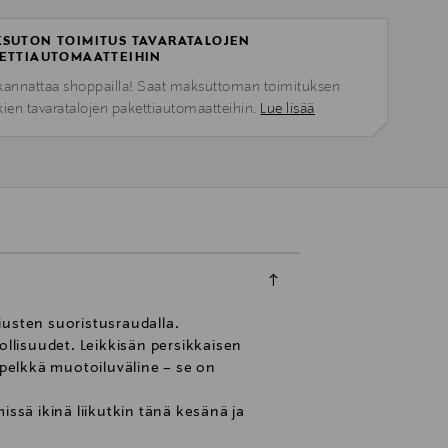
SUTON TOIMITUS TAVARATALOJEN
ETTIAUTOMAATTEIHIN
kannattaa shoppailla! Saat maksuttoman toimituksen
kien tavaratalojen pakettiautomaatteihin.
Lue lisää
iusten suoristusraudalla.
isuudet. Leikkisän persikkaisen
pelkkä muotoiluväline – se on
sä ikinä liikutkin tänä kesänä ja