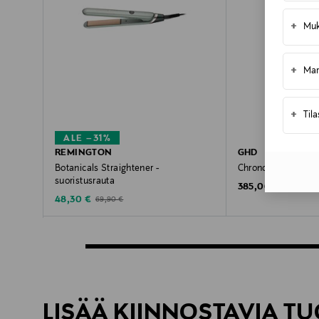
+
Muk
+
Mar
+
Til
ALE –31%
REMINGTON
GHD
Botanicals Straightener -
Chronos-suoristusr
suoristusrauta
Original Price
385,00 €
Discounted Price
Original Price
48,30 €
69,90 €
LISÄÄ KIINNOSTAVIA TU