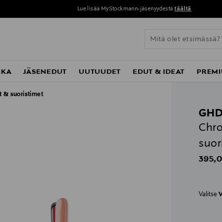
Lue lisää MyStockmann-jäsenyydestä
täältä
KKA
JÄSENEDUT
UUTUUDET
EDUT & IDEAT
PREMI
t & suoristimet
GH
Chro
suor
Origin
395,0
Valitse
V