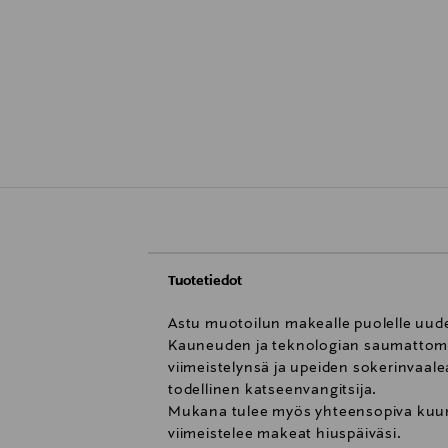
Tuotetiedot
Astu muotoilun makealle puolelle uude
Kauneuden ja teknologian saumattoma
viimeistelynsä ja upeiden sokerinvaal
todellinen katseenvangitsija.
Mukana tulee myös yhteensopiva kuumuu
viimeistelee makeat hiuspäiväsi.