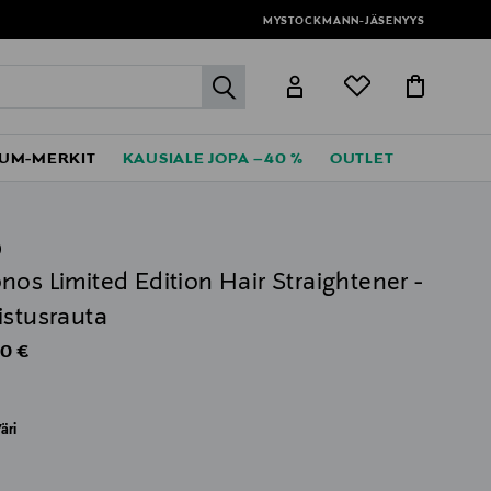
MYSTOCKMANN-JÄSENYYS
label.header.go
UM-MERKIT
KAUSIALE JOPA –40 %
OUTLET
D
nos Limited Edition Hair Straightener -
istusrauta
al Price
0 €
äri