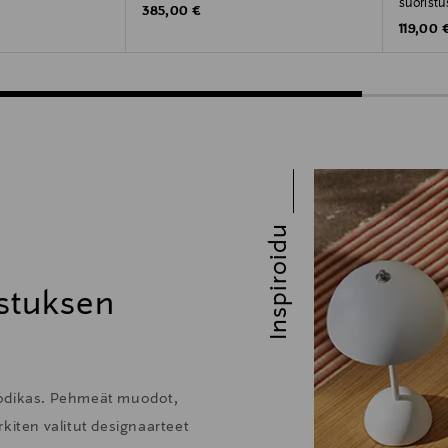
suoristu
Original Price
385,00 €
Original
119,00 
Inspiroidu
stuksen
kodikas. Pehmeät muodot,
kiten valitut designaarteet