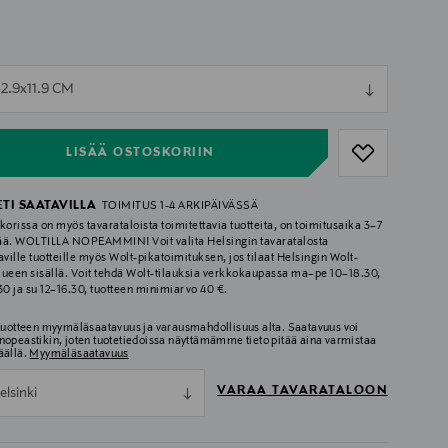
ull
32.9x11.9 CM
ull
LISÄÄ OSTOSKORIIN
ETI SAATAVILLA
TOIMITUS 1-4 ARKIPÄIVÄSSÄ
korissa on myös tavarataloista toimitettavia tuotteita, on toimitusaika 3–7
ää. WOLTILLA NOPEAMMIN! Voit valita Helsingin tavaratalosta
aville tuotteille myös Wolt-pikatoimituksen, jos tilaat Helsingin Wolt-
lueen sisällä. Voit tehdä Wolt-tilauksia verkkokaupassa ma–pe 10–18.30,
.30 ja su 12–16.30, tuotteen minimiarvo 40 €.
 tuotteen myymäläsaatavuus ja varausmahdollisuus alta. Saatavuus voi
nopeastikin, joten tuotetiedoissa näyttämämme tieto pitää aina varmistaa
äällä.
Myymäläsaatavuus
VARAA TAVARATALOON
elsinki