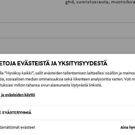
ghd, suoristusrauta, muotoilura
0,00 €
inen tilaukseesi. Voit palauttaa tilaamasi tuotteen 30 vuorokauden ku
0,00 € – 4,90 €
IETOJA EVÄSTEISTÄ JA YKSITYISYYDESTÄ
rvitse ilmoittaa palautuksesta etukäteen.
ÖS NÄISTÄ
la “Hyväksy kaikki”, sallit evästeiden tallentamisen laitteellesi sisällön ja maino
7,90 €–50,00 € kuljetusyhtiöstä ja 
tia, sosiaalisen median ominaisuuksia sekä liikenteen analysointia varten. Voit 
uksiasi milloin tahansa sivun alareunasta löytyvästä linkistä.
Alk. 6,90 €, kun toimitus on saatavi
 ja evästeiden käyttö
SE EVÄSTERYHMIÄ
ttämättömät evästeet
Aina hyv