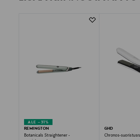
ALE –31%
REMINGTON
GHD
Botanicals Straightener -
Chronos-suoristusr