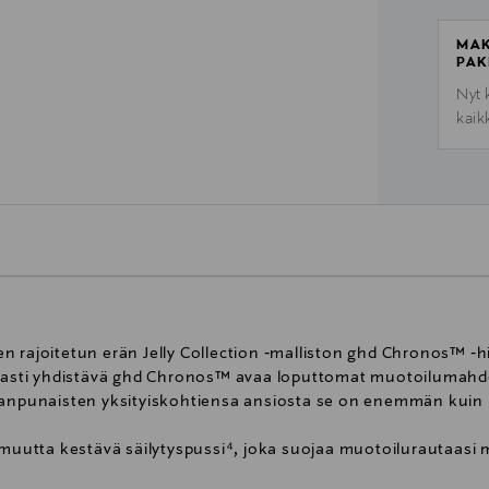
MAK
PAK
Nyt 
kaik
n rajoitetun erän Jelly Collection ‑malliston ghd Chronos™ ‑h
sti yhdistävä ghd Chronos™ avaa loputtomat muotoilumahdoll
eanpunaisten yksityiskohtiensa ansiosta se on enemmän kuin 
tta kestävä säilytyspussi⁴, joka suojaa muotoilurautaasi mis