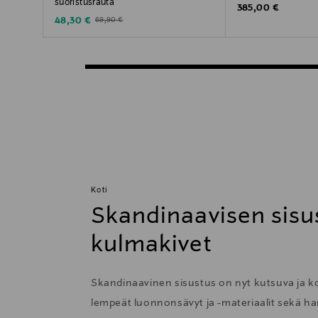
suoristusrauta
Original Price
385,00 €
Discounted Price
Original Price
48,30 €
69,90 €
Koti
Skandinaavisen sisu
kulmakivet
Skandinaavinen sisustus on nyt kutsuva ja 
lempeät luonnonsävyt ja -materiaalit sekä har