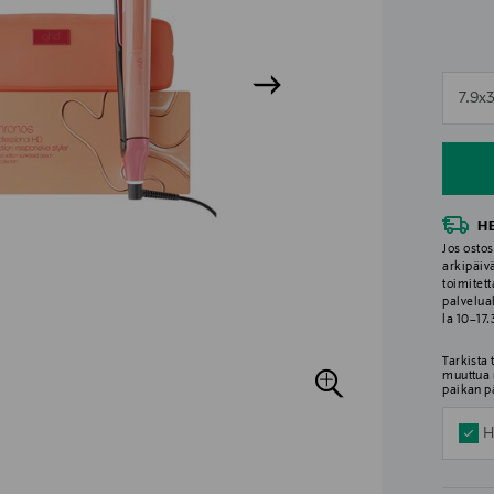
n
7.9x
n
H
Jos ostos
arkipäiv
toimitett
palvelua
la 10–17
Tarkista
muuttua 
paikan p
H