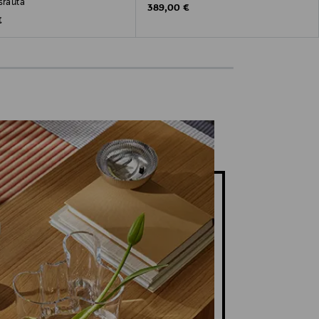
srauta
Original Price
389,00 €
 Price
€