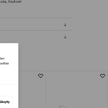
uta, hiukset
luessa tuotteen vastaanottamisesta.
sten
tuotteen koosta riippuen
muuttaa
lla valittuun osoitteeseen.
äksytty