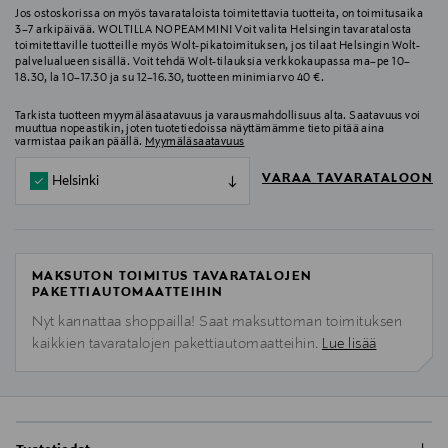
Jos ostoskorissa on myös tavarataloista toimitettavia tuotteita, on toimitusaika
3–7 arkipäivää. WOLTILLA NOPEAMMIN! Voit valita Helsingin tavaratalosta
toimitettaville tuotteille myös Wolt-pikatoimituksen, jos tilaat Helsingin Wolt-
palvelualueen sisällä. Voit tehdä Wolt-tilauksia verkkokaupassa ma–pe 10–
18.30, la 10–17.30 ja su 12–16.30, tuotteen minimiarvo 40 €.
Tarkista tuotteen myymäläsaatavuus ja varausmahdollisuus alta. Saatavuus voi
muuttua nopeastikin, joten tuotetiedoissa näyttämämme tieto pitää aina
varmistaa paikan päällä.
Myymäläsaatavuus
VARAA TAVARATALOON
Helsinki
MAKSUTON TOIMITUS TAVARATALOJEN
PAKETTIAUTOMAATTEIHIN
Nyt kannattaa shoppailla! Saat maksuttoman toimituksen
kaikkien tavaratalojen pakettiautomaatteihin.
Lue lisää