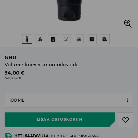
GHD
Volume forever -muotoiluvoide
Original Price
34,00 €
340,00 €/1l
null
null
LISÄÄ OSTOSKORIIN
HETI SAATAVILLA
TOIMITUS 1-4 ARKIPÄIVÄSSÄ