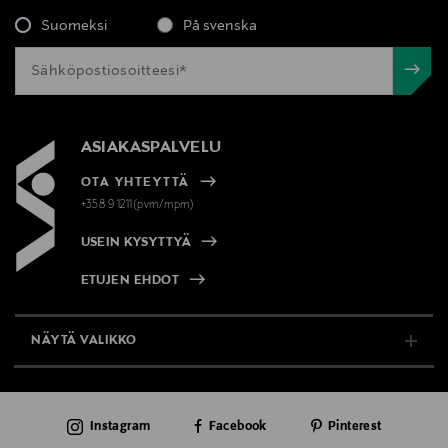
Suomeksi
På svenska
ASIAKASPALVELU
OTA YHTEYTTÄ
+358 9 1211(pvm/mpm)
USEIN KYSYTTYÄ
ETUJEN EHDOT
NÄYTÄ VALIKKO
TUKI & INFO
Instagram
Facebook
Pinterest
AJANKOHTAISTA