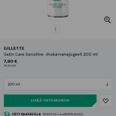
GILLETTE
Satin Care Sensitive -ihokarvanajogeeli 200 ml
Original Price
7,90 €
39,50 €/1l
null
null
LISÄÄ OSTOSKORIIN
HETI SAATAVILLA
TOIMITUS 1-4 ARKIPÄIVÄSSÄ