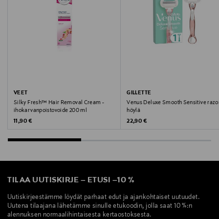
VEET
GILLETTE
Silky Fresh™ Hair Removal Cream -
Venus Deluxe Smooth Sensitive razor
ihokarvanpoistovoide 200 ml
höylä
Original Price
Original Price
11,90 €
22,90 €
TILAA UUTISKIRJE
–
ETUSI
–
10 %
Uutiskirjeestämme löydät parhaat edut ja ajankohtaiset uutuudet.
Uutena tilaajana lähetämme sinulle etukoodin, jolla saat 10 %:n
alennuksen normaalihintaisesta kertaostoksesta.