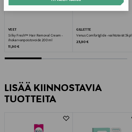
Valmistajan tuotenumero
7702018015665
Valmistaja
VEET
GILLETTE
Silky Fresh™ Hair Removal Cream -
Venus Comfortglide -vaihtoterät 3kpl
Bat. Power Oy
ihokarvanpoistovoide 200 ml
Original Price
23,90 €
Original Price
11,90 €
Valmistajan osoite
Juhansuonkatu 10A, 37150, Nokia, Finland
Digitaalinen osoite
LISÄÄ KIINNOSTAVIA
fin@batpower.fi
TUOTTEITA