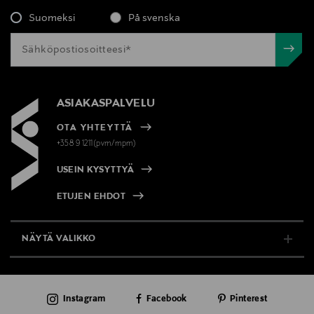
Suomeksi
På svenska
ASIAKASPALVELU
OTA YHTEYTTÄ
+358 9 1211(pvm/mpm)
USEIN KYSYTTYÄ
ETUJEN EHDOT
NÄYTÄ VALIKKO
TUKI & INFO
Instagram
Facebook
Pinterest
AJANKOHTAISTA