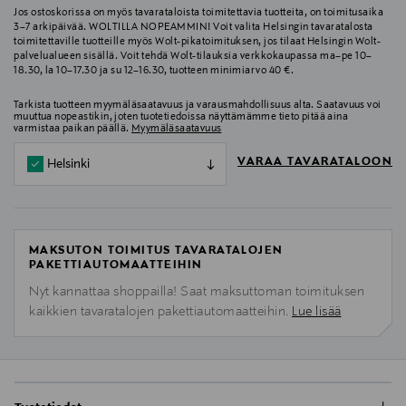
Jos ostoskorissa on myös tavarataloista toimitettavia tuotteita, on toimitusaika
3–7 arkipäivää. WOLTILLA NOPEAMMIN! Voit valita Helsingin tavaratalosta
toimitettaville tuotteille myös Wolt-pikatoimituksen, jos tilaat Helsingin Wolt-
palvelualueen sisällä. Voit tehdä Wolt-tilauksia verkkokaupassa ma–pe 10–
18.30, la 10–17.30 ja su 12–16.30, tuotteen minimiarvo 40 €.
Tarkista tuotteen myymäläsaatavuus ja varausmahdollisuus alta. Saatavuus voi
muuttua nopeastikin, joten tuotetiedoissa näyttämämme tieto pitää aina
varmistaa paikan päällä.
Myymäläsaatavuus
VARAA TAVARATALOON
Helsinki
MAKSUTON TOIMITUS TAVARATALOJEN
PAKETTIAUTOMAATTEIHIN
Nyt kannattaa shoppailla! Saat maksuttoman toimituksen
kaikkien tavaratalojen pakettiautomaatteihin.
Lue lisää