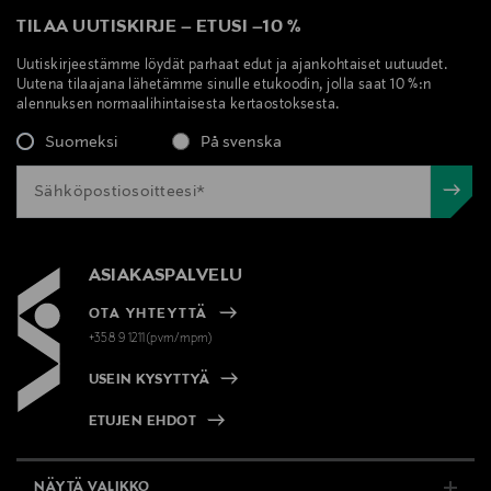
TILAA UUTISKIRJE
–
ETUSI
–
10 %
Uutiskirjeestämme löydät parhaat edut ja ajankohtaiset uutuudet.
Uutena tilaajana lähetämme sinulle etukoodin, jolla saat 10 %:n
alennuksen normaalihintaisesta kertaostoksesta.
Suomeksi
På svenska
ASIAKASPALVELU
OTA YHTEYTTÄ
+358 9 1211(pvm/mpm)
USEIN KYSYTTYÄ
ETUJEN EHDOT
NÄYTÄ VALIKKO