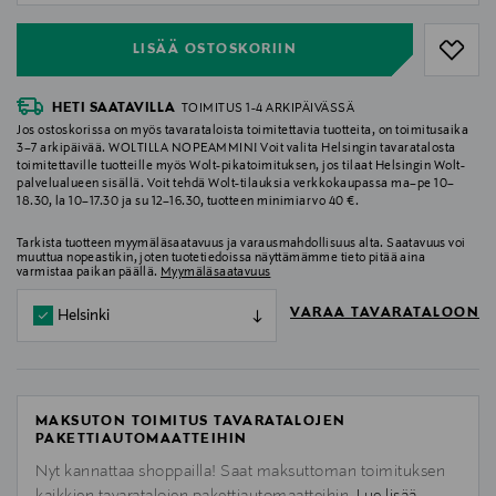
LISÄÄ OSTOSKORIIN
HETI SAATAVILLA
TOIMITUS 1-4 ARKIPÄIVÄSSÄ
Jos ostoskorissa on myös tavarataloista toimitettavia tuotteita, on toimitusaika
3–7 arkipäivää. WOLTILLA NOPEAMMIN! Voit valita Helsingin tavaratalosta
toimitettaville tuotteille myös Wolt-pikatoimituksen, jos tilaat Helsingin Wolt-
palvelualueen sisällä. Voit tehdä Wolt-tilauksia verkkokaupassa ma–pe 10–
18.30, la 10–17.30 ja su 12–16.30, tuotteen minimiarvo 40 €.
Tarkista tuotteen myymäläsaatavuus ja varausmahdollisuus alta. Saatavuus voi
muuttua nopeastikin, joten tuotetiedoissa näyttämämme tieto pitää aina
varmistaa paikan päällä.
Myymäläsaatavuus
VARAA TAVARATALOON
Helsinki
MAKSUTON TOIMITUS TAVARATALOJEN
PAKETTIAUTOMAATTEIHIN
Nyt kannattaa shoppailla! Saat maksuttoman toimituksen