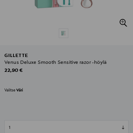
GILLETTE
Venus Deluxe Smooth Sensitive razor -höylä
Original Price
22,90 €
Valitse
Väri
null
null