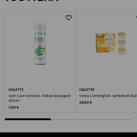
Valmistajan osoite
Juhansuonkatu 10A, 37150, Nokia, Finland
Digitaalinen osoite
fin@batpower.fi
GILLETTE
GILLETTE
Satin Care Sensitive -ihokarvanajogeeli
Venus Comfortglide -vaihtoterät 3kpl
200 ml
Original Price
23,90 €
Original Price
7,90 €