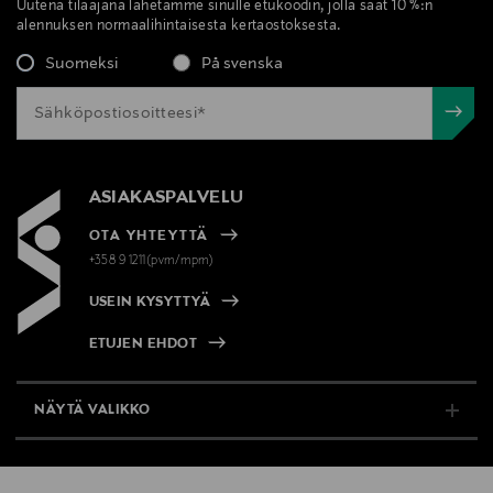
Uutena tilaajana lähetämme sinulle etukoodin, jolla saat 10 %:n
alennuksen normaalihintaisesta kertaostoksesta.
Suomeksi
På svenska
ASIAKASPALVELU
OTA YHTEYTTÄ
+358 9 1211(pvm/mpm)
USEIN KYSYTTYÄ
ETUJEN EHDOT
NÄYTÄ VALIKKO
TUKI & INFO