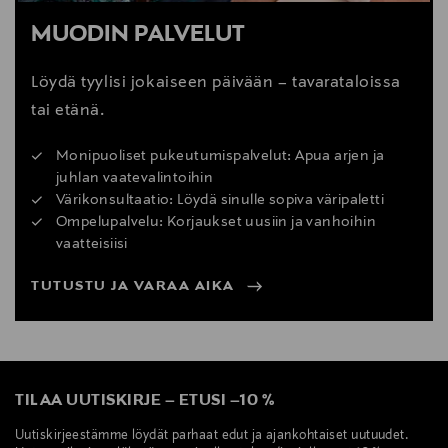
MUODIN PALVELUT
Löydä tyylisi jokaiseen päivään – tavarataloissa
tai etänä.
Monipuoliset pukeutumispalvelut: Apua arjen ja
juhlan vaatevalintoihin
Värikonsultaatio: Löydä sinulle sopiva väripaletti
Ompelupalvelu: Korjaukset uusiin ja vanhoihin
vaatteisiisi
TUTUSTU JA VARAA AIKA
TILAA UUTISKIRJE
–
ETUSI
–
10 %
Uutiskirjeestämme löydät parhaat edut ja ajankohtaiset uutuudet.