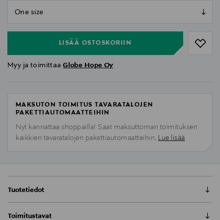
null
null
LISÄÄ OSTOSKORIIN
Myy ja toimittaa
Globe Hope Oy
MAKSUTON TOIMITUS TAVARATALOJEN
PAKETTIAUTOMAATTEIHIN
Nyt kannattaa shoppailla! Saat maksuttoman toimituksen
kaikkien tavaratalojen pakettiautomaatteihin.
Lue lisää
Tuotetiedot
HANKI-pipo valmistetaan ylijäämä turvevillasta, ja
Toimitustavat
onkin villaa muistuttava vegepipo! Turvevilla on