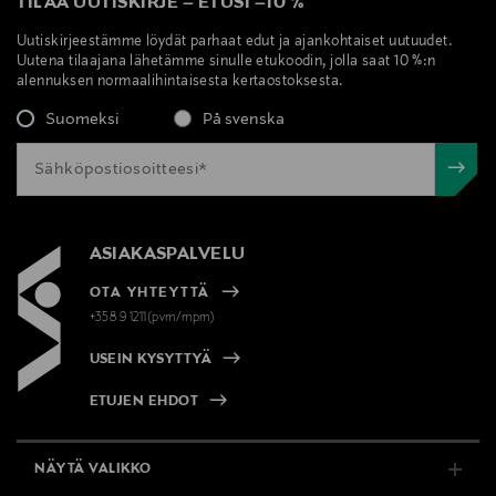
TILAA UUTISKIRJE
–
ETUSI
–
10 %
Uutiskirjeestämme löydät parhaat edut ja ajankohtaiset uutuudet.
Uutena tilaajana lähetämme sinulle etukoodin, jolla saat 10 %:n
alennuksen normaalihintaisesta kertaostoksesta.
Suomeksi
På svenska
ASIAKASPALVELU
OTA YHTEYTTÄ
+358 9 1211(pvm/mpm)
USEIN KYSYTTYÄ
ETUJEN EHDOT
NÄYTÄ VALIKKO