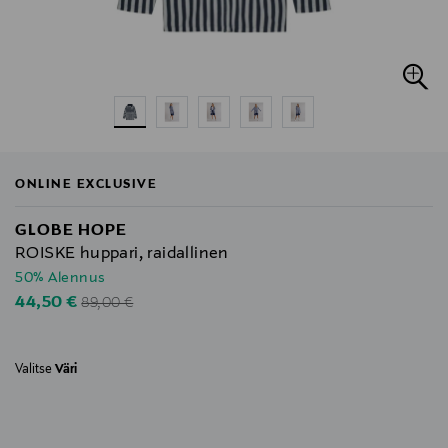
ONLINE EXCLUSIVE
GLOBE HOPE
ROISKE huppari, raidallinen
50% Alennus
Original Price
Discounted Price
44,50 €
89,00 €
Valitse
Väri