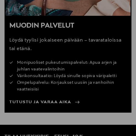
pesemällä. Tällöin konepese vaate 40°C:ssa.
Käytä matalaa linkoustehoa ja pese vaate nurinpäin.
Vältä pesemästä samanaikaisesti vaatteiden kanssa,
joissa on teräviä metalliosia kuten vetoketjuja.
MUODIN PALVELUT
Muotoile pesty vaate kosteana ja kuivata se
auringonvalolta suojassa.
Löydä tyylisi jokaiseen päivään – tavarataloissa
Älä rumpukuivaa vaatetta.
Silitä kuiva vaate kankaan nurjalta puolelta.
tai etänä.
Jos vaate nukkaantuu, käytä nukanpoistajaa tai
Monipuoliset pukeutumispalvelut: Apua arjen ja
nukkakampaa. Älä revi nukkaa irti käsin.
juhlan vaatevalintoihin
Värikonsultaatio: Löydä sinulle sopiva väripaletti
Ompelupalvelu: Korjaukset uusiin ja vanhoihin
vaatteisiisi
TUTUSTU JA VARAA AIKA