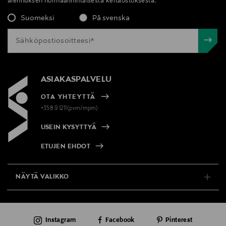
alennuksen normaalihintaisesta kertaostoksesta.
Suomeksi
På svenska
ASIAKASPALVELU
OTA YHTEYTTÄ
+358 9 1211(pvm/mpm)
USEIN KYSYTTYÄ
ETUJEN EHDOT
NÄYTÄ VALIKKO
TUKI & INFO
Instagram
Facebook
Pinterest
AJANKOHTAISTA