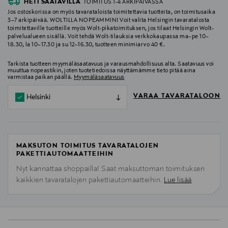
HETI SAATAVILLA
TOIMITUS 1-4 ARKIPÄIVÄSSÄ
Jos ostoskorissa on myös tavarataloista toimitettavia tuotteita, on toimitusaika
3–7 arkipäivää. WOLTILLA NOPEAMMIN! Voit valita Helsingin tavaratalosta
toimitettaville tuotteille myös Wolt-pikatoimituksen, jos tilaat Helsingin Wolt-
palvelualueen sisällä. Voit tehdä Wolt-tilauksia verkkokaupassa ma–pe 10–
18.30, la 10–17.30 ja su 12–16.30, tuotteen minimiarvo 40 €.
Tarkista tuotteen myymäläsaatavuus ja varausmahdollisuus alta. Saatavuus voi
muuttua nopeastikin, joten tuotetiedoissa näyttämämme tieto pitää aina
varmistaa paikan päällä.
Myymäläsaatavuus
VARAA TAVARATALOON
Helsinki
MAKSUTON TOIMITUS TAVARATALOJEN
PAKETTIAUTOMAATTEIHIN
Nyt kannattaa shoppailla! Saat maksuttoman toimituksen
kaikkien tavaratalojen pakettiautomaatteihin.
Lue lisää