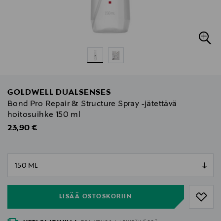
GOLDWELL DUALSENSES
Bond Pro Repair & Structure Spray -jätettävä
hoitosuihke 150 ml
Original Price
23,90 €
null
null
LISÄÄ OSTOSKORIIN