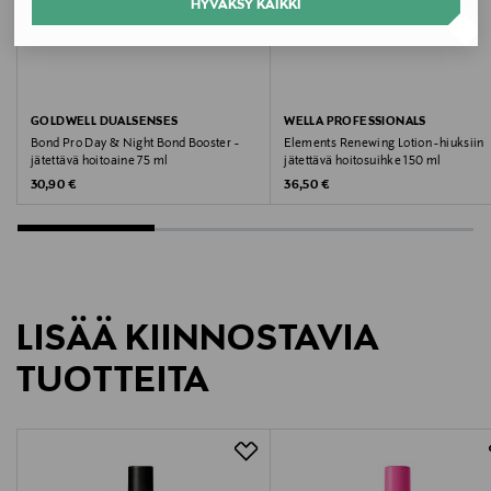
Väri
HYVÄKSY KAIKKI
NOCOL
Koko
GOLDWELL DUALSENSES
WELLA PROFESSIONALS
150 ML
Bond Pro Day & Night Bond Booster -
Elements Renewing Lotion -hiuksiin
jätettävä hoitoaine 75 ml
jätettävä hoitosuihke 150 ml
Valmistusmaa
Original Price
Original Price
30,90 €
36,50 €
Saksa
Valmistajan tuotenumero
206232
LISÄÄ KIINNOSTAVIA
Valmistaja
TUOTTEITA
Kao Finland Oy
Valmistajan osoite
Unioninkatu 24, 00130, Helsinki, Finland