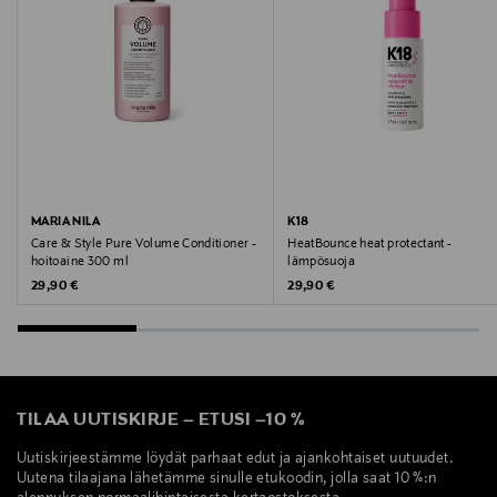
Digitaalinen osoite
asiakaspalvelu@kao.com
Avainsanat
ohuet hiukset, hennot hiukset, hauraat hiukset
MARIA NILA
K18
Care & Style Pure Volume Conditioner -
HeatBounce heat protectant -
hoitoaine 300 ml
lämpösuoja
Original Price
Original Price
29,90 €
29,90 €
TILAA UUTISKIRJE
–
ETUSI
–
10 %
Uutiskirjeestämme löydät parhaat edut ja ajankohtaiset uutuudet.
Uutena tilaajana lähetämme sinulle etukoodin, jolla saat 10 %:n