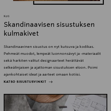
Koti
Skandinaavisen sisustuksen
kulmakivet
Skandinaavinen sisustus on nyt kutsuva ja kodikas.
Pehmeät muodot, lempeät luonnonsävyt ja -materiaalit
sekä harkiten valitut designaarteet herättävät
selkeälinjaisen ja ajattoman sisustuksen eloon. Poimi
ajankohtaiset ideat ja aarteet omaan kotiisi.
KATSO SISUSTUSVINKIT
NÄYTÄ VÄHEMMÄN
KATSO SISUSTUSVINKIT