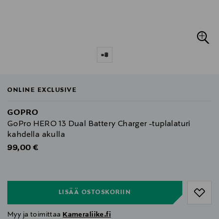
ONLINE EXCLUSIVE
GOPRO
GoPro HERO 13 Dual Battery Charger -tuplalaturi
kahdella akulla
Original Price
99,00 €
null
null
LISÄÄ OSTOSKORIIN
Myy ja toimittaa
Kameraliike.fi