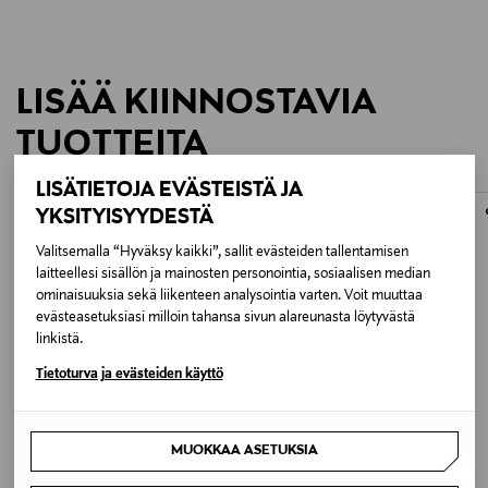
LISÄÄ KIINNOSTAVIA
TUOTTEITA
LISÄTIETOJA EVÄSTEISTÄ JA
YKSITYISYYDESTÄ
Valitsemalla “Hyväksy kaikki”, sallit evästeiden tallentamisen
laitteellesi sisällön ja mainosten personointia, sosiaalisen median
ominaisuuksia sekä liikenteen analysointia varten. Voit muuttaa
evästeasetuksiasi milloin tahansa sivun alareunasta löytyvästä
linkistä.
Tietoturva ja evästeiden käyttö
ETUKUPONKITUOTE
ETUKUPONKITUOTE
MUOKKAA ASETUKSIA
ALESSI
WILFA