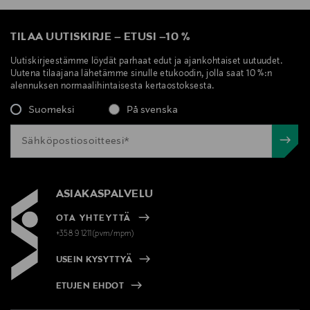
TILAA UUTISKIRJE
–
ETUSI
–
10 %
Uutiskirjeestämme löydät parhaat edut ja ajankohtaiset uutuudet.
Uutena tilaajana lähetämme sinulle etukoodin, jolla saat 10 %:n
alennuksen normaalihintaisesta kertaostoksesta.
Suomeksi
På svenska
ASIAKASPALVELU
OTA YHTEYTTÄ
+358 9 1211(pvm/mpm)
USEIN KYSYTTYÄ
ETUJEN EHDOT