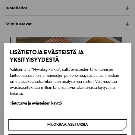
Tuotetiedot
Gubin veistoksellinen Gubi Table 2.0 -ruokapöytä tuo
Toimitustavat
eleganttia tyylikkyyttä ruokailutilaan.Gubi 2.0:n
ylelliset materiaalit tekevät pöydästä ajattoman
Automaatti tai noutopiste
huonekalun. Pyöreän muotonsa ansiosta pöytä sopii
Toimitusaika 4-6 viikkoa
monenlaiseen tilaan. Sen kaveriksi sopivat sekä
6,90 €
LISÄTIETOJA EVÄSTEISTÄ JA
muhkeat että sirot ruokapöydän tuolit. Pöydän jalka
Inspiroidu
on jauhemaalattua metallia ja kansi puuta. Pidä kansi
YKSITYISYYDESTÄ
LUE KOKO TUOTEKUVAUS
Kotiinkuljetus
puhtaana pyyhkimällä kostealla liinalla.
Toimitusaika 4-6 viikkoa
Valitsemalla “Hyväksy kaikki”, sallit evästeiden tallentamisen
Tuotenumero
6,90 €
laitteellesi sisällön ja mainosten personointia, sosiaalisen median
ominaisuuksia sekä liikenteen analysointia varten. Voit muuttaa
174306434
evästeasetuksiasi milloin tahansa sivun alareunasta löytyvästä
linkistä.
Materiaali
Tietoturva ja evästeiden käyttö
Metalli,Puu
Väri
MUOKKAA ASETUKSIA
BEIGE