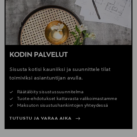
Digitaalinen osoite
webshop@gubi.com
KODIN PALVELUT
Sisusta kotisi kauniiksi ja suunnittele tilat
toimiviksi asiantuntijan avulla.
Räätälöity sisustussuunnitelma
Tuote-ehdotukset kattavasta valikoimastamme
Maksuton sisustushankintojen yhteydessä
TUTUSTU JA VARAA AIKA