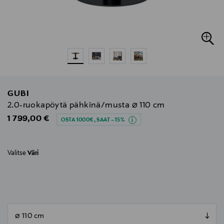
GUBI
2.0-ruokapöytä pähkinä/musta ⌀ 110 cm
Original Price
1 799,00 €
OSTA 1000€, SAAT –15%
Valitse
Väri
null
null