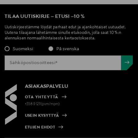
TILAA UUTISKIRJE
–
ETUSI
–
10 %
Uutiskirjeestämme löydät parhaat edut ja ajankohtaiset uutuudet.
Uutena tilaajana lähetämme sinulle etukoodin, jolla saat 10 %:n
alennuksen normaalihintaisesta kertaostoksesta.
Suomeksi
På svenska
ASIAKASPALVELU
OTA YHTEYTTÄ
+358 9 1211(pvm/mpm)
USEIN KYSYTTYÄ
ETUJEN EHDOT