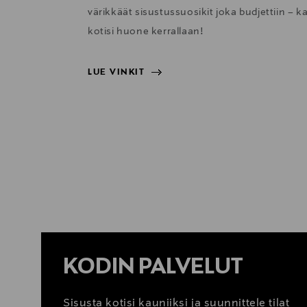
värikkäät sisustussuosikit joka budjettiin – k
kotisi huone kerrallaan!
LUE VINKIT
LUE VINKIT
KODIN PALVELUT
Sisusta kotisi kauniiksi ja suunnittele tilat