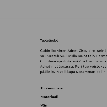
Tuotetiedot
Gubin ikoninen Adnet Circulaire -seinä
suunnitteli 50-luvulla muotitalo Hermè
Circulaire -peili.Hermès’lle tunnusoma
Adnetin pääosassa. Peili tuo veistoksel
päälle kuin vaikkapa useamman peilin
Tuotenumero
Materiaali
Väri