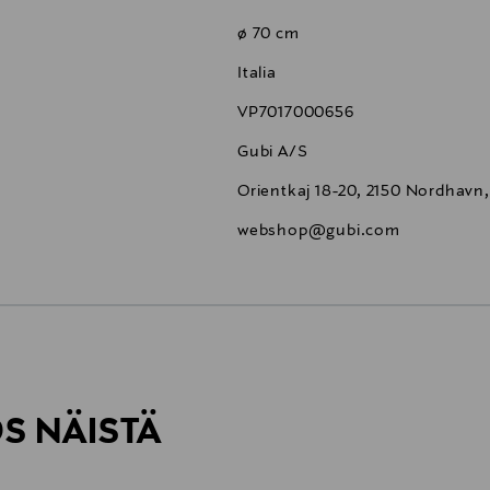
ø 70 cm
Italia
VP7017000656
Gubi A/S
Orientkaj 18-20, 2150 Nordhav
webshop@gubi.com
6,90 €
ÖS NÄISTÄ
6,90 €