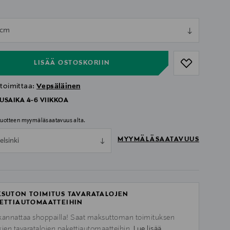
ull
 cm
ull
LISÄÄ OSTOSKORIIN
 toimittaa:
Vepsäläinen
USAIKA 4-6 VIIKKOA
 tuotteen myymäläsaatavuus alta.
MYYMÄLÄSAATAVUUS
elsinki
SUTON TOIMITUS TAVARATALOJEN
ETTIAUTOMAATTEIHIN
kannattaa shoppailla! Saat maksuttoman toimituksen
kien tavaratalojen pakettiautomaatteihin.
Lue lisää