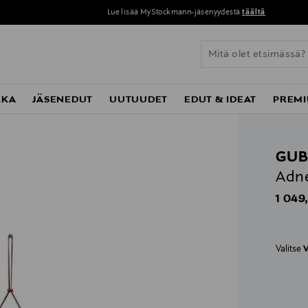
Lue lisää MyStockmann-jäsenyydestä
täältä
KKA
JÄSENEDUT
UUTUUDET
EDUT & IDEAT
PREMI
GUB
Adne
Origin
1 049
Valitse
V