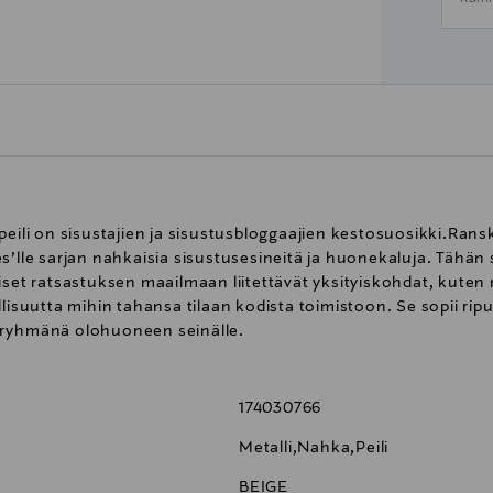
peili on sisustajien ja sisustusbloggaajien kestosuosikki.Ran
s’lle sarjan nahkaisia sisustusesineitä ja huonekaluja. Tähän
iset ratsastuksen maailmaan liitettävät yksityiskohdat, kuten 
lisuutta mihin tahansa tilaan kodista toimistoon. Se sopii rip
 ryhmänä olohuoneen seinälle.
174030766
Metalli,Nahka,Peili
BEIGE