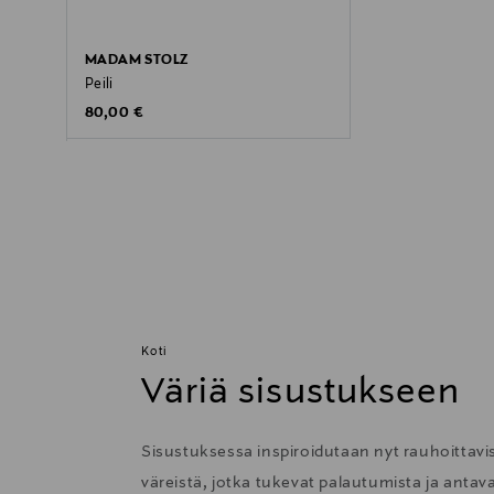
MADAM STOLZ
Peili
Original Price
80,00 €
Koti
Väriä sisustukseen
Sisustuksessa inspiroidutaan nyt rauhoittavis
väreistä, jotka tukevat palautumista ja anta