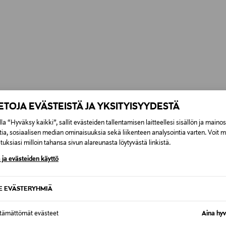
IETOJA EVÄSTEISTÄ JA YKSITYISYYDESTÄ
la “Hyväksy kaikki”, sallit evästeiden tallentamisen laitteellesi sisällön ja maino
tia, sosiaalisen median ominaisuuksia sekä liikenteen analysointia varten. Voit 
uksiasi milloin tahansa sivun alareunasta löytyvästä linkistä.
 ja evästeiden käyttö
SE EVÄSTERYHMIÄ
ttämättömät evästeet
Aina hyv