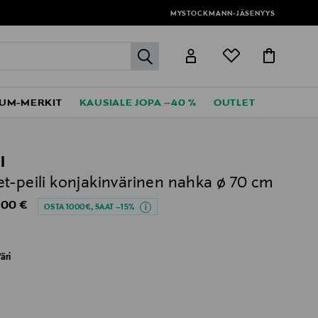
MYSTOCKMANN-JÄSENYYS
label.header.go
UM-MERKIT
KAUSIALE JOPA –40 %
OUTLET
I
t-peili konjakinvärinen nahka ø 70 cm
al Price
,00 €
OSTA 1000€, SAAT –15%
äri