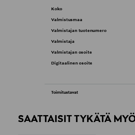
Koko
Valmistusmaa
Valmistajan tuotenumero
Valmistaja
Valmistajan osoite
Digitaalinen osoite
Toimitustavat
Automaatti tai noutopiste
Toimitusaika 4-6 viikkoa
SAATTAISIT TYKÄTÄ MY
Kotiinkuljetus
Toimitusaika 4-6 viikkoa