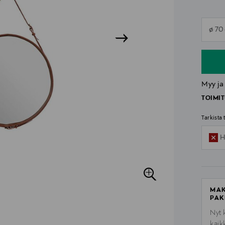
n
ø 70
n
Myy ja
TOIMIT
Tarkista
H
MAK
PAK
Nyt 
kaik