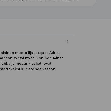
skalainen muotoilija Jacques Adnet
 sarjaan syntyi myös ikoninen Adnet
nahka ja messinkisoljet, ovat
ustettavaksi niin eteiseen tason