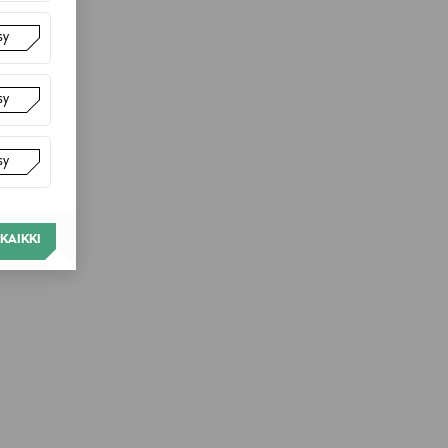
sy
sy
sy
KAIKKI