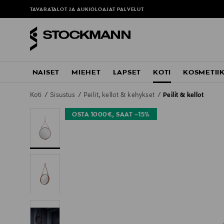
TAVARATALOT JA AUKIOLOAJAT
PALVELUT
NAISET
MIEHET
LAPSET
KOTI
KOSMETII
Koti
Sisustus
Peilit, kellot & kehykset
Peilit & kellot
OSTA 1000€, SAAT –15%