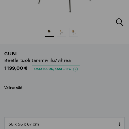
GUBI
Beetle-tuoli tammiviilu/vihreä
Original Price
1 199,00 €
OSTA 1000€, SAAT –15%
Valitse
Väri
null
null