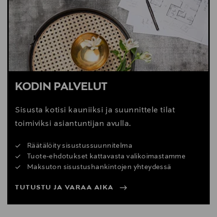
Digitaalinen osoite
webshop@gubi.com
KODIN PALVELUT
Sisusta kotisi kauniiksi ja suunnittele tilat
toimiviksi asiantuntijan avulla.
Räätälöity sisustussuunnitelma
Tuote-ehdotukset kattavasta valikoimastamme
Maksuton sisustushankintojen yhteydessä
TUTUSTU JA VARAA AIKA