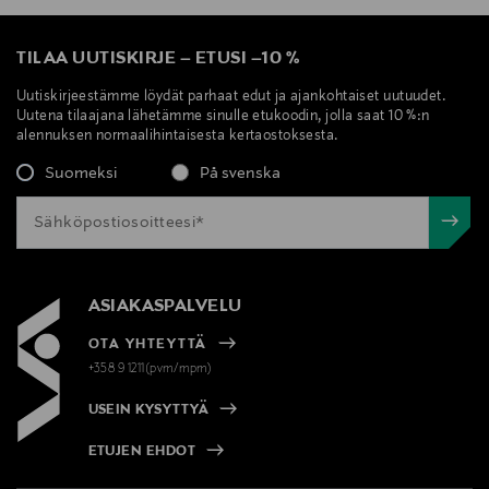
TILAA UUTISKIRJE
–
ETUSI
–
10 %
Uutiskirjeestämme löydät parhaat edut ja ajankohtaiset uutuudet.
Uutena tilaajana lähetämme sinulle etukoodin, jolla saat 10 %:n
alennuksen normaalihintaisesta kertaostoksesta.
Suomeksi
På svenska
ASIAKASPALVELU
OTA YHTEYTTÄ
+358 9 1211(pvm/mpm)
USEIN KYSYTTYÄ
ETUJEN EHDOT